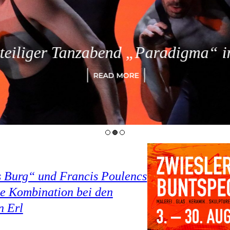
eiliger Tanzabend „Paradigma“ in
READ MORE
s Burg“ und Francis Poulencs
e Kombination bei den
n Erl