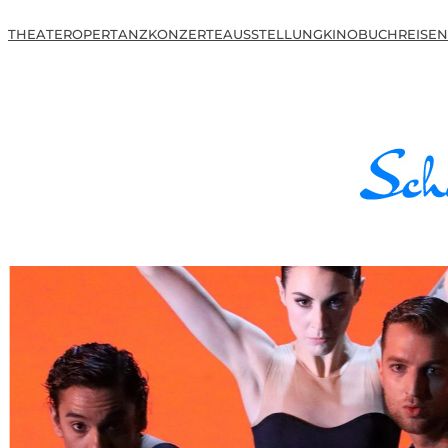
THEATER
OPER
TANZ
KONZERTE
AUSSTELLUNG
KINO
BUCH
REISEN