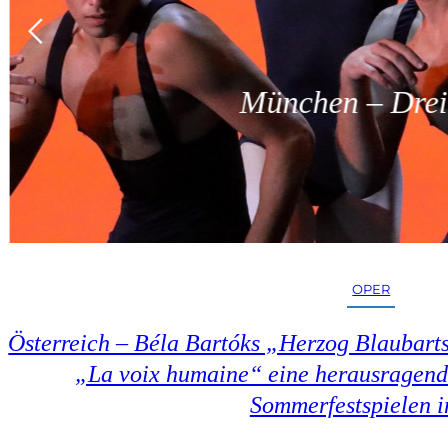
München – Dreit
OPER
Österreich – Béla Bartóks „Herzog Blaubart
„La voix humaine“ eine herausragend
Sommerfestspielen i