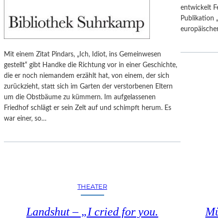
N
R
entwickelt F
E
A
Publikation 
“
N
europäisch
E
D
I
I
Mit einem Zitat Pindars, „Ich, Idiot, ins Gemeinwesen
N
O
gestellt“ gibt Handke die Richtung vor in einer Geschichte,
E
S
die er noch niemandem erzählt hat, von einem, der sich
H
E
zurückzieht, statt sich im Garten der verstorbenen Eltern
E
S
um die Obstbäume zu kümmern. Im aufgelassenen
R
K
Friedhof schlägt er sein Zelt auf und schimpft herum. Es
A
O
war einer, so…
U
N
S
Z
R
E
A
R
G
T
E
B
N
E
THEATER
D
I
E
D
Landshut – „I cried for you.
Mü
K