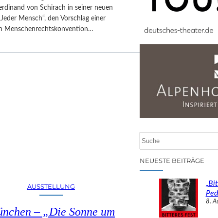
erdinand von Schirach in seiner neuen
„Jeder Mensch“, den Vorschlag einer
en Menschenrechtskonvention…
S
u
c
NEUESTE BEITRÄGE
h
e
„Bit
AUSSTELLUNG
n
Ped
8. A
nchen – „Die Sonne um