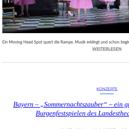
Ein Moving Head Spot quert die Rampe. Musik erklingt und schon begi
:
WEITERLESEN
Ö
S
T
E
R
R
KONZERTE
E
I
Bayern – „Sommernachtszauber“ – ein gr
C
H
Burgenfestspielen des Landesthe
–
B