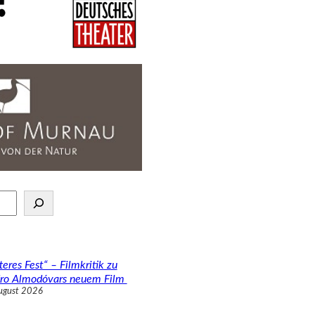
teres Fest“ – Filmkritik zu
ro Almodóvars neuem Film
ugust 2026