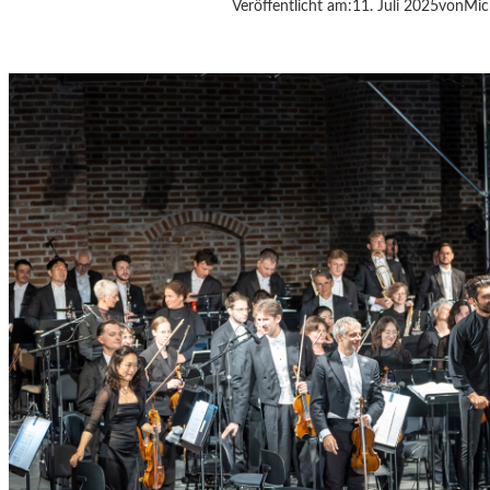
É
Veröffentlicht am:
11. Juli 2025
von
Mic
L
A
B
A
R
T
Ó
K
S
„
H
E
R
Z
O
G
B
L
A
U