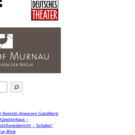
tz Koenigs Anwesen Ganslberg
 Künstlerhaus –
stellungsbericht – Schabel-
tur-Blog