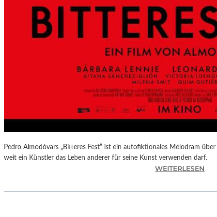
L
U
N
G
S
B
E
R
I
C
H
T
–
S
Pedro Almodóvars „Bitteres Fest“ ist ein autofiktionales Melodram über 
C
weit ein Künstler das Leben anderer für seine Kunst verwenden darf.
:
WEITERLESEN
H
„
A
B
B
I
E
T
L