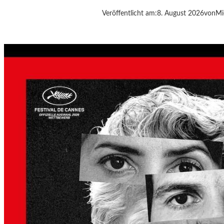
G
Veröffentlicht am:
8. August 2026
von
Mi
S
A
N
W
E
S
E
N
G
A
N
S
L
B
E
R
G
A
L