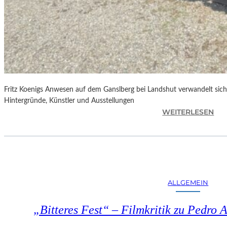
Fritz Koenigs Anwesen auf dem Ganslberg bei Landshut verwandelt sich 
Hintergründe, Künstler und Ausstellungen
:
WEITERLESEN
F
R
I
T
Z
K
ALLGEMEIN
O
E
„Bitteres Fest“ – Filmkritik zu Pedr
N
I