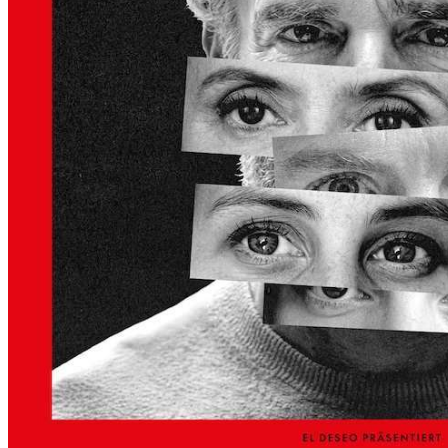
S
K
Ü
N
S
T
L
E
R
H
A
U
S
–
A
U
S
S
T
E
L