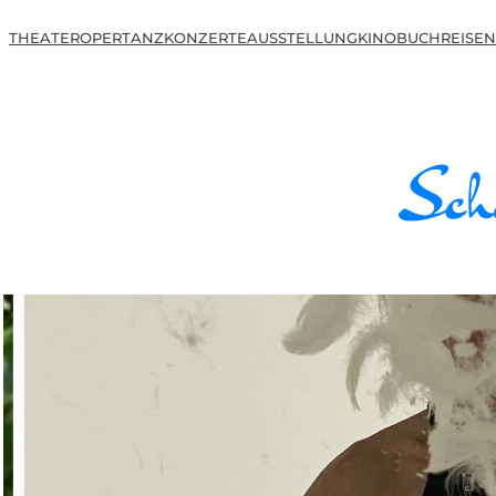
THEATER
OPER
TANZ
KONZERTE
AUSSTELLUNG
KINO
BUCH
REISEN