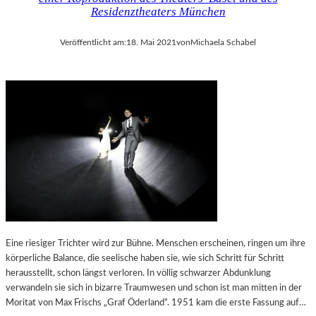
D
E
Residenztheaters München
D
R
E
I
Veröffentlicht am:
18. Mai 2021
von
Michaela Schabel
U
E
T
L
S
A
C
N
H
D
L
S
A
H
N
U
D
T
S
A
T
T
R
Eine riesiger Trichter wird zur Bühne. Menschen erscheinen, ringen um ihre
A
körperliche Balance, die seelische haben sie, wie sich Schritt für Schritt
K
herausstellt, schon längst verloren. In völlig schwarzer Abdunklung
T
verwandeln sie sich in bizarre Traumwesen und schon ist man mitten in der
I
Moritat von Max Frischs „Graf Öderland“. 1951 kam die erste Fassung auf…