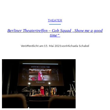
THEATER
Berliner Theatertreffen – Gob Squad „Show me a good
time“
Veröffentlicht am:
15. Mai 2021
von
Michaela Schabel