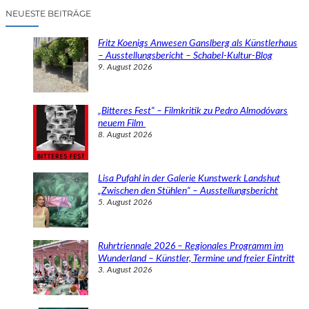
c
NEUESTE BEITRÄGE
h
e
Fritz Koenigs Anwesen Ganslberg als Künstlerhaus
n
– Ausstellungsbericht – Schabel-Kultur-Blog
9. August 2026
„Bitteres Fest“ – Filmkritik zu Pedro Almodóvars
neuem Film
8. August 2026
Lisa Pufahl in der Galerie Kunstwerk Landshut
„Zwischen den Stühlen“ – Ausstellungsbericht
5. August 2026
Ruhrtriennale 2026 – Regionales Programm im
Wunderland – Künstler, Termine und freier Eintritt
3. August 2026