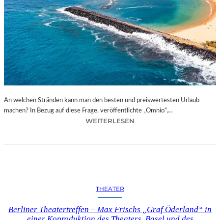
E
C
T
I
O
N
S
“
I
An welchen Stränden kann man den besten und preiswertesten Urlaub
N
machen? In Bezug auf diese Frage, veröffentlichte „Omnio“,…
D
:
WEITERLESEN
E
E
R
U
N
R
E
O
U
P
E
A
N
THEATER
S
G
U
A
Berliner Theatertreffen – Max Frischs „Graf Öderland“ in
N
L
einer Koproduktion des Theaters Basel und des