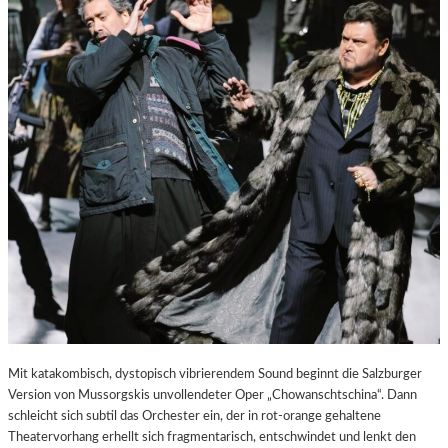
E
S
T
A
D
T
Z
U
M
E
N
T
D
E
C
K
E
N
Mit katakombisch, dystopisch vibrierendem Sound beginnt die Salzburger
Version von Mussorgskis unvollendeter Oper „Chowanschtschina“. Dann
schleicht sich subtil das Orchester ein, der in rot-orange gehaltene
Theatervorhang erhellt sich fragmentarisch, entschwindet und lenkt den