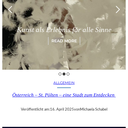
M
Kunst als Erlebnis für alle Sinne
READ MORE
ALLGEMEIN
Österreich – St. Pölten – eine Stadt zum Entdecken
Veröffentlicht am:
16. April 2025
von
Michaela Schabel