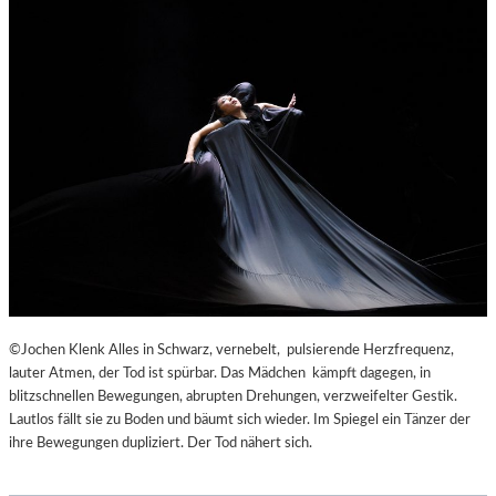
©Jochen Klenk Alles in Schwarz, vernebelt, pulsierende Herzfrequenz,
lauter Atmen, der Tod ist spürbar. Das Mädchen kämpft dagegen, in
blitzschnellen Bewegungen, abrupten Drehungen, verzweifelter Gestik.
Lautlos fällt sie zu Boden und bäumt sich wieder. Im Spiegel ein Tänzer der
ihre Bewegungen dupliziert. Der Tod nähert sich.