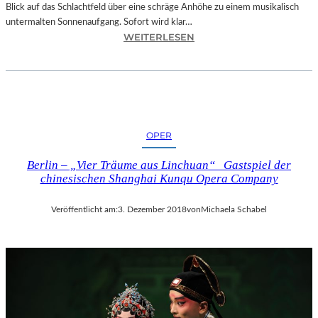
Blick auf das Schlachtfeld über eine schräge Anhöhe zu einem musikalisch
untermalten Sonnenaufgang. Sofort wird klar…
:
WEITERLESEN
S
A
L
Z
B
U
OPER
R
G
Berlin – „Vier Träume aus Linchuan“ Gastspiel der
–
chinesischen Shanghai Kunqu Opera Company
M
O
Veröffentlicht am:
3. Dezember 2018
von
Michaela Schabel
D
E
S
T
M
U
S