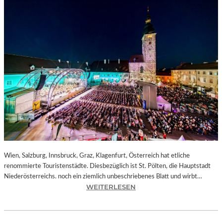
Wien, Salzburg, Innsbruck, Graz, Klagenfurt, Österreich hat etliche
renommierte Touristenstädte. Diesbezüglich ist St. Pölten, die Hauptstadt
Niederösterreichs. noch ein ziemlich unbeschriebenes Blatt und wirbt…
:
WEITERLESEN
Ö
S
T