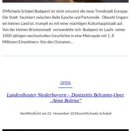
R
T
©Michaela Schabel Budapest ist nicht umsonst die neue Trendstadt Europas.
Z
Die Stadt fasziniert zwischen Belle Epoche und Partymeile Obwohl Ungarn
U
ein kleines Land ist, trumpft es mit einer mächtigen Kulturhauptstadt auf.
R
Von der kleinen Brückenstadt verwandelte sich Budapest im Laufe seiner
E
1000-jährigen wechselvollen Geschichte in eine Metropole mit 1, 8
R
Millionen Einwohnern. Von den Osmanen…
Ö
F
F
N
U
N
G
OPER
D
Landestheater Niederbayern – Donizettis Belcanto-Oper
E
„Anna Bolena“
R
S
A
Veröffentlicht am:
21. November 2018
von
Michaela Schabel
L
Z