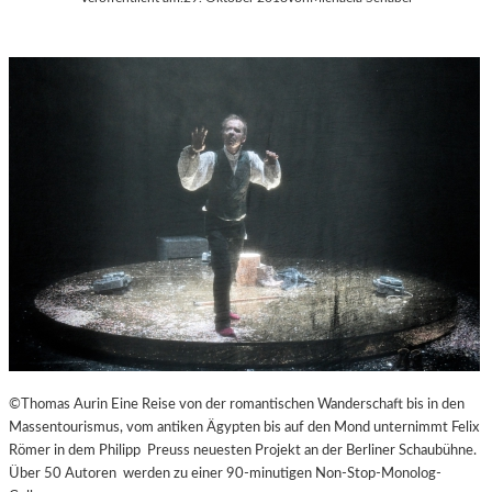
©Thomas Aurin Eine Reise von der romantischen Wanderschaft bis in den
Massentourismus, vom antiken Ägypten bis auf den Mond unternimmt Felix
Römer in dem Philipp Preuss neuesten Projekt an der Berliner Schaubühne.
Über 50 Autoren werden zu einer 90-minutigen Non-Stop-Monolog-