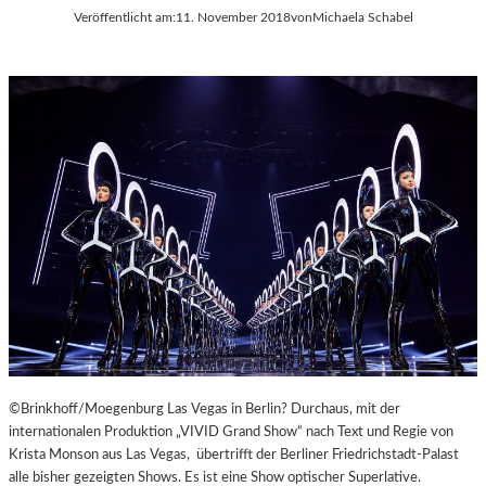
Veröffentlicht am:
11. November 2018
von
Michaela Schabel
©Brinkhoff/Moegenburg Las Vegas in Berlin? Durchaus, mit der
internationalen Produktion „VIVID Grand Show“ nach Text und Regie von
Krista Monson aus Las Vegas, übertrifft der Berliner Friedrichstadt-Palast
alle bisher gezeigten Shows. Es ist eine Show optischer Superlative.