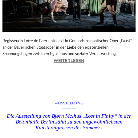
T
E
L
E
T
Z
T
Regisseurin Lotte de Beer entdeckt in Gounods romantischer Oper „Faust“
E
an der Bayerischen Staatsoper in der Liebe den existenziellen
S
Spannungsbogen zwischen Egoismus und sozialer Verantwortung.
E
:
WEITERLESEN
K
O
U
P
N
E
D
R
E
N
–
K
AUSSTELLUNG
E
R
I
I
Die Ausstellung von Bjørn Melhus „Lost in Finity“ in der
N
T
Betonhalle Berlin zählt zu den ungewöhnlichsten
E
I
Kunstereignissen des Sommers
G
K
A
–