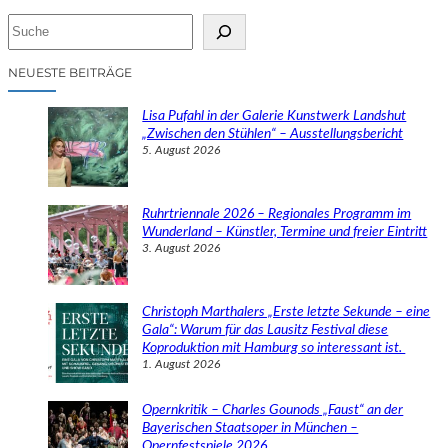
S
u
c
NEUESTE BEITRÄGE
h
e
Lisa Pufahl in der Galerie Kunstwerk Landshut
n
„Zwischen den Stühlen“ – Ausstellungsbericht
5. August 2026
Ruhrtriennale 2026 – Regionales Programm im
Wunderland – Künstler, Termine und freier Eintritt
3. August 2026
Christoph Marthalers „Erste letzte Sekunde – eine
Gala“: Warum für das Lausitz Festival diese
Koproduktion mit Hamburg so interessant ist.
1. August 2026
Opernkritik – Charles Gounods „Faust“ an der
Bayerischen Staatsoper in München –
Opernfestspiele 2026