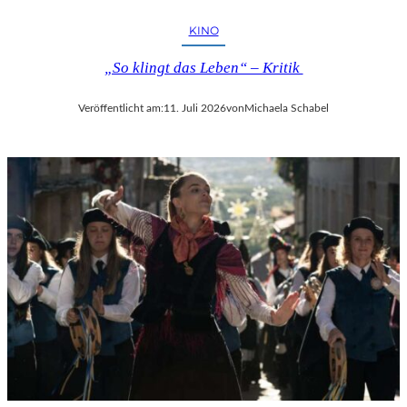
KINO
„So klingt das Leben“ – Kritik
Veröffentlicht am:
11. Juli 2026
von
Michaela Schabel