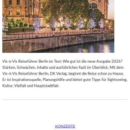
K
S
T
O
I
P
O
E
N
R
M
I
I
N
T
M
H
Ü
A
N
Vis-à-Vis Reiseführer Berlin im Test: Wie gut ist die neue Ausgabe 2026?
M
C
Stärken, Schwächen, Inhalte und ausführliches Fazit im Überblick. Mit dem
B
H
Vis-à-Vis Reiseführer Berlin, DK Verlag, beginnt die Reise schon zu Hause.
U
E
Er ist Inspirationsquelle, Planungshilfe und bietet gute Tipps für Sightseeing,
R
N
Kultur, Vielfalt und Hauptstadtflair.
G
–
S
O
O
P
I
E
N
R
T
N
E
F
KONZERTE
R
E