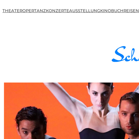
THEATER
OPER
TANZ
KONZERTE
AUSSTELLUNG
KINO
BUCH
REISEN