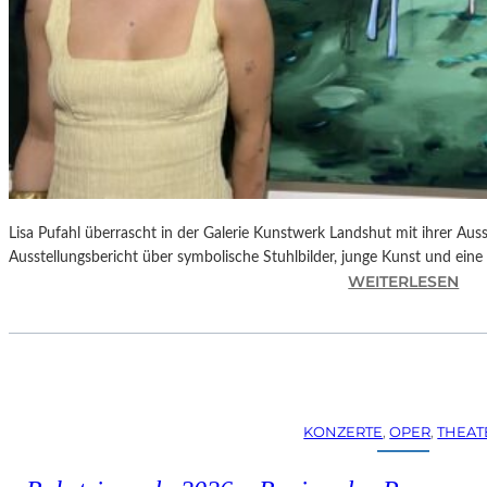
Lisa Pufahl überrascht in der Galerie Kunstwerk Landshut mit ihrer Auss
Ausstellungsbericht über symbolische Stuhlbilder, junge Kunst und eine 
:
WEITERLESEN
L
I
S
A
P
U
KONZERTE
, 
OPER
, 
THEAT
F
A