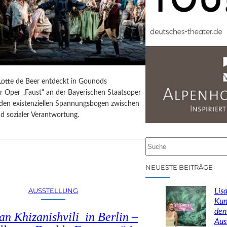
 Lotte de Beer entdeckt in Gounods
r Oper „Faust“ an der Bayerischen Staatsoper
e den existenziellen Spannungsbogen zwischen
d sozialer Verantwortung.
S
u
c
NEUESTE BEITRÄGE
h
e
AUSSTELLUNG
Lisa
n
Kun
den
n Khizanishvili in Berlin –
Aus