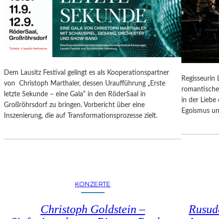
N
O
G
N
S
A
B
L
E
E
R
S
I
P
Dem Lausitz Festival gelingt es als Kooperationspartner
C
Regisseurin
R
von Christoph Marthaler, dessen Uraufführung „Erste
H
romantische
O
letzte Sekunde – eine Gala“ in den RöderSaal in
T
in der Lieb
G
Großröhrsdorf zu bringen. Vorbericht über eine
Egoismus un
R
Inszenierung, die auf Transformationsprozesse zielt.
A
M
M
I
M
W
KONZERTE
U
N
Christoph Goldstein –
Rusuda
D