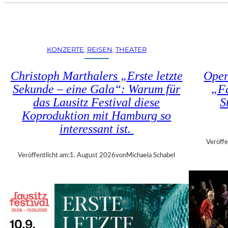
U
E
H
N
R
S
T
T
R
KONZERTE
, 
REISEN
, 
THEATER
Ü
I
H
E
Christoph Marthalers „Erste letzte
Oper
L
N
E
Sekunde – eine Gala“: Warum für
„Fa
N
N
das Lausitz Festival diese
S
A
“
L
Koproduktion mit Hamburg so
–
E
interessant ist.
A
2
U
Veröffe
0
S
Veröffentlicht am:
1. August 2026
von
Michaela Schabel
2
S
6
T
–
E
R
L
E
L
G
U
I