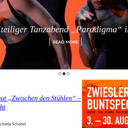
eiliger Tanzabend „Paradigma“ in
READ MORE
hut „Zwischen den Stühlen“ –
ht
chaela Schabel