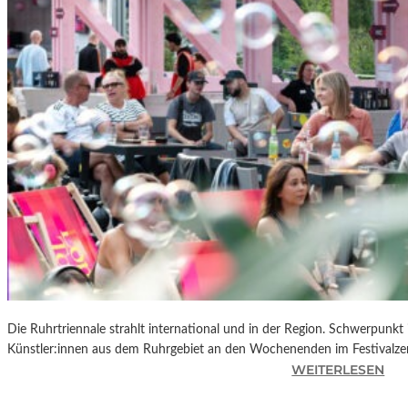
R
K
L
A
N
D
S
H
U
T
„
Z
W
I
S
C
Die Ruhrtriennale strahlt international und in der Region. Schwerpunkt
H
Künstler:innen aus dem Ruhrgebiet an den Wochenenden im Festivalze
E
:
WEITERLESEN
N
R
D