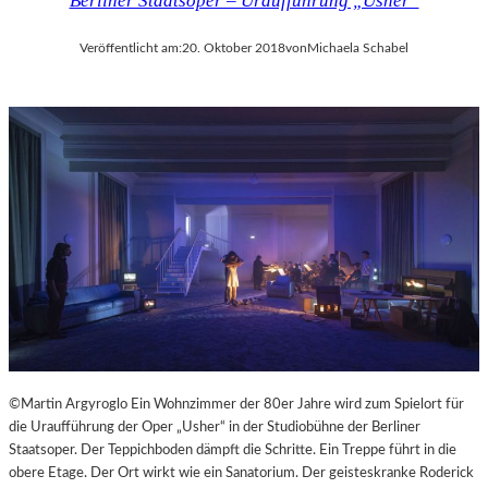
Berliner Staatsoper – Uraufführung „Usher“
Veröffentlicht am:
20. Oktober 2018
von
Michaela Schabel
©Martin Argyroglo Ein Wohnzimmer der 80er Jahre wird zum Spielort für
die Uraufführung der Oper „Usher“ in der Studiobühne der Berliner
Staatsoper. Der Teppichboden dämpft die Schritte. Ein Treppe führt in die
obere Etage. Der Ort wirkt wie ein Sanatorium. Der geisteskranke Roderick