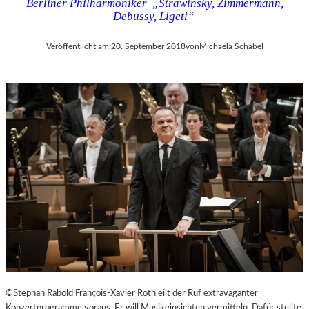
Berliner Philharmoniker „Strawinsky, Zimmermann,
Debussy, Ligeti“
Veröffentlicht am:
20. September 2018
von
Michaela Schabel
©Stephan Rabold François-Xavier Roth eilt der Ruf extravaganter
Konzertprogramme voraus. Er will Musikeinsichten vermitteln. Dafür stellte