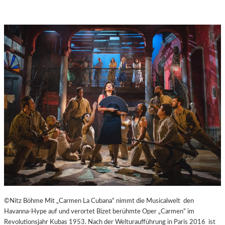
A
Y
E
R
N
©Nitz Böhme Mit „Carmen La Cubana“ nimmt die Musicalwelt den
Havanna-Hype auf und verortet Bizet berühmte Oper „Carmen“ im
Revolutionsjahr Kubas 1953. Nach der Welturaufführung in Paris 2016 ist