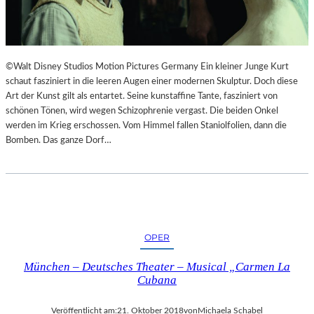
I
E
M
S
L
T
A
H
N
E
©Walt Disney Studios Motion Pictures Germany Ein kleiner Junge Kurt
D
A
schaut fasziniert in die leeren Augen einer modernen Skulptur. Doch diese
E
T
Art der Kunst gilt als entartet. Seine kunstaffine Tante, fasziniert von
S
E
schönen Tönen, wird wegen Schizophrenie vergast. Die beiden Onkel
T
R
werden im Krieg erschossen. Vom Himmel fallen Staniolfolien, dann die
H
Bomben. Das ganze Dorf…
E
A
T
E
R
N
OPER
I
E
München – Deutsches Theater – Musical „Carmen La
D
Cubana
E
R
Veröffentlicht am:
21. Oktober 2018
von
Michaela Schabel
B