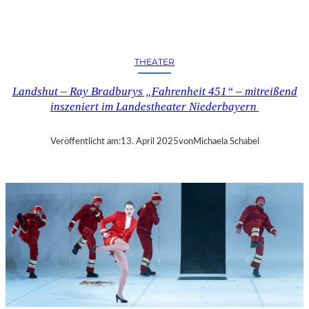
N
D
S
H
THEATER
U
T
Landshut – Ray Bradburys „Fahrenheit 451“ – mitreißend
–
inszeniert im Landestheater Niederbayern
T
H
O
Veröffentlicht am:
13. April 2025
von
Michaela Schabel
M
A
S
K
Ö
C
K
S
A
G
I