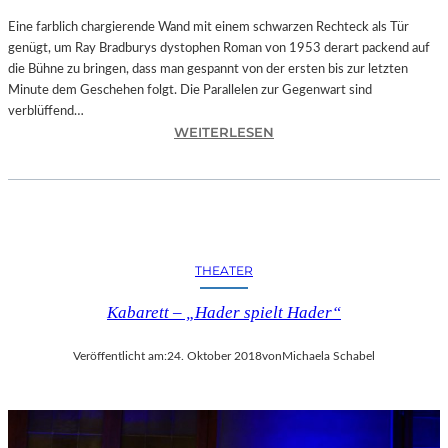
T
A
Eine farblich chargierende Wand mit einem schwarzen Rechteck als Tür
T
genügt, um Ray Bradburys dystophen Roman von 1953 derart packend auf
I
die Bühne zu bringen, dass man gespannt von der ersten bis zur letzten
O
Minute dem Geschehen folgt. Die Parallelen zur Gegenwart sind
N
verblüffend…
:
S
WEITERLESEN
L
S
A
T
N
Ü
D
C
S
K
H
„
THEATER
U
U
T
N
Kabarett – „Hader spielt Hader“
–
D
R
A
Veröffentlicht am:
24. Oktober 2018
von
Michaela Schabel
A
L
Y
L
B
E
R
T
A
I