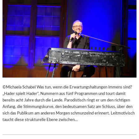
D
E
B
R
U
E
R
R
Y
U
S
F
„
E
F
N
A
“
H
I
R
N
E
D
N
E
©Michaela Schabel Was tun, wenn die Erwartungshaltungen immens sind?
H
N
„Hader spielt Hader“, Nummern aus fünf Programmen und tourt damit
E
L
bereits acht Jahre durch die Lande. Parodistisch ringt er um den richtigen
I
A
Anfang, die Stimmungskurve, den bedeutsamen Satz am Schluss, über den
T
N
sich das Publikum am anderen Morgen schmunzelnd erinnert. Leitmotivisch
4
D
taucht diese strukturelle Ebene zwischen…
5
S
1
H
“
U