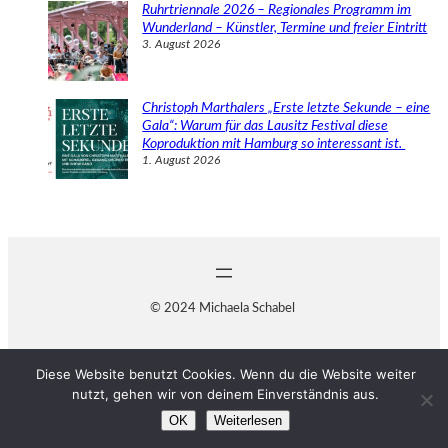
Ruhrtriennale 2026 – Regionales Programm im
Wunderland – Künstler, Termine und freier Eintritt
3. August 2026
Christoph Marthalers „Erste letzte Sekunde – eine
Gala“: Warum für das Lausitz Festival diese
Koproduktion mit Hamburg so interessant ist.
1. August 2026
© 2024 Michaela Schabel
Diese Website benutzt Cookies. Wenn du die Website weiter
nutzt, gehen wir von deinem Einverständnis aus.
OK
Weiterlesen