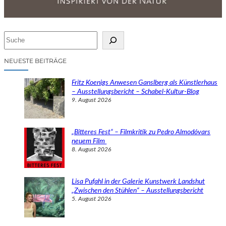
S
u
c
NEUESTE BEITRÄGE
h
e
Fritz Koenigs Anwesen Ganslberg als Künstlerhaus
n
– Ausstellungsbericht – Schabel-Kultur-Blog
9. August 2026
„Bitteres Fest“ – Filmkritik zu Pedro Almodóvars
neuem Film
8. August 2026
Lisa Pufahl in der Galerie Kunstwerk Landshut
„Zwischen den Stühlen“ – Ausstellungsbericht
5. August 2026