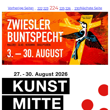
224
Vorherige Seite
Nächste Seite
1
…
222
223
225
226
…
230