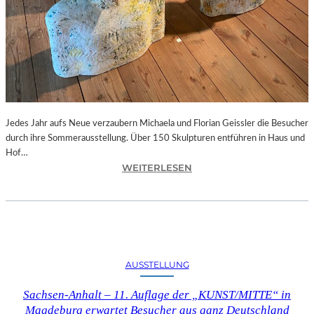
Jedes Jahr aufs Neue verzaubern Michaela und Florian Geissler die Besucher
durch ihre Sommerausstellung. Über 150 Skulpturen entführen in Haus und
Hof…
:
WEITERLESEN
B
A
Y
E
R
N
AUSSTELLUNG
–
„
Sachsen-Anhalt – 11. Auflage der „KUNST/MITTE“ in
S
Magdeburg erwartet Besucher aus ganz Deutschland
O