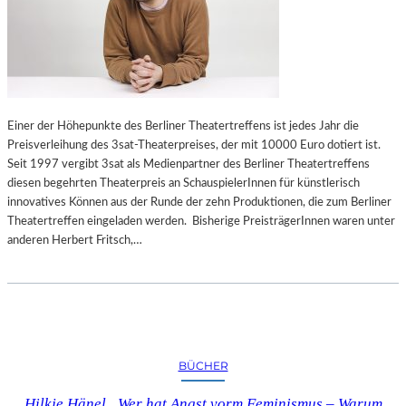
D
A
S
U
H
F
U
L
T
A
G
E
Einer der Höhepunkte des Berliner Theatertreffens ist jedes Jahr die
D
Preisverleihung des 3sat-Theaterpreises, der mit 10000 Euro dotiert ist.
E
Seit 1997 vergibt 3sat als Medienpartner des Berliner Theatertreffens
R
diesen begehrten Theaterpreis an SchauspielerInnen für künstlerisch
„
innovatives Können aus der Runde der zehn Produktionen, die zum Berliner
K
Theatertreffen eingeladen werden. Bisherige PreisträgerInnen waren unter
U
anderen Herbert Fritsch,…
N
S
T
/
M
I
BÜCHER
T
T
Hilkje Hänel „Wer hat Angst vorm Feminismus – Warum