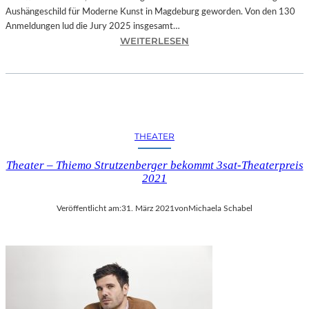
S
Aushängeschild für Moderne Kunst in Magdeburg geworden. Von den 130
T
Anmeldungen lud die Jury 2025 insgesamt…
L
:
WEITERLESEN
E
S
R
A
H
C
O
H
F
S
H
E
THEATER
Ö
N
R
-
Theater – Thiemo Strutzenberger bekommt 3sat-Theaterpreis
L
A
2021
K
N
A
H
Veröffentlicht am:
31. März 2021
von
Michaela Schabel
M
A
B
L
E
T
I
–
L
1
A
1
N
.