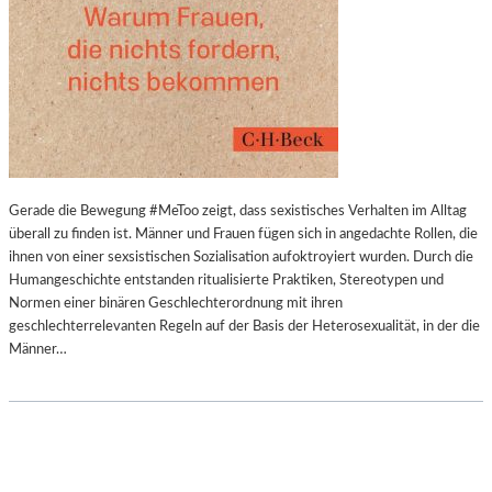
E
S
U
C
H
E
R
A
U
Gerade die Bewegung #MeToo zeigt, dass sexistisches Verhalten im Alltag
S
überall zu finden ist. Männer und Frauen fügen sich in angedachte Rollen, die
G
ihnen von einer sexsistischen Sozialisation aufoktroyiert wurden. Durch die
A
Humangeschichte entstanden ritualisierte Praktiken, Stereotypen und
N
Normen einer binären Geschlechterordnung mit ihren
Z
geschlechterrelevanten Regeln auf der Basis der Heterosexualität, in der die
D
Männer…
E
U
T
S
C
H