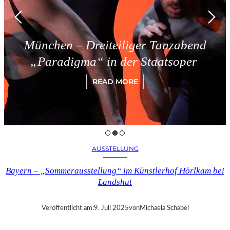
München – Dreiteiliger Tanzabend
„Paradigma“ in der Staatsoper
READ MORE
AUSSTELLUNG
Bayern – „Sommerausstellung“ im Künstlerhof Hörlkam bei
Landshut
Veröffentlicht am:
9. Juli 2025
von
Michaela Schabel