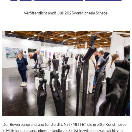
M
M
Veröffentlicht am:
8. Juli 2025
von
Michaela Schabel
E
R
A
U
S
S
T
E
L
L
U
N
G
“
I
M
K
Ü
Der Bewerbungsandrang für die „KUNST/MITTE“, die größte Kunstmesse
N
in Mitteldeutschland, nimmt ständig zu. Sie ist inzwischen zum wichtigen