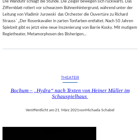
Die Wanduhr schlägt die Stunde. Die Zeiger bewegen sich rückwärts. Das
Ziffernblatt rotiert vor schwarzem Bühnenhintergrund, während unter der
Leitung von Vladimir Jurowski das Orchester die Ouvertüre zu Richard
Strauss´ „Der Rosenkavalier in zarten Tonfarben entfaltet. Nach 50 Jahren
Spielzeit gibt es jetzt eine neue Inszenierung von Barrie Kosky. Mit mutigem
Regietheater, Metamorphosen des Bisherigen…
THEATER
Bochum – „Hydra“ nach Texten von Heiner Müller im
Schauspielhaus
Veröffentlicht am:
21. März 2021
von
Michaela Schabel