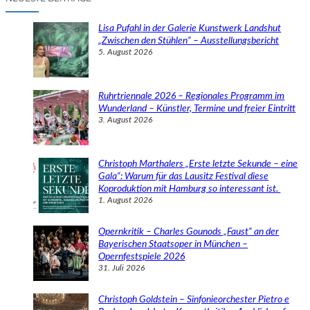
h
e
Lisa Pufahl in der Galerie Kunstwerk Landshut
n
„Zwischen den Stühlen“ – Ausstellungsbericht
5. August 2026
Ruhrtriennale 2026 – Regionales Programm im
Wunderland – Künstler, Termine und freier Eintritt
3. August 2026
Christoph Marthalers „Erste letzte Sekunde – eine
Gala“: Warum für das Lausitz Festival diese
Koproduktion mit Hamburg so interessant ist.
1. August 2026
Opernkritik – Charles Gounods „Faust“ an der
Bayerischen Staatsoper in München –
Opernfestspiele 2026
31. Juli 2026
Christoph Goldstein – Sinfonieorchester Pietro e