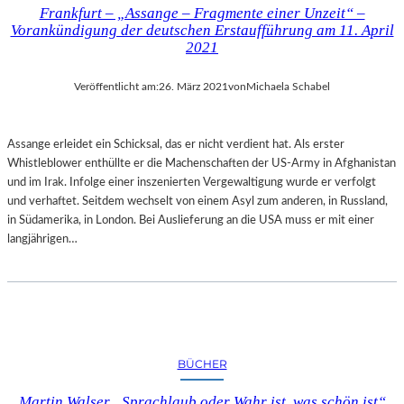
Frankfurt – „Assange – Fragmente einer Unzeit“ –
Vorankündigung der deutschen Erstaufführung am 11. April
2021
Veröffentlicht am:
26. März 2021
von
Michaela Schabel
Assange erleidet ein Schicksal, das er nicht verdient hat. Als erster
Whistleblower enthüllte er die Machenschaften der US-Army in Afghanistan
und im Irak. Infolge einer inszenierten Vergewaltigung wurde er verfolgt
und verhaftet. Seitdem wechselt von einem Asyl zum anderen, in Russland,
in Südamerika, in London. Bei Auslieferung an die USA muss er mit einer
langjährigen…
BÜCHER
Martin Walser „Sprachlaub oder Wahr ist, was schön ist“