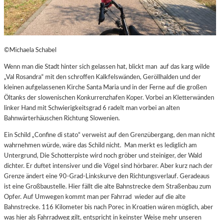
©Michaela Schabel
Wenn man die Stadt hinter sich gelassen hat, blickt man auf das karg wilde
„Val Rosandra“ mit den schroffen Kalkfelswänden, Geröllhalden und der
kleinen aufgelassenen Kirche Santa Maria und in der Ferne auf die großen
Öltanks der slowenischen Konkurrenzhafen Koper. Vorbei an Kletterwänden
linker Hand mit Schwierigkeitsgrad 6 radelt man vorbei an alten
Bahnwärterhäuschen Richtung Slowenien.
Ein Schild „Confine di stato“ verweist auf den Grenzübergang, den man nicht
wahrnehmen würde, wäre das Schild nicht. Man merkt es lediglich am
Untergrund, Die Schotterpiste wird noch gröber und steiniger, der Wald
dichter. Er duftet intensiver und die Vögel sind hörbarer. Aber kurz nach der
Grenze ändert eine 90-Grad-Linkskurve den Richtungsverlauf. Geradeaus
ist eine Großbaustelle. Hier fällt die alte Bahnstrecke dem Straßenbau zum
Opfer. Auf Umwegen kommt man per Fahrrad wieder auf die alte
Bahnstrecke. 116 Kilometer bis nach Porec in Kroatien wären möglich, aber
was hier als Fahrradweg gilt, entspricht in keinster Weise mehr unseren