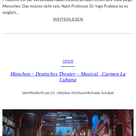
Probleme mit der Wirbelsäule haben inzwischen auch schon sehr viele junge
D
Menschen. Das müsste nicht sein. Nach Professor Dr. Ingo Proböse ist es
O
möglich…
K
:
WEITERLESEN
U
I
M
N
E
G
N
O
T
F
A
R
T
OPER
O
I
B
O
München – Deutsches Theater – Musical „Carmen La
Ö
N
Cubana
S
„
E
I
Veröffentlicht am:
21. Oktober 2018
von
Michaela Schabel
„
C
B
E
A
A
N
G
D
E
S
D
C
“