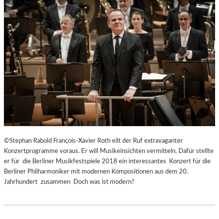
©Stephan Rabold François-Xavier Roth eilt der Ruf extravaganter
Konzertprogramme voraus. Er will Musikeinsichten vermitteln. Dafür stellte
er für die Berliner Musikfestspiele 2018 ein interessantes Konzert für die
Berliner Philharmoniker mit modernen Kompositionen aus dem 20.
Jahrhundert zusammen Doch was ist modern?