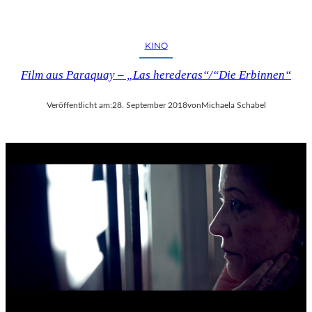
KINO
Film aus Paraquay – „Las herederas“/“Die Erbinnen“
Veröffentlicht am:
28. September 2018
von
Michaela Schabel