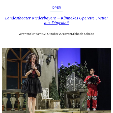
OPER
Landestheater Niederbayern – Künnekes Operette „Vetter
aus Dingsda“
Veröffentlicht am:
12. Oktober 2018
von
Michaela Schabel