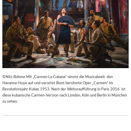
H
Ü
E
B
I
E
B
R
E
E
N
I
A
S
K
P
U
R
T
I
-
N
T
Z
©Nitz Böhme Mit „Carmen La Cubana“ nimmt die Musicalwelt den
R
E
Havanna-Hype auf und verortet Bizet berühmte Oper „Carmen“ im
A
S
Revolutionsjahr Kubas 1953. Nach der Welturaufführung in Paris 2016 ist
I
S
diese kubanische Carmen-Version nach London, Köln und Berlin in München
N
I
zu sehen.
I
N
N
N
G
E
“
N
–
I