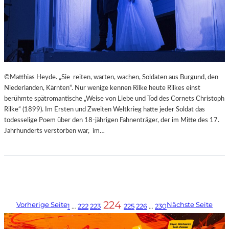
©Matthias Heyde. „Sie reiten, warten, wachen, Soldaten aus Burgund, den
Niederlanden, Kärnten“. Nur wenige kennen Rilke heute Rilkes einst
berühmte spätromantische „Weise von Liebe und Tod des Cornets Christoph
Rilke“ (1899). Im Ersten und Zweiten Weltkrieg hatte jeder Soldat das
todesselige Poem über den 18-jährigen Fahnenträger, der im Mitte des 17.
Jahrhunderts verstorben war, im…
224
Vorherige Seite
Nächste Seite
1
…
222
223
225
226
…
230