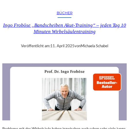
A
N
BÜCHER
D
R
Ingo Froböse „Bandscheiben Akut-Training“ – jeden Tag 10
A
Minuten Wirbelsäulentraining
S
E
L
Veröffentlicht am:
11. April 2025
von
Michaela Schabel
L
S
E
I
N
F
Ü
H
L
S
A
M
E