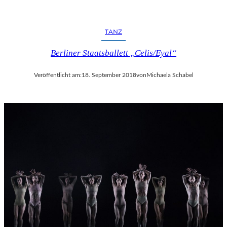
TANZ
Berliner Staatsballett „Celis/Eyal“
Veröffentlicht am:
18. September 2018
von
Michaela Schabel