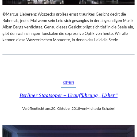
L
S
©Marcus Lieberenz Wozzecks großes ernst trauriges Gesicht deckt die
Ä
Bühne ab, jedes Mal wenn sein Leid sich gesanglos in der abgründigen Musik
U
Alban Bergs verdichtet. Genau dieses Gesicht prägt sich tief in die Seele ein,
L
gibt den wahnsinngen Tonskalen die expressive Optik von heute. Wir alle
E
kennen diese Wozzeckschen Momente, in denen das Leid die Seele…
N
T
R
A
I
N
OPER
I
N
Berliner Staatsoper – Uraufführung „Usher“
G
Veröffentlicht am:
20. Oktober 2018
von
Michaela Schabel