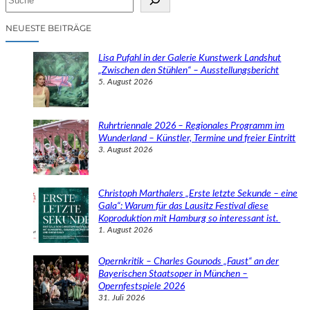
u
c
NEUESTE BEITRÄGE
h
e
Lisa Pufahl in der Galerie Kunstwerk Landshut
n
„Zwischen den Stühlen“ – Ausstellungsbericht
5. August 2026
Ruhrtriennale 2026 – Regionales Programm im
Wunderland – Künstler, Termine und freier Eintritt
3. August 2026
Christoph Marthalers „Erste letzte Sekunde – eine
Gala“: Warum für das Lausitz Festival diese
Koproduktion mit Hamburg so interessant ist.
1. August 2026
Opernkritik – Charles Gounods „Faust“ an der
Bayerischen Staatsoper in München –
Opernfestspiele 2026
31. Juli 2026