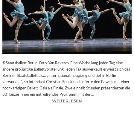
L
T
U
R
H
A
U
P
T
S
©Staatsballett Berlin, Foto: Yan Revazov Eine Woche lang jeden Tag eine
T
andere großartige Ballettvorstellung, jeden Tag ausverkauft erweist sich das
A
Berliner Staatsballett als… „international, neugierig und tief in Berlin
D
verwurzelt“, so Intendant Christian Spuck und lieferte den Beweis mit einer
T
hochkarätigen Ballett-Gala als Finale. Zweieinhalb Stunden präsentierten die
C
80 TänzerInnen ein mitreißendes Programm mit den…
H
:
WEITERLESEN
E
B
M
E
N
R
I
L
T
I
Z