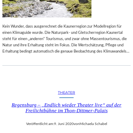
E
R
K
B
T
E
„
R
P
Kein Wunder, dass ausgerechnet die Kaunerregion zur Modellregion für
L
U
einen Klimaguide wurde. Die Naturpark- und Gletscherregion Kaunertal
I
R
steht für einen „anderen“ Tourismus, und zwar ohne Massentourismus, die
N
P
Natur und ihre Erhaltung steht im Fokus. Die Wertschätzung, Pflege und
E
L
Erhaltung bedingt automatisch die genaue Beobachtung des Klimawandels…
R
E
B
P
A
A
L
T
L
H
E
“
THEATER
T
T
Regensburg – „Endlich wieder Theater live“ auf der
W
Freilichtbühne im Thon-Dittmer-Palais
O
C
Veröffentlicht am:
9. Juni 2020
von
Michaela Schabel
H
E