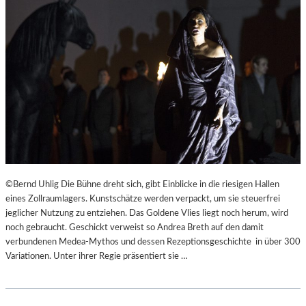
©Bernd Uhlig Die Bühne dreht sich, gibt Einblicke in die riesigen Hallen
eines Zollraumlagers. Kunstschätze werden verpackt, um sie steuerfrei
jeglicher Nutzung zu entziehen. Das Goldene Vlies liegt noch herum, wird
noch gebraucht. Geschickt verweist so Andrea Breth auf den damit
verbundenen Medea-Mythos und dessen Rezeptionsgeschichte in über 300
Variationen. Unter ihrer Regie präsentiert sie …