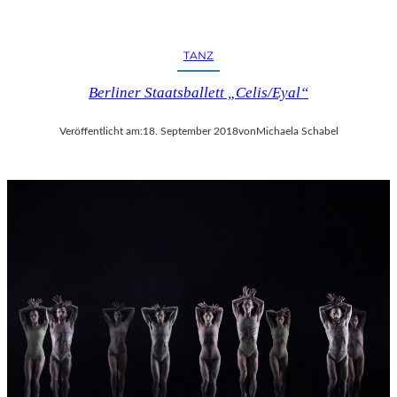
TANZ
Berliner Staatsballett „Celis/Eyal“
Veröffentlicht am:
18. September 2018
von
Michaela Schabel