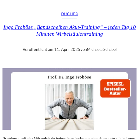
A
N
BÜCHER
D
R
Ingo Froböse „Bandscheiben Akut-Training“ – jeden Tag 10
A
Minuten Wirbelsäulentraining
S
E
L
Veröffentlicht am:
11. April 2025
von
Michaela Schabel
L
S
E
I
N
F
Ü
H
L
S
A
M
E