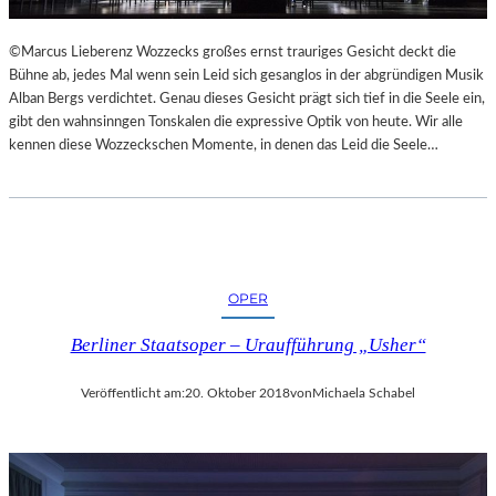
L
S
©Marcus Lieberenz Wozzecks großes ernst trauriges Gesicht deckt die
Ä
Bühne ab, jedes Mal wenn sein Leid sich gesanglos in der abgründigen Musik
U
Alban Bergs verdichtet. Genau dieses Gesicht prägt sich tief in die Seele ein,
L
gibt den wahnsinngen Tonskalen die expressive Optik von heute. Wir alle
E
kennen diese Wozzeckschen Momente, in denen das Leid die Seele…
N
T
R
A
I
N
OPER
I
N
Berliner Staatsoper – Uraufführung „Usher“
G
Veröffentlicht am:
20. Oktober 2018
von
Michaela Schabel