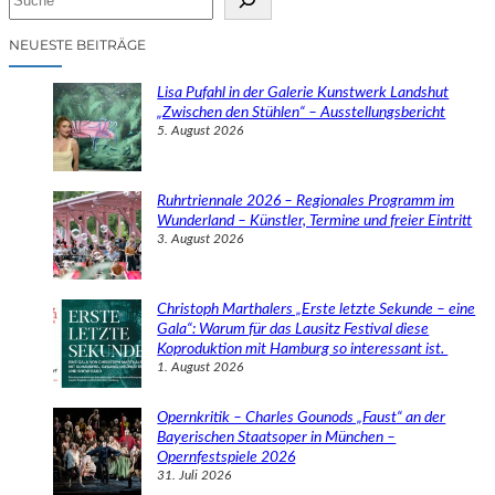
u
c
NEUESTE BEITRÄGE
h
e
Lisa Pufahl in der Galerie Kunstwerk Landshut
n
„Zwischen den Stühlen“ – Ausstellungsbericht
5. August 2026
Ruhrtriennale 2026 – Regionales Programm im
Wunderland – Künstler, Termine und freier Eintritt
3. August 2026
Christoph Marthalers „Erste letzte Sekunde – eine
Gala“: Warum für das Lausitz Festival diese
Koproduktion mit Hamburg so interessant ist.
1. August 2026
Opernkritik – Charles Gounods „Faust“ an der
Bayerischen Staatsoper in München –
Opernfestspiele 2026
31. Juli 2026