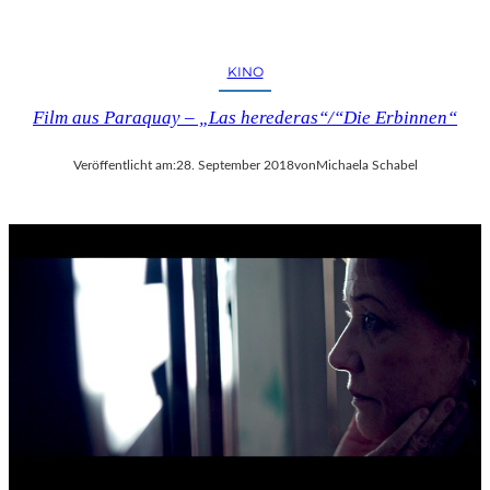
KINO
Film aus Paraquay – „Las herederas“/“Die Erbinnen“
Veröffentlicht am:
28. September 2018
von
Michaela Schabel