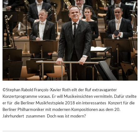
©Stephan Rabold François-Xavier Roth eilt der Ruf extravaganter
Konzertprogramme voraus. Er will Musikeinsichten vermitteln. Dafür stellte
er für die Berliner Musikfestspiele 2018 ein interessantes Konzert für die
Berliner Philharmoniker mit modernen Kompositionen aus dem 20.
Jahrhundert zusammen Doch was ist modern?