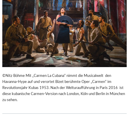
H
Ü
E
B
I
E
B
R
E
E
N
I
A
S
K
P
U
R
T
I
-
N
T
Z
©Nitz Böhme Mit „Carmen La Cubana“ nimmt die Musicalwelt den
R
E
Havanna-Hype auf und verortet Bizet berühmte Oper „Carmen“ im
A
S
Revolutionsjahr Kubas 1953. Nach der Welturaufführung in Paris 2016 ist
I
S
diese kubanische Carmen-Version nach London, Köln und Berlin in München
N
I
zu sehen.
I
N
N
N
G
E
“
N
–
I