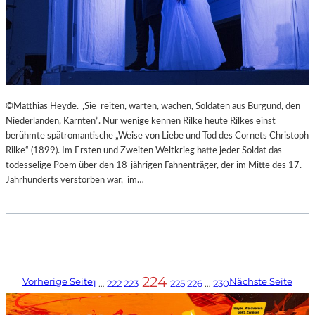
©Matthias Heyde. „Sie reiten, warten, wachen, Soldaten aus Burgund, den
Niederlanden, Kärnten“. Nur wenige kennen Rilke heute Rilkes einst
berühmte spätromantische „Weise von Liebe und Tod des Cornets Christoph
Rilke“ (1899). Im Ersten und Zweiten Weltkrieg hatte jeder Soldat das
todesselige Poem über den 18-jährigen Fahnenträger, der im Mitte des 17.
Jahrhunderts verstorben war, im…
224
Vorherige Seite
Nächste Seite
1
…
222
223
225
226
…
230