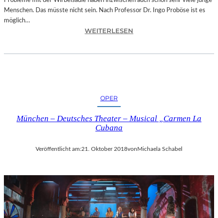
Probleme mit der Wirbelsäule haben inzwischen auch schon sehr viele junge
D
Menschen. Das müsste nicht sein. Nach Professor Dr. Ingo Proböse ist es
O
möglich…
K
:
WEITERLESEN
U
I
M
N
E
G
N
O
T
F
A
R
T
OPER
O
I
B
O
München – Deutsches Theater – Musical „Carmen La
Ö
N
Cubana
S
„
E
I
Veröffentlicht am:
21. Oktober 2018
von
Michaela Schabel
„
C
B
E
A
A
N
G
D
E
S
D
C
“