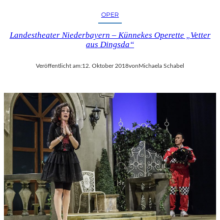
OPER
Landestheater Niederbayern – Künnekes Operette „Vetter
aus Dingsda“
Veröffentlicht am:
12. Oktober 2018
von
Michaela Schabel