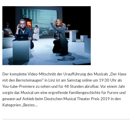
L
E
A
R
U
E
E
N
L
S
A
E
N
M
D
B
“
L
–
E
W
O
Der komplette Video-Mitschnitt der Uraufführung des Musicals „Der Hase
R
mit den Bernsteinaugen“ in Linz ist am Samstag online um 19:30 Uhr als
I
You-tube-Premiere zu sehen und für 48 Stunden abrufbar. Vor einem Jahr
N
sorgte das Musical um eine ergreifende Familiengeschichte für Furore und
L
gewann auf Anhieb beim Deutschen Musical Theater Preis 2019 in den
I
Kategorien „Bestes…
E
G
T
S