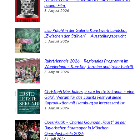
n
neuem Film
8. August 2026
Lisa Pufahl in der Galerie Kunstwerk Landshut
„Zwischen den Stühlen“ – Ausstellungsbericht
5. August 2026
Ruhrtriennale 2026 – Regionales Programm im
Wunderland – Künstler, Termine und freier Eintritt
3. August 2026
Christoph Marthalers „Erste letzte Sekunde – eine
Gala“: Warum für das Lausitz Festival diese
Koproduktion mit Hamburg so interessant ist.
1. August 2026
Opernkritik – Charles Gounods „Faust“ an der
Bayerischen Staatsoper in München –
Opernfestspiele 2026
31. Juli 2026