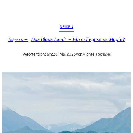
R
L
I
N
REISEN
–
S
Bayern – „Das Blaue Land“ – Worin liegt seine Magie?
A
M
U
Veröffentlicht am:
28. Mai 2025
von
Michaela Schabel
E
L
B
E
C
K
E
T
T
S
„
W