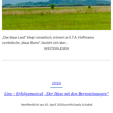
A
R
T
E
N
A
U
„Das blaue Land“ klingt romantisch, erinnert an E.T.A. Hoffmanns
F
symbolische „blaue Blume“, bezieht sich aber…
G
:
WEITERLESEN
O
B
D
A
O
Y
T
E
“
R
I
N
M
OPER
–
B
„
E
Linz – Erfolgsmusical „Der Hase mit den Bernsteinaugen“
D
R
A
L
Veröffentlicht am:
10. April 2020
von
Michaela Schabel
S
I
B
N