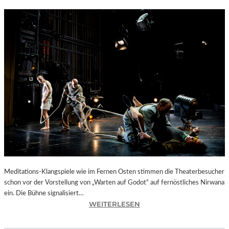
Meditations-Klangspiele wie im Fernen Osten stimmen die Theaterbesucher
schon vor der Vorstellung von „Warten auf Godot“ auf fernöstliches Nirwana
ein. Die Bühne signalisiert…
:
WEITERLESEN
B
E