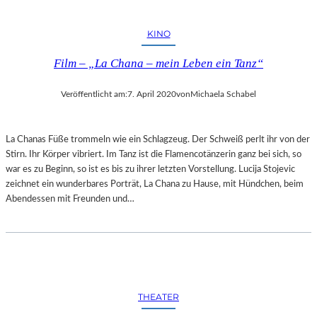
E
I
KINO
N
E
Film – „La Chana – mein Leben ein Tanz“
M
A
G
Veröffentlicht am:
7. April 2020
von
Michaela Schabel
I
E
?
La Chanas Füße trommeln wie ein Schlagzeug. Der Schweiß perlt ihr von der
Stirn. Ihr Körper vibriert. Im Tanz ist die Flamencotänzerin ganz bei sich, so
war es zu Beginn, so ist es bis zu ihrer letzten Vorstellung. Lucija Stojevic
zeichnet ein wunderbares Porträt, La Chana zu Hause, mit Hündchen, beim
Abendessen mit Freunden und…
THEATER