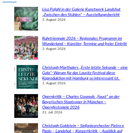
h
e
Lisa Pufahl in der Galerie Kunstwerk Landshut
n
„Zwischen den Stühlen“ – Ausstellungsbericht
5. August 2026
Ruhrtriennale 2026 – Regionales Programm im
Wunderland – Künstler, Termine und freier Eintritt
3. August 2026
Christoph Marthalers „Erste letzte Sekunde – eine
Gala“: Warum für das Lausitz Festival diese
Koproduktion mit Hamburg so interessant ist.
1. August 2026
Opernkritik – Charles Gounods „Faust“ an der
Bayerischen Staatsoper in München –
Opernfestspiele 2026
31. Juli 2026
Christoph Goldstein – Sinfonieorchester Pietro e
Paolo – Landshut – Konzertkritik – Ausblick auf