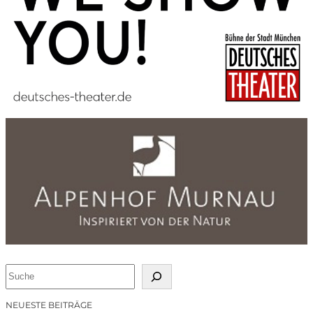
S
u
c
NEUESTE BEITRÄGE