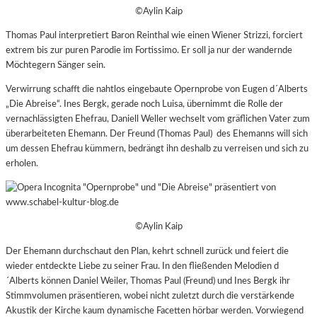
©Aylin Kaip
Thomas Paul interpretiert Baron Reinthal wie einen Wiener Strizzi, forciert
extrem bis zur puren Parodie im Fortissimo. Er soll ja nur der wandernde
Möchtegern Sänger sein.
Verwirrung schafft die nahtlos eingebaute Opernprobe von Eugen d´Alberts
„Die Abreise“. Ines Bergk, gerade noch Luisa, übernimmt die Rolle der
vernachlässigten Ehefrau, Daniell Weller wechselt vom gräflichen Vater zum
überarbeiteten Ehemann. Der Freund (Thomas Paul) des Ehemanns will sich
um dessen Ehefrau kümmern, bedrängt ihn deshalb zu verreisen und sich zu
erholen.
©Aylin Kaip
Der Ehemann durchschaut den Plan, kehrt schnell zurück und feiert die
wieder entdeckte Liebe zu seiner Frau. In den fließenden Melodien d
´Alberts können Daniel Weiler, Thomas Paul (Freund) und Ines Bergk ihr
Stimmvolumen präsentieren, wobei nicht zuletzt durch die verstärkende
Akustik der Kirche kaum dynamische Facetten hörbar werden. Vorwiegend