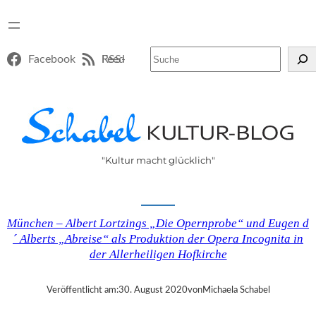
Suchen
Facebook
RSS-Feed
"Kultur macht glücklich"
München – Albert Lortzings „Die Opernprobe“ und Eugen d
´ Alberts „Abreise“ als Produktion der Opera Incognita in
der Allerheiligen Hofkirche
Veröffentlicht am:
30. August 2020
von
Michaela Schabel