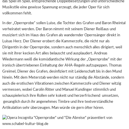
das Spiel im Spiel, entsprechende Doppelbesetzungen und unterschiedliche
Musikstile eine gewisse Spannung erzeugt, die jeder Oper für sich
vollkommen fehlt.
In der „Opernprobe“ sollen Luise, die Tochter des Grafen und Baron Rheintal
verheiratet werden. Der Baron nimmt mit seinem Diener Reißaus und
musiziert sich im Haus des Grafen als wandernder Opernsänger direkt in
Luisas Herz. Der Diener erobert die Kammerzofe, die nicht nur als
Dirigentin in der Opernprobe, sondern auch menschlich alles dirigiert, weil
sie mit ihrer kecken Art alles belauscht und ausplaudert. Andreas
Wiedermann weiß die komödiantische Wirkung der „Opernprobe“ mit der
ironisch übertriebenen Einhaltung der AHA-Regeln aufzupeppen. Thomas
Greimel, Diener des Grafen, desinfiziert mit Leidenschaft bis in den Mund
hinein.
Mit dem Meterstab werden nicht nur ständig die Abstände, sondern
auch die erotischen Vibrationen zwischen Kammerzofe und Diener witzig
vermessen, wobei Carolin Ritter und Manuel Kundinger stimmlich und
schauspielerisch ihre Rollen sehr kokett und herzerfrischend umsetzen,
gesanglich durch ihr angenehmes Timbre und ihre textverständliche
Artikulation sehr überzeugen. Man würde sie gern öfter hören.