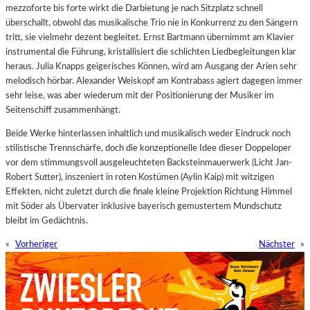
mezzoforte bis forte wirkt die Darbietung je nach Sitzplatz schnell
überschallt, obwohl das musikalische Trio nie in Konkurrenz zu den Sängern
tritt, sie vielmehr dezent begleitet. Ernst Bartmann übernimmt am Klavier
instrumental die Führung, kristallisiert die schlichten Liedbegleitungen klar
heraus. Julia Knapps geigerisches Können, wird am Ausgang der Arien sehr
melodisch hörbar. Alexander Weiskopf am Kontrabass agiert dagegen immer
sehr leise, was aber wiederum mit der Positionierung der Musiker im
Seitenschiff zusammenhängt.
Beide Werke hinterlassen inhaltlich und musikalisch weder Eindruck noch
stilistische Trennschärfe, doch die konzeptionelle Idee dieser Doppeloper
vor dem stimmungsvoll ausgeleuchteten Backsteinmauerwerk (Licht Jan-
Robert Sutter), inszeniert in roten Kostümen (Aylin Kaip) mit witzigen
Effekten, nicht zuletzt durch die finale kleine Projektion Richtung Himmel
mit Söder als Übervater inklusive bayerisch gemustertem Mundschutz
bleibt im Gedächtnis.
«
Vorheriger
Nächster
»