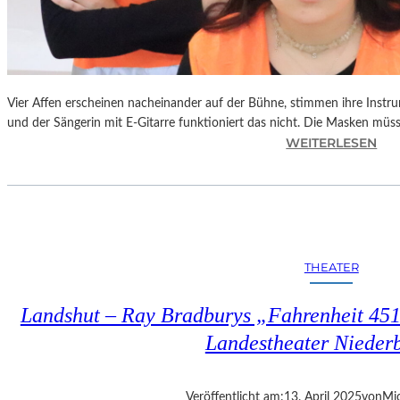
Vier Affen erscheinen nacheinander auf der Bühne, stimmen ihre Instr
und der Sängerin mit E-Gitarre funktioniert das nicht. Die Masken mü
:
WEITERLESEN
L
A
N
D
S
H
THEATER
U
T
Landshut – Ray Bradburys „Fahrenheit 451“
–
T
Landestheater Nieder
H
O
M
Veröffentlicht am:
13. April 2025
von
Mic