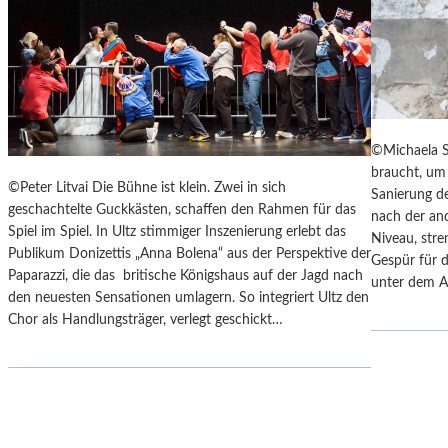
Y
“
S
I
„
N
F
D
A
E
H
N
R
L
©Michaela S
E
A
braucht, um 
N
N
©Peter Litvai Die Bühne ist klein. Zwei in sich
Sanierung de
H
D
geschachtelte Guckkästen, schaffen den Rahmen für das
nach der an
E
S
Spiel im Spiel. In Ultz stimmiger Inszenierung erlebt das
Niveau, stre
I
H
Publikum Donizettis „Anna Bolena“ aus der Perspektive der
Gespür für d
T
U
Paparazzi, die das britische Königshaus auf der Jagd nach
unter dem A
4
T
den neuesten Sensationen umlagern. So integriert Ultz den
5
E
Chor als Handlungsträger, verlegt geschickt…
1
R
“
K
–
A
M
M
I
M
T
E