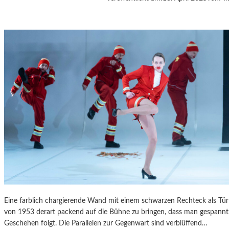
A
S
K
Ö
C
K
S
A
G
I
T
A
T
I
O
N
S
S
Eine farblich chargierende Wand mit einem schwarzen Rechteck als T
T
von 1953 derart packend auf die Bühne zu bringen, dass man gespannt 
Ü
Geschehen folgt. Die Parallelen zur Gegenwart sind verblüffend…