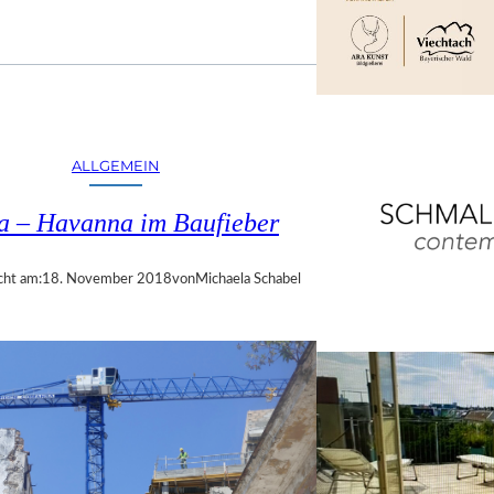
ALLGEMEIN
a – Havanna im Baufieber
cht am:
18. November 2018
von
Michaela Schabel