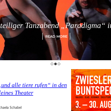
eiliger Tanzabend „Paradigma“ in
READ MORE
nd alle tiere rufen“ in den
eines Theater
haela Schabel