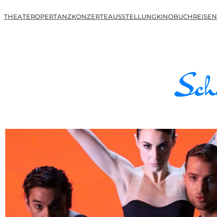
THEATER
OPER
TANZ
KONZERTE
AUSSTELLUNG
KINO
BUCH
REISEN