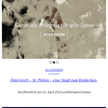
M
Kunst als Erlebnis für alle Sinne
READ MORE
ALLGEMEIN
Österreich – St. Pölten – eine Stadt zum Entdecken
Veröffentlicht am:
16. April 2025
von
Michaela Schabel