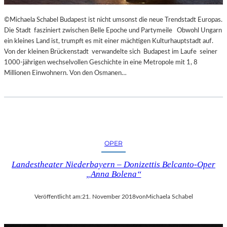
R
T
©Michaela Schabel Budapest ist nicht umsonst die neue Trendstadt Europas.
Z
Die Stadt fasziniert zwischen Belle Epoche und Partymeile Obwohl Ungarn
U
ein kleines Land ist, trumpft es mit einer mächtigen Kulturhauptstadt auf.
R
Von der kleinen Brückenstadt verwandelte sich Budapest im Laufe seiner
E
1000-jährigen wechselvollen Geschichte in eine Metropole mit 1, 8
R
Millionen Einwohnern. Von den Osmanen…
Ö
F
F
N
U
N
G
OPER
D
Landestheater Niederbayern – Donizettis Belcanto-Oper
E
„Anna Bolena“
R
S
A
Veröffentlicht am:
21. November 2018
von
Michaela Schabel
L
Z