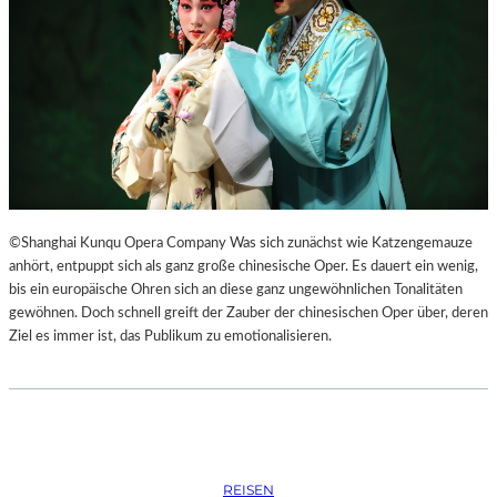
S
O
R
G
S
K
I
S
„
C
H
©Shanghai Kunqu Opera Company Was sich zunächst wie Katzengemauze
O
anhört, entpuppt sich als ganz große chinesische Oper. Es dauert ein wenig,
W
bis ein europäische Ohren sich an diese ganz ungewöhnlichen Tonalitäten
A
gewöhnen. Doch schnell greift der Zauber der chinesischen Oper über, deren
N
Ziel es immer ist, das Publikum zu emotionalisieren.
S
C
H
T
S
C
REISEN
H