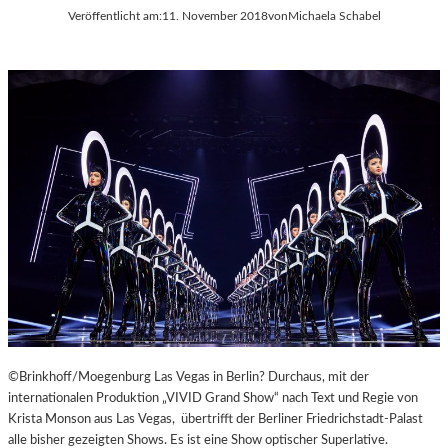
Veröffentlicht am:
11. November 2018
von
Michaela Schabel
©Brinkhoff/Moegenburg Las Vegas in Berlin? Durchaus, mit der
internationalen Produktion „VIVID Grand Show“ nach Text und Regie von
Krista Monson aus Las Vegas, übertrifft der Berliner Friedrichstadt-Palast
alle bisher gezeigten Shows. Es ist eine Show optischer Superlative.