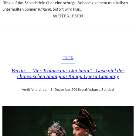
Blick auf das Schlachtfeld über eine schräge Anhöhe zu einem musikalisch
untermalten Sonnenaufgang. Sofort wird klar…
:
WEITERLESEN
S
A
L
Z
B
U
OPER
R
G
Berlin – „Vier Träume aus Linchuan“ Gastspiel der
–
chinesischen Shanghai Kunqu Opera Company
M
O
Veröffentlicht am:
3. Dezember 2018
von
Michaela Schabel
D
E
S
T
M
U
S