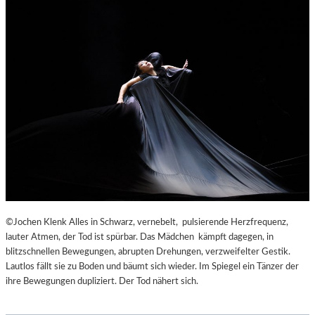
©Jochen Klenk Alles in Schwarz, vernebelt, pulsierende Herzfrequenz,
lauter Atmen, der Tod ist spürbar. Das Mädchen kämpft dagegen, in
blitzschnellen Bewegungen, abrupten Drehungen, verzweifelter Gestik.
Lautlos fällt sie zu Boden und bäumt sich wieder. Im Spiegel ein Tänzer der
ihre Bewegungen dupliziert. Der Tod nähert sich.