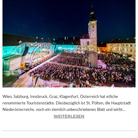
Wien, Salzburg, Innsbruck, Graz, Klagenfurt, Österreich hat etliche
renommierte Touristenstädte. Diesbezüglich ist St. Pölten, die Hauptstadt
Niederösterreichs. noch ein ziemlich unbeschriebenes Blatt und wirbt…
:
WEITERLESEN
Ö
S
T