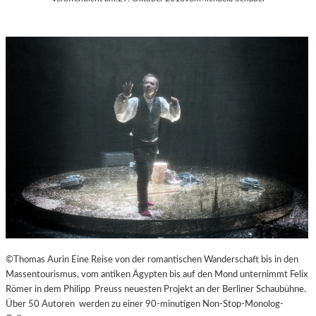
©Thomas Aurin Eine Reise von der romantischen Wanderschaft bis in den
Massentourismus, vom antiken Ägypten bis auf den Mond unternimmt Felix
Römer in dem Philipp Preuss neuesten Projekt an der Berliner Schaubühne.
Über 50 Autoren werden zu einer 90-minutigen Non-Stop-Monolog-