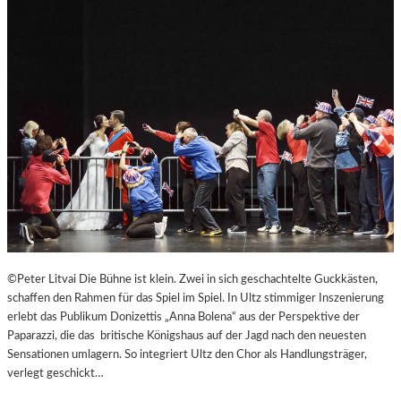
B
U
R
G
E
R
O
S
T
E
R
F
E
S
T
©Peter Litvai Die Bühne ist klein. Zwei in sich geschachtelte Guckkästen,
S
schaffen den Rahmen für das Spiel im Spiel. In Ultz stimmiger Inszenierung
P
erlebt das Publikum Donizettis „Anna Bolena“ aus der Perspektive der
I
Paparazzi, die das britische Königshaus auf der Jagd nach den neuesten
E
Sensationen umlagern. So integriert Ultz den Chor als Handlungsträger,
L
verlegt geschickt…
E