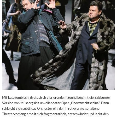
E
S
T
A
D
T
Z
U
M
E
N
T
D
E
C
K
E
N
Mit katakombisch, dystopisch vibrierendem Sound beginnt die Salzburger
Version von Mussorgskis unvollendeter Oper „Chowanschtschina“. Dann
schleicht sich subtil das Orchester ein, der in rot-orange gehaltene
Theatervorhang erhellt sich fragmentarisch, entschwindet und lenkt den