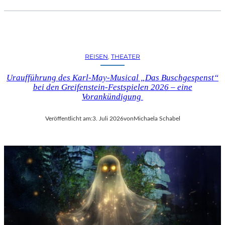
REISEN
, 
THEATER
Uraufführung des Karl-May-Musical „Das Buschgespenst“
bei den Greifenstein-Festspielen 2026 – eine
Vorankündigung
Veröffentlicht am:
3. Juli 2026
von
Michaela Schabel