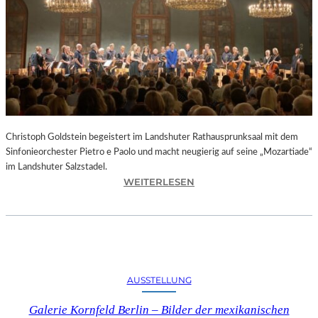
O
D
S
„
F
A
U
S
T
Christoph Goldstein begeistert im Landshuter Rathausprunksaal mit dem
“
Sinfonieorchester Pietro e Paolo und macht neugierig auf seine „Mozartiade“
A
im Landshuter Salzstadel.
N
:
WEITERLESEN
D
C
E
H
R
R
B
I
A
S
Y
T
E
AUSSTELLUNG
O
R
P
I
Galerie Kornfeld Berlin – Bilder der mexikanischen
H
S