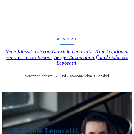
KONZERTE
Neue Klassik-CD von Gabriele Leporatti: Transkriptionen
von Ferruccio Busoni, Sergei Rachmaninoff und Gabriele
Leporatti
Veröffentlicht am:
27. Juni 2026
von
Michaela Schabel