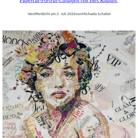
Papercut-Porträt-Collagen von Ines Kouidis
Veröffentlicht am:
2. Juli 2026
von
Michaela Schabel