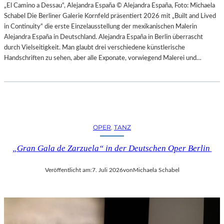
H
„El Camino a Dessau“, Alejandra España © Alejandra España, Foto: Michaela
E
E
Schabel Die Berliner Galerie Kornfeld präsentiert 2026 mit „Built and Lived
N
S
in Continuity“ die erste Einzelausstellung der mexikanischen Malerin
–
T
Alejandra España in Deutschland. Alejandra España in Berlin überrascht
O
E
durch Vielseitigkeit. Man glaubt drei verschiedene künstlerische
P
R
Handschriften zu sehen, aber alle Exponate, vorwiegend Malerei und…
E
P
R
I
N
E
F
T
E
R
S
O
T
OPER
, 
TANZ
E
S
P
P
„Gran Gala de Zarzuela“ in der Deutschen Oper Berlin
A
I
O
E
Veröffentlicht am:
7. Juli 2026
von
Michaela Schabel
L
L
O
E
–
2
L
0
A
2