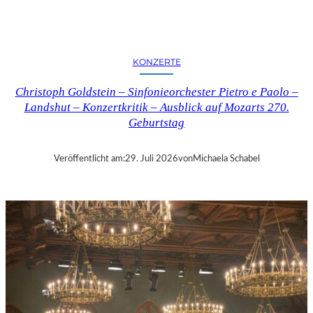
E
R
N
K
KONZERTE
R
I
Christoph Goldstein – Sinfonieorchester Pietro e Paolo –
T
Landshut – Konzertkritik – Ausblick auf Mozarts 270.
I
Geburtstag
K
–
C
Veröffentlicht am:
29. Juli 2026
von
Michaela Schabel
H
A
R
L
E
S
G
O
U
N