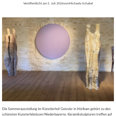
Veröffentlicht am:
1. Juli 2026
von
Michaela Schabel
Die Sommerausstellung im Künstlerhof Geissler in Hörlkam gehört zu den
schönsten Kunsterlebnissen Niederbayerns. Keramikskulpturen treffen auf