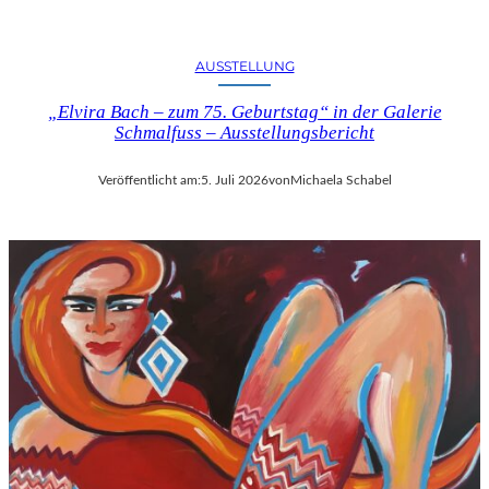
U
S
B
AUSSTELLUNG
L
I
„Elvira Bach – zum 75. Geburtstag“ in der Galerie
Schmalfuss – Ausstellungsbericht
C
K
A
Veröffentlicht am:
5. Juli 2026
von
Michaela Schabel
U
F
M
O
Z
A
R
T
S
2
7
0
.