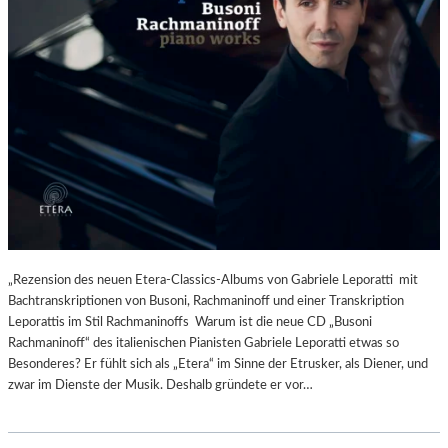
„Rezension des neuen Etera-Classics-Albums von Gabriele Leporatti mit
Bachtranskriptionen von Busoni, Rachmaninoff und einer Transkription
Leporattis im Stil Rachmaninoffs Warum ist die neue CD „Busoni
Rachmaninoff“ des italienischen Pianisten Gabriele Leporatti etwas so
Besonderes? Er fühlt sich als „Etera“ im Sinne der Etrusker, als Diener, und
zwar im Dienste der Musik. Deshalb gründete er vor…