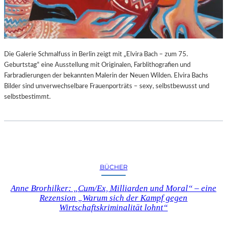
G
E
B
U
R
Die Galerie Schmalfuss in Berlin zeigt mit „Elvira Bach – zum 75.
T
Geburtstag“ eine Ausstellung mit Originalen, Farblithografien und
S
Farbradierungen der bekannten Malerin der Neuen Wilden. Elvira Bachs
T
Bilder sind unverwechselbare Frauenporträts – sexy, selbstbewusst und
A
selbstbestimmt.
G
BÜCHER
Anne Brorhilker: „Cum/Ex, Milliarden und Moral“ – eine
Rezension „Warum sich der Kampf gegen
Wirtschaftskriminalität lohnt“