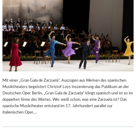
N
6
D
S
H
U
T
–
K
O
N
Z
E
R
Mit einer „Gran Gala de Zarzuela“, Auszügen aus Werken des spanischen
T
Musiktheaters begeistert Christof Loys Inszenierung das Publikum an der
K
Deutschen Oper Berlin. „Gran Gala de Zarzuela“ klingt spanisch und ist es im
R
doppelten Sinne des Wortes. Wer weiß schon, was eine Zarzuela ist? Das
I
spanische Musiktheater entstand im 17. Jahrhundert parallel zur
T
italienischen Oper.…
I
K
–
A