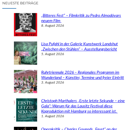
c
NEUESTE BEITRÄGE
h
e
„Bitteres Fest“ – Filmkritik zu Pedro Almodóvars
n
neuem Film
8. August 2026
Lisa Pufahl in der Galerie Kunstwerk Landshut
„Zwischen den Stühlen“ – Ausstellungsbericht
5. August 2026
Ruhrtriennale 2026 – Regionales Programm im
Wunderland – Künstler, Termine und freier Eintritt
3. August 2026
Christoph Marthalers „Erste letzte Sekunde – eine
Gala“: Warum für das Lausitz Festival diese
Koproduktion mit Hamburg so interessant ist.
1. August 2026
Opernkritik – Charles Gounods „Faust“ an der