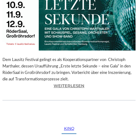
E
G
I
O
N
A
L
E
S
P
Dem Lausitz Festival gelingt es als Kooperationspartner von Christoph
R
Marthaler, dessen Uraufführung „Erste letzte Sekunde – eine Gala“ in den
O
RöderSaal in Großröhrsdorf zu bringen. Vorbericht über eine Inszenierung,
G
die auf Transformationsprozesse zielt.
R
:
WEITERLESEN
A
C
M
H
M
R
I
I
M
S
W
T
KINO
U
O
N
P