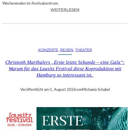
Wochenenden im Festivalzentrum.
:
WEITERLESEN
R
U
H
R
T
R
KONZERTE
, 
REISEN
, 
THEATER
I
E
Christoph Marthalers „Erste letzte Sekunde – eine Gala“:
N
Warum für das Lausitz Festival diese Koproduktion mit
N
Hamburg so interessant ist.
A
L
E
Veröffentlicht am:
1. August 2026
von
Michaela Schabel
2
0
2
6
–
R