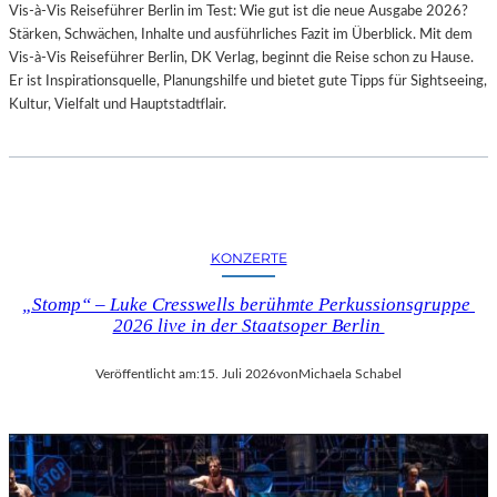
Vis-à-Vis Reiseführer Berlin im Test: Wie gut ist die neue Ausgabe 2026?
I
Stärken, Schwächen, Inhalte und ausführliches Fazit im Überblick. Mit dem
T
Vis-à-Vis Reiseführer Berlin, DK Verlag, beginnt die Reise schon zu Hause.
H
Er ist Inspirationsquelle, Planungshilfe und bietet gute Tipps für Sightseeing,
A
Kultur, Vielfalt und Hauptstadtflair.
M
B
U
R
G
S
O
KONZERTE
I
N
„Stomp“ – Luke Cresswells berühmte Perkussionsgruppe
T
2026 live in der Staatsoper Berlin
E
R
Veröffentlicht am:
15. Juli 2026
von
Michaela Schabel
E
S
S
A
N