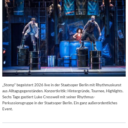
T
I
S
T
.
„Stomp“ begeistert 2026 live in der Staatsoper Berlin mit Rhythmuskunst
aus Alltagsgegenständen. Konzertkritik: Hintergründe, Tournee, Highlights.
Sechs Tage gastiert Luke Cresswell mit seiner Rhythmus-
Perkussionsgruppe in der Staatsoper Berlin. Ein ganz außerordentliches
Event.