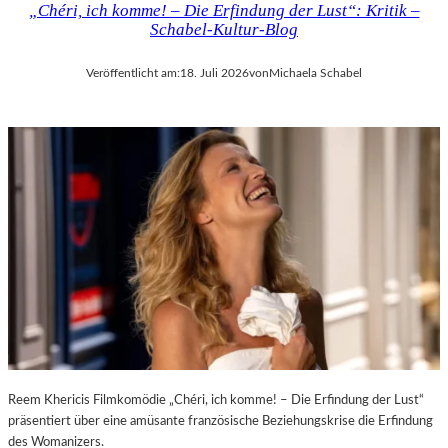
„Chéri, ich komme! – Die Erfindung der Lust“: Kritik –
D
H
Schabel-Kultur-Blog
E
M
R
A
Veröffentlicht am:
18. Juli 2026
von
Michaela Schabel
L
R
A
T
N
H
D
A
–
L
K
E
Ü
R
N
S
S
„
T
E
L
R
E
S
R
T
,
E
T
L
E
E
Reem Khericis Filmkomödie „Chéri, ich komme! – Die Erfindung der Lust“
R
T
präsentiert über eine amüsante französische Beziehungskrise die Erfindung
M
Z
des Womanizers.