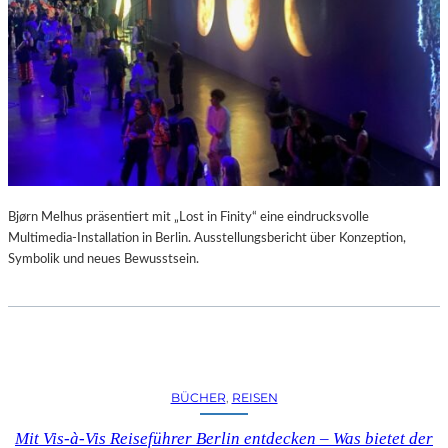
A
R
U
M
F
Ü
R
D
A
S
L
Bjørn Melhus präsentiert mit „Lost in Finity“ eine eindrucksvolle
A
Multimedia-Installation in Berlin. Ausstellungsbericht über Konzeption,
U
Symbolik und neues Bewusstsein.
S
I
T
Z
F
E
BÜCHER
, 
REISEN
S
T
Mit Vis-à-Vis Reiseführer Berlin entdecken – Was bietet der
I