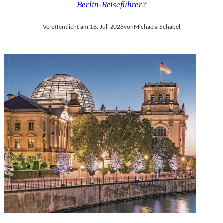
Berlin-Reiseführer?
V
A
Veröffentlicht am:
16. Juli 2026
von
Michaela Schabel
L
D
I
E
S
E
K
O
P
R
O
D
U
K
T
I
O
N
M