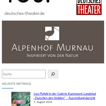
S
u
c
NEUESTE BEITRÄGE
h
e
Lisa Pufahl in der Galerie Kunstwerk Landshut
n
„Zwischen den Stühlen“ – Ausstellungsbericht
5. August 2026