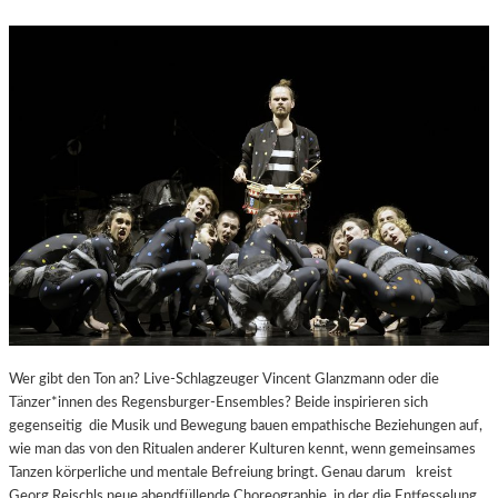
N
E
R
A
T
I
O
N
E
N
V
E
R
Z
A
U
B
Wer gibt den Ton an? Live-Schlagzeuger Vincent Glanzmann oder die
E
Tänzer*innen des Regensburger-Ensembles? Beide inspirieren sich
R
gegenseitig die Musik und Bewegung bauen empathische Beziehungen auf,
T
wie man das von den Ritualen anderer Kulturen kennt, wenn gemeinsames
E
Tanzen körperliche und mentale Befreiung bringt. Genau darum kreist
Georg Reischls neue abendfüllende Choreographie, in der die Entfesselung…