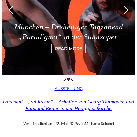
Dreiteiliger Tanzabend
Triest 
a“ in der Staatsoper
READ MORE
AUSSTELLUNG
Landshut – „ad lucem“ – Arbeiten von Georg Thumbach und
Raimund Reiter in der Heiliggeistkirche
Veröffentlicht am:
22. Mai 2025
von
Michaela Schabel