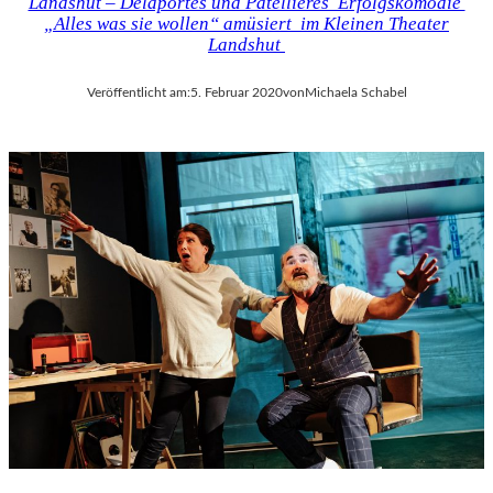
Landshut – Delaportes und Patellières Erfolgskomödie
„Alles was sie wollen“ amüsiert im Kleinen Theater
Landshut
Veröffentlicht am:
5. Februar 2020
von
Michaela Schabel