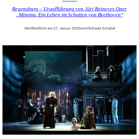
Regensburg – Uraufführung von Jüri Reineves Oper
„Minona. Ein Leben im Schatten von Beethoven“
Veröffentlicht am:
27. Januar 2020
von
Michaela Schabel