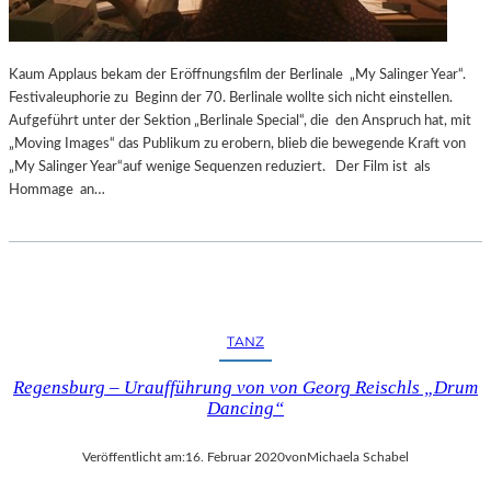
O
I
U
S
R
T
Kaum Applaus bekam der Eröffnungsfilm der Berlinale „My Salinger Year“.
“
K
Festivaleuphorie zu Beginn der 70. Berlinale wollte sich nicht einstellen.
–
I
Aufgeführt unter der Sektion „Berlinale Special“, die den Anspruch hat, mit
E
R
„Moving Images“ das Publikum zu erobern, blieb die bewegende Kraft von
I
C
„My Salinger Year“auf wenige Sequenzen reduziert. Der Film ist als
N
H
Hommage an…
E
E
S
T
I
M
M
E
TANZ
,
D
Regensburg – Uraufführung von von Georg Reischls „Drum
I
Dancing“
E
G
Veröffentlicht am:
16. Februar 2020
von
Michaela Schabel
E