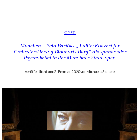
OPER
München – Béla Bartóks „Judith:Konzert für
Orchester/Herzog Blaubarts Burg“ als spannender
Psychokrimi in der Münchner Staatsoper
Veröffentlicht am:
2. Februar 2020
von
Michaela Schabel