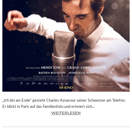
N
G
E
O
R
G
T
H
U
M
B
A
C
H
U
N
„Ich bin am Ende“ gesteht Charles Aznavour seiner Schwester am Telefon.
D
Er blickt in Paris auf das Familienfoto und erinnert sich…
R
:
WEITERLESEN
A
M
I
E
M
H