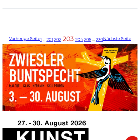
203
Vorherige Seite
Nächste Seite
1
…
201
202
204
205
…
230