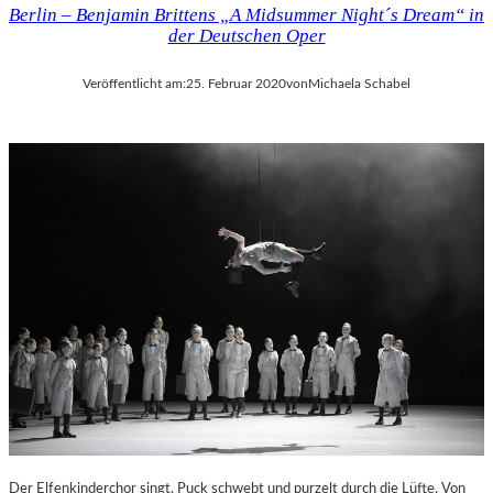
Berlin – Benjamin Brittens „A Midsummer Night´s Dream“ in
der Deutschen Oper
Veröffentlicht am:
25. Februar 2020
von
Michaela Schabel
Der Elfenkinderchor singt, Puck schwebt und purzelt durch die Lüfte. Von