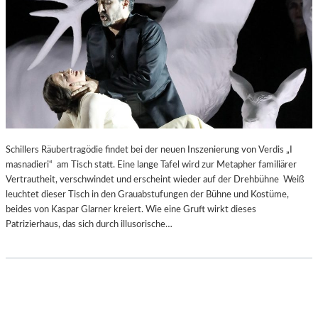
-
H
O
T
E
L
„
A
L
P
Schillers Räubertragödie findet bei der neuen Inszenierung von Verdis „I
E
masnadieri“ am Tisch statt. Eine lange Tafel wird zur Metapher familiärer
N
Vertrautheit, verschwindet und erscheint wieder auf der Drehbühne Weiß
H
leuchtet dieser Tisch in den Grauabstufungen der Bühne und Kostüme,
O
beides von Kaspar Glarner kreiert. Wie eine Gruft wirkt dieses
F
Patrizierhaus, das sich durch illusorische…
“
–
E
I
N
O
R