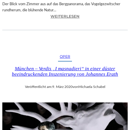
Y
Der Blick vom Zimmer aus auf das Bergpanorama, das Vogelgezwitscher
E
rundherum, die blühende Natur…
R
:
WEITERLESEN
D
M
O
U
R
R
F
N
E
A
N
U
OPER
–
D
München – Verdis „I masnadieri“ in einer düster
A
beeindruckenden Inszenierung von Johannes Erath
S
5
Veröffentlicht am:
9. März 2020
von
Michaela Schabel
-
S
T
E
R
N
E