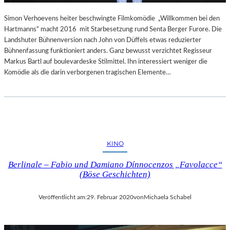
I
M
Simon Verhoevens heiter beschwingte Filmkomödie „Willkommen bei den
F
Hartmanns“ macht 2016 mit Starbesetzung rund Senta Berger Furore. Die
Ü
Landshuter Bühnenversion nach John von Düffels etwas reduzierter
H
Bühnenfassung funktioniert anders. Ganz bewusst verzichtet Regisseur
L
Markus Bartl auf boulevardeske Stilmittel. Ihn interessiert weniger die
T
Komödie als die darin verborgenen tragischen Elemente…
KINO
Berlinale – Fabio und Damiano Dínnocenzos „Favolacce“
(Böse Geschichten)
Veröffentlicht am:
29. Februar 2020
von
Michaela Schabel