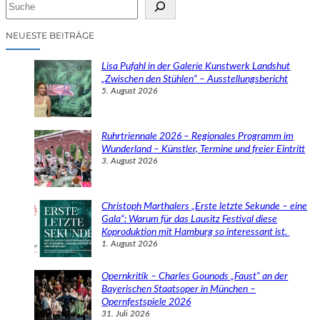
S
u
c
NEUESTE BEITRÄGE
h
e
Lisa Pufahl in der Galerie Kunstwerk Landshut
n
„Zwischen den Stühlen“ – Ausstellungsbericht
5. August 2026
Ruhrtriennale 2026 – Regionales Programm im
Wunderland – Künstler, Termine und freier Eintritt
3. August 2026
Christoph Marthalers „Erste letzte Sekunde – eine
Gala“: Warum für das Lausitz Festival diese
Koproduktion mit Hamburg so interessant ist.
1. August 2026
Opernkritik – Charles Gounods „Faust“ an der
Bayerischen Staatsoper in München –
Opernfestspiele 2026
31. Juli 2026