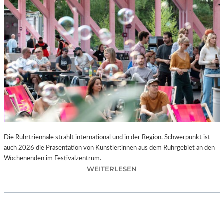
I
E
K
U
N
S
T
W
E
R
K
L
A
N
Die Ruhrtriennale strahlt international und in der Region. Schwerpunkt ist
D
auch 2026 die Präsentation von Künstler:innen aus dem Ruhrgebiet an den
S
Wochenenden im Festivalzentrum.
H
:
WEITERLESEN
U
R
T
U
„
H
Z
R
W
T