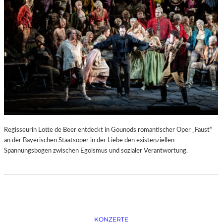
D
–
K
Ü
N
S
T
L
E
R
,
T
E
Regisseurin Lotte de Beer entdeckt in Gounods romantischer Oper „Faust“
R
an der Bayerischen Staatsoper in der Liebe den existenziellen
M
Spannungsbogen zwischen Egoismus und sozialer Verantwortung.
I
N
E
U
N
D
F
KONZERTE