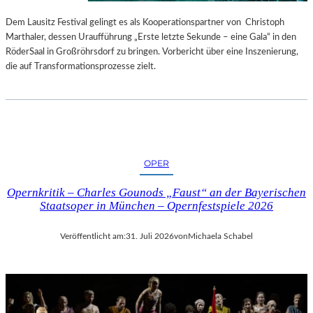
S
E
T
S
Dem Lausitz Festival gelingt es als Kooperationspartner von Christoph
E
P
Marthaler, dessen Uraufführung „Erste letzte Sekunde – eine Gala“ in den
L
R
RöderSaal in Großröhrsdorf zu bringen. Vorbericht über eine Inszenierung,
L
O
die auf Transformationsprozesse zielt.
U
G
N
R
G
A
S
M
B
M
E
I
OPER
R
M
I
W
Opernkritik – Charles Gounods „Faust“ an der Bayerischen
C
U
Staatsoper in München – Opernfestspiele 2026
H
N
T
D
Veröffentlicht am:
31. Juli 2026
von
Michaela Schabel
E
R
L
A
N