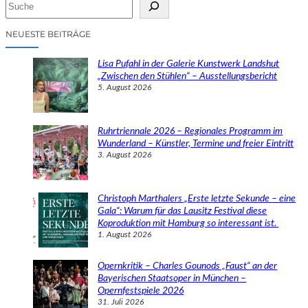
S
u
c
NEUESTE BEITRÄGE
h
e
Lisa Pufahl in der Galerie Kunstwerk Landshut
n
„Zwischen den Stühlen“ – Ausstellungsbericht
5. August 2026
Ruhrtriennale 2026 – Regionales Programm im
Wunderland – Künstler, Termine und freier Eintritt
3. August 2026
Christoph Marthalers „Erste letzte Sekunde – eine
Gala“: Warum für das Lausitz Festival diese
Koproduktion mit Hamburg so interessant ist.
1. August 2026
Opernkritik – Charles Gounods „Faust“ an der
Bayerischen Staatsoper in München –
Opernfestspiele 2026
31. Juli 2026