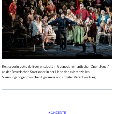
D
–
K
Ü
N
S
T
L
E
R
,
T
E
Regisseurin Lotte de Beer entdeckt in Gounods romantischer Oper „Faust“
R
an der Bayerischen Staatsoper in der Liebe den existenziellen
M
Spannungsbogen zwischen Egoismus und sozialer Verantwortung.
I
N
E
U
N
D
F
KONZERTE