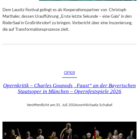
S
E
T
S
Dem Lausitz Festival gelingt es als Kooperationspartner von Christoph
E
P
Marthaler, dessen Uraufführung „Erste letzte Sekunde – eine Gala“ in den
L
R
RöderSaal in Großröhrsdorf zu bringen. Vorbericht über eine Inszenierung,
L
O
die auf Transformationsprozesse zielt.
U
G
N
R
G
A
S
M
B
M
E
I
OPER
R
M
I
W
Opernkritik – Charles Gounods „Faust“ an der Bayerischen
C
U
Staatsoper in München – Opernfestspiele 2026
H
N
T
D
Veröffentlicht am:
31. Juli 2026
von
Michaela Schabel
E
R
L
A
N