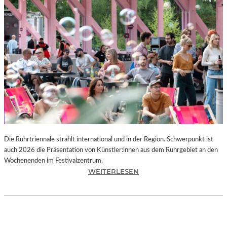
I
E
K
U
N
S
T
W
E
R
K
L
A
N
Die Ruhrtriennale strahlt international und in der Region. Schwerpunkt ist
D
auch 2026 die Präsentation von Künstler:innen aus dem Ruhrgebiet an den
S
Wochenenden im Festivalzentrum.
H
:
WEITERLESEN
U
R
T
U
„
H
Z
R
W
T