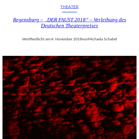
THEATER
Regensburg – „DER FAUST 2018“ – Verleihung des
Deutschen Theaterpreises
Veröffentlicht am:
4. November 2018
von
Michaela Schabel