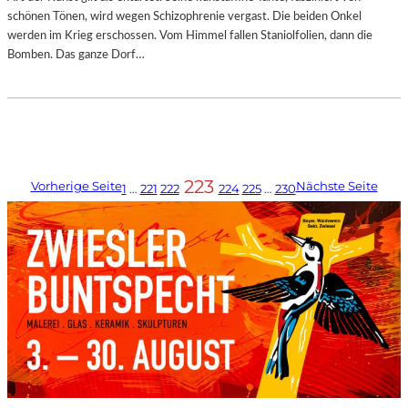
schönen Tönen, wird wegen Schizophrenie vergast. Die beiden Onkel
werden im Krieg erschossen. Vom Himmel fallen Staniolfolien, dann die
Bomben. Das ganze Dorf…
223
Vorherige Seite
Nächste Seite
1
…
221
222
224
225
…
230