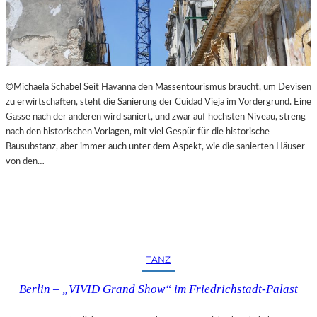
I
E
M
S
L
T
A
H
N
E
D
A
©Michaela Schabel Seit Havanna den Massentourismus braucht, um Devisen
E
T
zu erwirtschaften, steht die Sanierung der Cuidad Vieja im Vordergrund. Eine
S
E
Gasse nach der anderen wird saniert, und zwar auf höchsten Niveau, streng
T
R
nach den historischen Vorlagen, mit viel Gespür für die historische
H
Bausubstanz, aber immer auch unter dem Aspekt, wie die sanierten Häuser
E
von den…
A
T
E
R
N
I
E
TANZ
D
E
Berlin – „VIVID Grand Show“ im Friedrichstadt-Palast
R
B