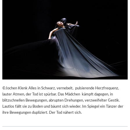
©Jochen Klenk Alles in Schwarz, vernebelt, pulsierende Herzfrequenz,
lauter Atmen, der Tod ist spürbar. Das Mädchen kämpft dagegen, in
blitzschnellen Bewegungen, abrupten Drehungen, verzweifelter Gestik.
Lautlos fällt sie zu Boden und bäumt sich wieder. Im Spiegel ein Tänzer der
ihre Bewegungen dupliziert. Der Tod nähert sich.