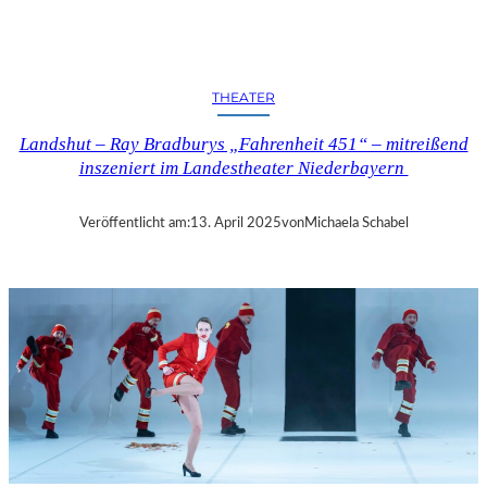
N
D
S
H
THEATER
U
T
Landshut – Ray Bradburys „Fahrenheit 451“ – mitreißend
–
inszeniert im Landestheater Niederbayern
T
H
O
Veröffentlicht am:
13. April 2025
von
Michaela Schabel
M
A
S
K
Ö
C
K
S
A
G
I