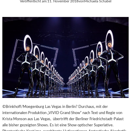
Veröffentlicht am:
11. November 2018
von
Michaela Schabel
A
Y
E
R
N
©Brinkhoff/Moegenburg Las Vegas in Berlin? Durchaus, mit der
internationalen Produktion „VIVID Grand Show“ nach Text und Regie von
Krista Monson aus Las Vegas, übertrifft der Berliner Friedrichstadt-Palast
alle bisher gezeigten Shows. Es ist eine Show optischer Superlative.