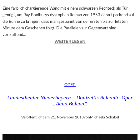
T
A
Eine farblich chargierende Wand mit einem schwarzen Rechteck als Tür
T
genügt, um Ray Bradburys dystophen Roman von 1953 derart packend auf
I
die Bühne zu bringen, dass man gespannt von der ersten bis zur letzten
O
Minute dem Geschehen folgt. Die Parallelen zur Gegenwart sind
N
verblüffend…
:
S
WEITERLESEN
L
S
A
T
N
Ü
D
C
S
K
H
„
OPER
U
U
T
N
Landestheater Niederbayern – Donizettis Belcanto-Oper
–
D
„Anna Bolena“
R
A
A
L
Veröffentlicht am:
21. November 2018
von
Michaela Schabel
Y
L
B
E
R
T
A
I