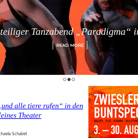
eiliger Tanzabend „Paradigma“ in
READ MORE
nd alle tiere rufen“ in den
eines Theater
haela Schabel