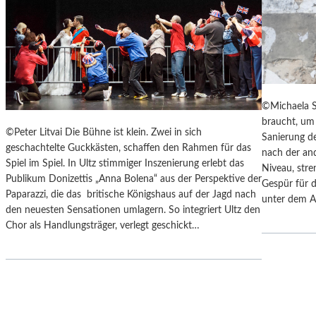
Y
“
S
I
„
N
F
D
A
E
H
N
R
L
©Michaela S
E
A
braucht, um 
N
N
©Peter Litvai Die Bühne ist klein. Zwei in sich
Sanierung de
H
D
geschachtelte Guckkästen, schaffen den Rahmen für das
nach der an
E
S
Spiel im Spiel. In Ultz stimmiger Inszenierung erlebt das
Niveau, stre
I
H
Publikum Donizettis „Anna Bolena“ aus der Perspektive der
Gespür für d
T
U
Paparazzi, die das britische Königshaus auf der Jagd nach
unter dem A
4
T
den neuesten Sensationen umlagern. So integriert Ultz den
5
E
Chor als Handlungsträger, verlegt geschickt…
1
R
“
K
–
A
M
M
I
M
T
E