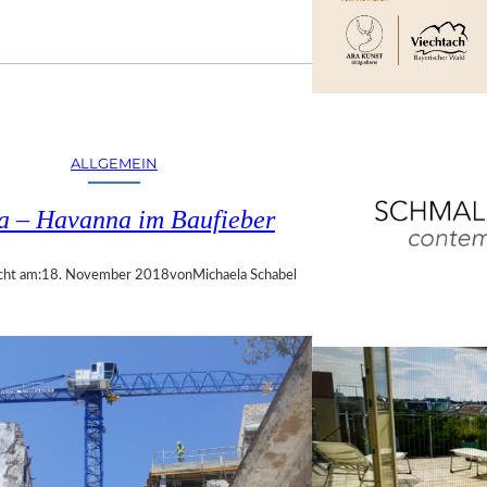
ALLGEMEIN
a – Havanna im Baufieber
cht am:
18. November 2018
von
Michaela Schabel