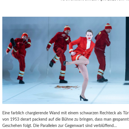
A
S
K
Ö
C
K
S
A
G
I
T
A
T
I
O
N
S
S
Eine farblich chargierende Wand mit einem schwarzen Rechteck als T
T
von 1953 derart packend auf die Bühne zu bringen, dass man gespannt 
Ü
Geschehen folgt. Die Parallelen zur Gegenwart sind verblüffend…