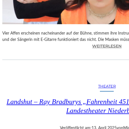
Vier Affen erscheinen nacheinander auf der Bühne, stimmen ihre Instr
und der Sängerin mit E-Gitarre funktioniert das nicht. Die Masken mü
:
WEITERLESEN
L
A
N
D
S
H
THEATER
U
T
Landshut – Ray Bradburys „Fahrenheit 451“
–
T
Landestheater Nieder
H
O
M
Veröffentlicht am:
13. April 2025
von
Mic