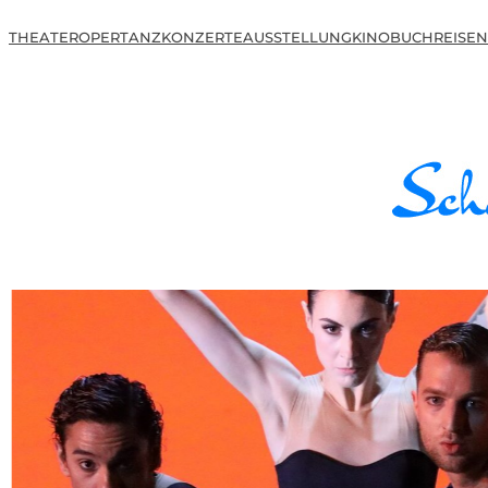
THEATER
OPER
TANZ
KONZERTE
AUSSTELLUNG
KINO
BUCH
REISEN