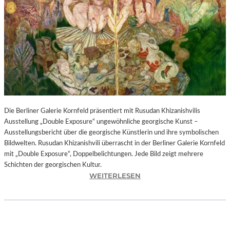
I
N
F
O
N
I
E
O
R
C
H
Die Berliner Galerie Kornfeld präsentiert mit Rusudan Khizanishvilis
E
Ausstellung „Double Exposure“ ungewöhnliche georgische Kunst –
S
Ausstellungsbericht über die georgische Künstlerin und ihre symbolischen
T
Bildwelten. Rusudan Khizanishvili überrascht in der Berliner Galerie Kornfeld
E
mit „Double Exposure“, Doppelbelichtungen. Jede Bild zeigt mehrere
R
Schichten der georgischen Kultur.
P
:
WEITERLESEN
I
R
E
U
T
S
R
U
O
D