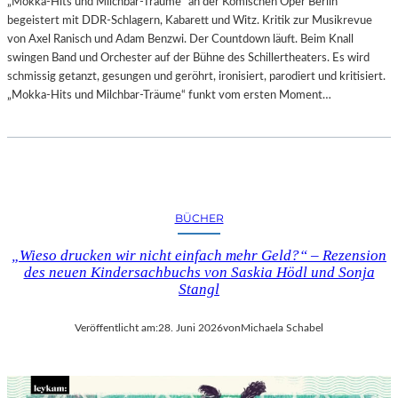
„Mokka-Hits und Milchbar-Träume“ an der Komischen Oper Berlin
begeistert mit DDR-Schlagern, Kabarett und Witz. Kritik zur Musikrevue
von Axel Ranisch und Adam Benzwi. Der Countdown läuft. Beim Knall
swingen Band und Orchester auf der Bühne des Schillertheaters. Es wird
schmissig getanzt, gesungen und geröhrt, ironisiert, parodiert und kritisiert.
„Mokka-Hits und Milchbar-Träume“ funkt vom ersten Moment…
BÜCHER
„Wieso drucken wir nicht einfach mehr Geld?“ – Rezension
des neuen Kindersachbuchs von Saskia Hödl und Sonja
Stangl
Veröffentlicht am:
28. Juni 2026
von
Michaela Schabel