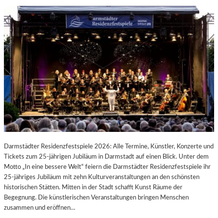
Darmstädter Residenzfestspiele 2026: Alle Termine, Künstler, Konzerte und
Tickets zum 25-jährigen Jubiläum in Darmstadt auf einen Blick. Unter dem
Motto „In eine bessere Welt“ feiern die Darmstädter Residenzfestspiele ihr
25-jähriges Jubiläum mit zehn Kulturveranstaltungen an den schönsten
historischen Stätten. Mitten in der Stadt schafft Kunst Räume der
Begegnung. Die künstlerischen Veranstaltungen bringen Menschen
zusammen und eröffnen…