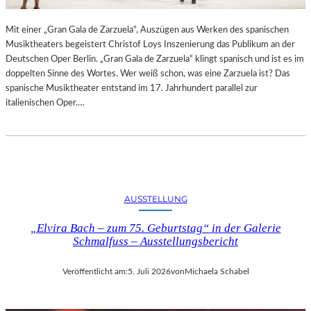
R
L
T
I
Mit einer „Gran Gala de Zarzuela“, Auszügen aus Werken des spanischen
K
N
Musiktheaters begeistert Christof Loys Inszenierung das Publikum an der
R
–
Deutschen Oper Berlin. „Gran Gala de Zarzuela“ klingt spanisch und ist es im
I
A
doppelten Sinne des Wortes. Wer weiß schon, was eine Zarzuela ist? Das
T
U
spanische Musiktheater entstand im 17. Jahrhundert parallel zur
I
S
italienischen Oper.…
K
S
–
T
A
E
U
L
S
L
B
U
L
N
AUSSTELLUNG
I
G
C
„Elvira Bach – zum 75. Geburtstag“ in der Galerie
„
K
Schmalfuss – Ausstellungsbericht
D
A
O
U
U
Veröffentlicht am:
5. Juli 2026
von
Michaela Schabel
F
B
M
L