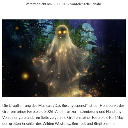
E
Veröffentlicht am:
3. Juli 2026
von
Michaela Schabel
L
-
K
U
L
T
U
R
-
B
L
O
G
Die Uraufführung des Musicals „Das Buschgespenst“ ist der Höhepunkt der
Greifensteiner Festspiele 2026. Alle Infos zur Inszenierung und Handlung.
Von einer ganz anderen Seite zeigen die Greifensteiner Festspiele Karl May,
den großen Erzähler des Wilden Westens,. Ben Todt und Birgit Simmler