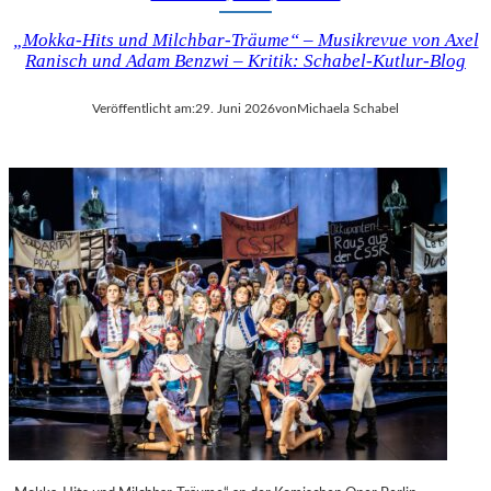
„Mokka-Hits und Milchbar-Träume“ – Musikrevue von Axel
Ranisch und Adam Benzwi – Kritik: Schabel-Kutlur-Blog
Veröffentlicht am:
29. Juni 2026
von
Michaela Schabel