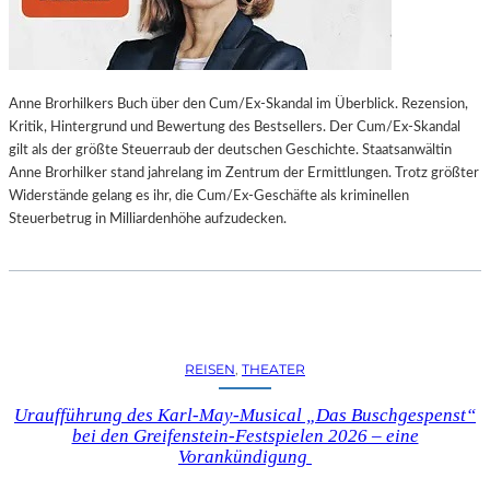
L
L
U
N
Anne Brorhilkers Buch über den Cum/Ex-Skandal im Überblick. Rezension,
G
Kritik, Hintergrund und Bewertung des Bestsellers. Der Cum/Ex-Skandal
S
gilt als der größte Steuerraub der deutschen Geschichte. Staatsanwältin
B
Anne Brorhilker stand jahrelang im Zentrum der Ermittlungen. Trotz größter
E
Widerstände gelang es ihr, die Cum/Ex-Geschäfte als kriminellen
R
Steuerbetrug in Milliardenhöhe aufzudecken.
I
C
H
T
V
O
N
REISEN
, 
THEATER
S
C
Uraufführung des Karl-May-Musical „Das Buschgespenst“
H
bei den Greifenstein-Festspielen 2026 – eine
A
Vorankündigung
B