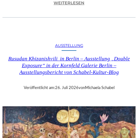
:
WEITERLESEN
C
H
R
I
S
T
AUSSTELLUNG
O
P
Rusudan Khizanishvili in Berlin – Ausstellung „Double
H
Exposure“ in der Kornfeld Galerie Berlin –
G
Ausstellungsbericht von Schabel-Kultur-Blog
O
L
D
Veröffentlicht am:
26. Juli 2026
von
Michaela Schabel
S
T
E
I
N
–
S