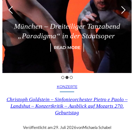
 – Dreiteiliger Tanzabend
Trie
igma“ in der Staatsoper
READ MORE
KONZERTE
Christoph Goldstein – Sinfonieorchester Pietro e Paolo –
Landshut – Konzertkritik – Ausblick auf Mozarts 270.
Geburtstag
Veröffentlicht am:
29. Juli 2026
von
Michaela Schabel