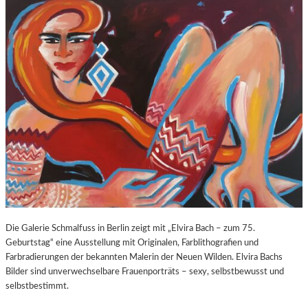
O
E
Z
E
A
X
R
P
T
O
S
S
2
U
7
R
0
E
.
“
G
I
E
N
B
D
U
E
R
R
T
K
Die Galerie Schmalfuss in Berlin zeigt mit „Elvira Bach – zum 75.
S
O
Geburtstag“ eine Ausstellung mit Originalen, Farblithografien und
T
R
Farbradierungen der bekannten Malerin der Neuen Wilden. Elvira Bachs
A
N
Bilder sind unverwechselbare Frauenporträts – sexy, selbstbewusst und
G
F
selbstbestimmt.
E
L