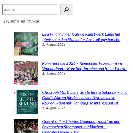
S
u
c
NEUESTE BEITRÄGE
h
e
Lisa Pufahl in der Galerie Kunstwerk Landshut
n
„Zwischen den Stühlen“ – Ausstellungsbericht
5. August 2026
Ruhrtriennale 2026 – Regionales Programm im
Wunderland – Künstler, Termine und freier Eintritt
3. August 2026
Christoph Marthalers „Erste letzte Sekunde – eine
Gala“: Warum für das Lausitz Festival diese
Koproduktion mit Hamburg so interessant ist.
1. August 2026
Opernkritik – Charles Gounods „Faust“ an der
Bayerischen Staatsoper in München –
Opernfestspiele 2026