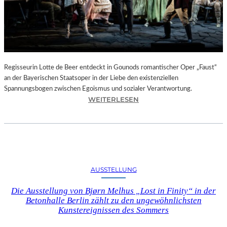
T
E
L
E
T
Z
T
Regisseurin Lotte de Beer entdeckt in Gounods romantischer Oper „Faust“
E
an der Bayerischen Staatsoper in der Liebe den existenziellen
S
Spannungsbogen zwischen Egoismus und sozialer Verantwortung.
E
:
WEITERLESEN
K
O
U
P
N
E
D
R
E
N
–
K
AUSSTELLUNG
E
R
I
I
Die Ausstellung von Bjørn Melhus „Lost in Finity“ in der
N
T
Betonhalle Berlin zählt zu den ungewöhnlichsten
E
I
Kunstereignissen des Sommers
G
K
A
–