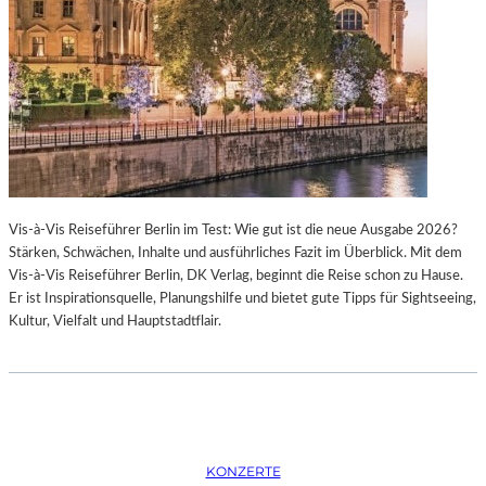
K
S
T
O
I
P
O
E
N
R
M
I
I
N
T
M
H
Ü
A
N
Vis-à-Vis Reiseführer Berlin im Test: Wie gut ist die neue Ausgabe 2026?
M
C
Stärken, Schwächen, Inhalte und ausführliches Fazit im Überblick. Mit dem
B
H
Vis-à-Vis Reiseführer Berlin, DK Verlag, beginnt die Reise schon zu Hause.
U
E
Er ist Inspirationsquelle, Planungshilfe und bietet gute Tipps für Sightseeing,
R
N
Kultur, Vielfalt und Hauptstadtflair.
G
–
S
O
O
P
I
E
N
R
T
N
E
F
KONZERTE
R
E