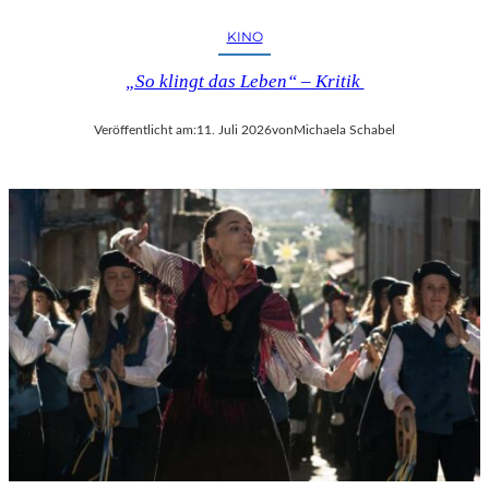
KINO
„So klingt das Leben“ – Kritik
Veröffentlicht am:
11. Juli 2026
von
Michaela Schabel