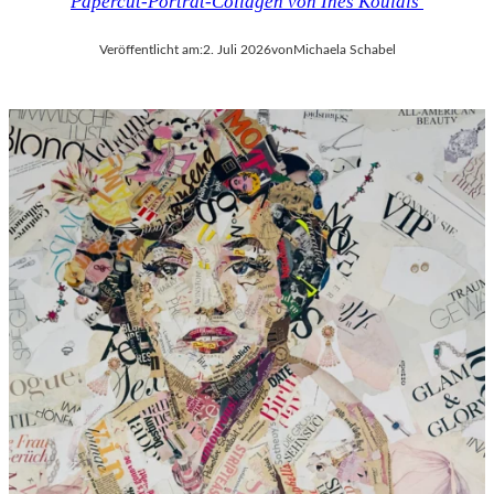
Papercut-Porträt-Collagen von Ines Kouidis
Veröffentlicht am:
2. Juli 2026
von
Michaela Schabel