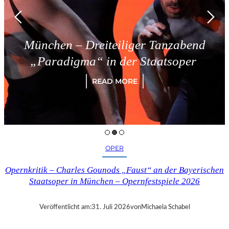
reiteiliger Tanzabend
Triest –
a“ in der Staatsoper
READ MORE
OPER
Opernkritik – Charles Gounods „Faust“ an der Bayerischen
Staatsoper in München – Opernfestspiele 2026
Veröffentlicht am:
31. Juli 2026
von
Michaela Schabel