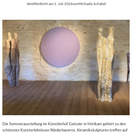
Veröffentlicht am:
1. Juli 2026
von
Michaela Schabel
Die Sommerausstellung im Künstlerhof Geissler in Hörlkam gehört zu den
schönsten Kunsterlebnissen Niederbayerns. Keramikskulpturen treffen auf