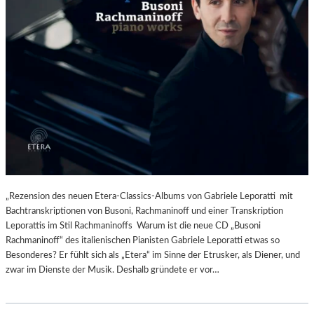
„Rezension des neuen Etera-Classics-Albums von Gabriele Leporatti mit
Bachtranskriptionen von Busoni, Rachmaninoff und einer Transkription
Leporattis im Stil Rachmaninoffs Warum ist die neue CD „Busoni
Rachmaninoff“ des italienischen Pianisten Gabriele Leporatti etwas so
Besonderes? Er fühlt sich als „Etera“ im Sinne der Etrusker, als Diener, und
zwar im Dienste der Musik. Deshalb gründete er vor…