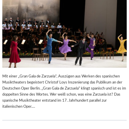
N
6
D
S
H
U
T
–
K
O
N
Z
E
R
Mit einer „Gran Gala de Zarzuela“, Auszügen aus Werken des spanischen
T
Musiktheaters begeistert Christof Loys Inszenierung das Publikum an der
K
Deutschen Oper Berlin. „Gran Gala de Zarzuela“ klingt spanisch und ist es im
R
doppelten Sinne des Wortes. Wer weiß schon, was eine Zarzuela ist? Das
I
spanische Musiktheater entstand im 17. Jahrhundert parallel zur
T
italienischen Oper.…
I
K
–
A