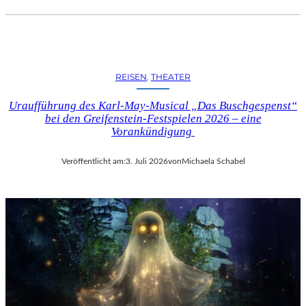
REISEN
, 
THEATER
Uraufführung des Karl-May-Musical „Das Buschgespenst“
bei den Greifenstein-Festspielen 2026 – eine
Vorankündigung
Veröffentlicht am:
3. Juli 2026
von
Michaela Schabel