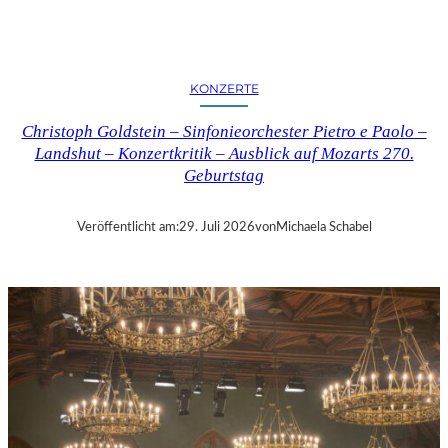
E
R
N
K
KONZERTE
R
I
Christoph Goldstein – Sinfonieorchester Pietro e Paolo –
T
Landshut – Konzertkritik – Ausblick auf Mozarts 270.
I
Geburtstag
K
–
C
Veröffentlicht am:
29. Juli 2026
von
Michaela Schabel
H
A
R
L
E
S
G
O
U
N