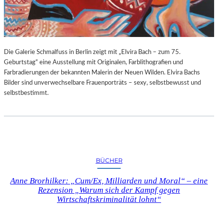
G
E
B
U
R
Die Galerie Schmalfuss in Berlin zeigt mit „Elvira Bach – zum 75.
T
Geburtstag“ eine Ausstellung mit Originalen, Farblithografien und
S
Farbradierungen der bekannten Malerin der Neuen Wilden. Elvira Bachs
T
Bilder sind unverwechselbare Frauenporträts – sexy, selbstbewusst und
A
selbstbestimmt.
G
BÜCHER
Anne Brorhilker: „Cum/Ex, Milliarden und Moral“ – eine
Rezension „Warum sich der Kampf gegen
Wirtschaftskriminalität lohnt“