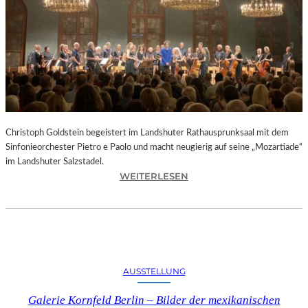
O
D
S
„
F
A
U
S
T
Christoph Goldstein begeistert im Landshuter Rathausprunksaal mit dem
“
Sinfonieorchester Pietro e Paolo und macht neugierig auf seine „Mozartiade“
A
im Landshuter Salzstadel.
N
:
WEITERLESEN
D
C
E
H
R
R
B
I
A
S
Y
T
E
AUSSTELLUNG
O
R
P
I
Galerie Kornfeld Berlin – Bilder der mexikanischen
H
S