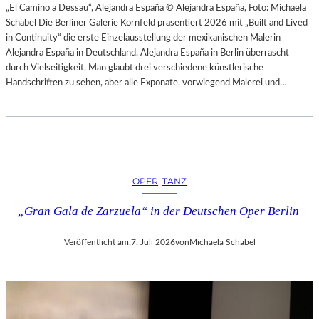
H
„El Camino a Dessau“, Alejandra España © Alejandra España, Foto: Michaela
E
E
Schabel Die Berliner Galerie Kornfeld präsentiert 2026 mit „Built and Lived
N
S
in Continuity“ die erste Einzelausstellung der mexikanischen Malerin
–
T
Alejandra España in Deutschland. Alejandra España in Berlin überrascht
O
E
durch Vielseitigkeit. Man glaubt drei verschiedene künstlerische
P
R
Handschriften zu sehen, aber alle Exponate, vorwiegend Malerei und…
E
P
R
I
N
E
F
T
E
R
S
O
T
OPER
, 
TANZ
E
S
P
P
„Gran Gala de Zarzuela“ in der Deutschen Oper Berlin
A
I
O
E
Veröffentlicht am:
7. Juli 2026
von
Michaela Schabel
L
L
O
E
–
2
L
0
A
2