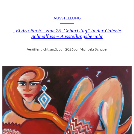
U
S
B
AUSSTELLUNG
L
I
„Elvira Bach – zum 75. Geburtstag“ in der Galerie
Schmalfuss – Ausstellungsbericht
C
K
A
Veröffentlicht am:
5. Juli 2026
von
Michaela Schabel
U
F
M
O
Z
A
R
T
S
2
7
0
.