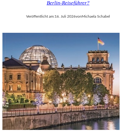
Berlin-Reiseführer?
V
A
Veröffentlicht am:
16. Juli 2026
von
Michaela Schabel
L
D
I
E
S
E
K
O
P
R
O
D
U
K
T
I
O
N
M