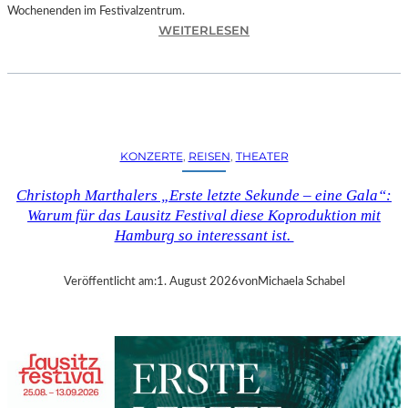
Wochenenden im Festivalzentrum.
:
WEITERLESEN
R
U
H
R
T
R
KONZERTE
, 
REISEN
, 
THEATER
I
E
Christoph Marthalers „Erste letzte Sekunde – eine Gala“:
N
Warum für das Lausitz Festival diese Koproduktion mit
N
Hamburg so interessant ist.
A
L
E
Veröffentlicht am:
1. August 2026
von
Michaela Schabel
2
0
2
6
–
R