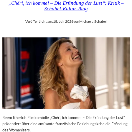
„Chéri, ich komme! – Die Erfindung der Lust“: Kritik –
D
H
Schabel-Kultur-Blog
E
M
R
A
Veröffentlicht am:
18. Juli 2026
von
Michaela Schabel
L
R
A
T
N
H
D
A
–
L
K
E
Ü
R
N
S
S
„
T
E
L
R
E
S
R
T
,
E
T
L
E
E
Reem Khericis Filmkomödie „Chéri, ich komme! – Die Erfindung der Lust“
R
T
präsentiert über eine amüsante französische Beziehungskrise die Erfindung
M
Z
des Womanizers.