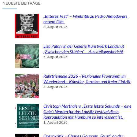
c
NEUESTE BEITRÄGE
h
e
„Bitteres Fest“ – Filmkritik zu Pedro Almodóvars
n
neuem Film
8. August 2026
Lisa Pufahl in der Galerie Kunstwerk Landshut
„Zwischen den Stühlen“ – Ausstellungsbericht
5. August 2026
Ruhrtriennale 2026 – Regionales Programm im
Wunderland – Künstler, Termine und freier Eintritt
3. August 2026
Christoph Marthalers „Erste letzte Sekunde – eine
Gala“: Warum für das Lausitz Festival diese
Koproduktion mit Hamburg so interessant ist.
1. August 2026
Opernkritik – Charles Gounods „Faust“ an der