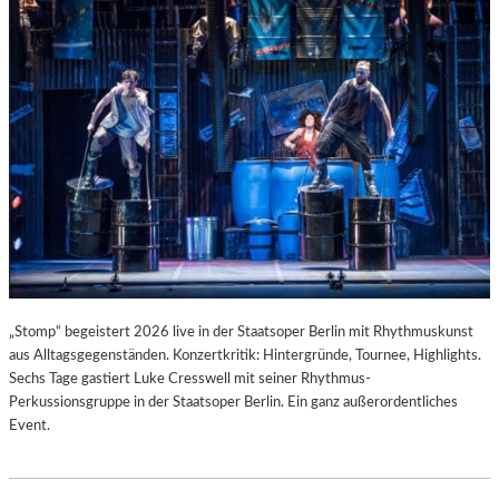
T
I
S
T
.
„Stomp“ begeistert 2026 live in der Staatsoper Berlin mit Rhythmuskunst
aus Alltagsgegenständen. Konzertkritik: Hintergründe, Tournee, Highlights.
Sechs Tage gastiert Luke Cresswell mit seiner Rhythmus-
Perkussionsgruppe in der Staatsoper Berlin. Ein ganz außerordentliches
Event.