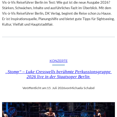
Vis-à-Vis Reiseführer Berlin im Test: Wie gut ist die neue Ausgabe 2026?
I
Stärken, Schwächen, Inhalte und ausführliches Fazit im Überblick. Mit dem
T
Vis-à-Vis Reiseführer Berlin, DK Verlag, beginnt die Reise schon zu Hause.
H
Er ist Inspirationsquelle, Planungshilfe und bietet gute Tipps für Sightseeing,
A
Kultur, Vielfalt und Hauptstadtflair.
M
B
U
R
G
S
O
KONZERTE
I
N
„Stomp“ – Luke Cresswells berühmte Perkussionsgruppe
T
2026 live in der Staatsoper Berlin
E
R
Veröffentlicht am:
15. Juli 2026
von
Michaela Schabel
E
S
S
A
N