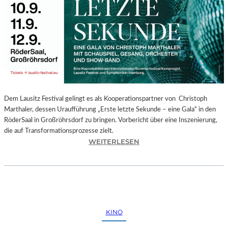
E
G
I
O
N
A
L
E
S
P
Dem Lausitz Festival gelingt es als Kooperationspartner von Christoph
R
Marthaler, dessen Uraufführung „Erste letzte Sekunde – eine Gala“ in den
O
RöderSaal in Großröhrsdorf zu bringen. Vorbericht über eine Inszenierung,
G
die auf Transformationsprozesse zielt.
R
:
WEITERLESEN
A
C
M
H
M
R
I
I
M
S
W
T
KINO
U
O
N
P