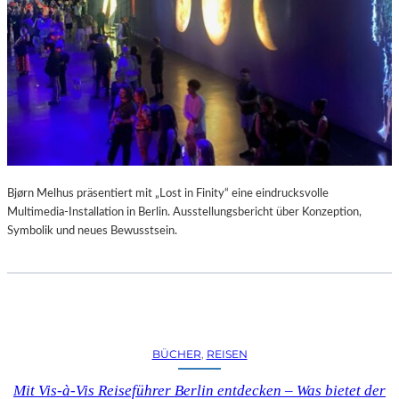
A
R
U
M
F
Ü
R
D
A
S
L
Bjørn Melhus präsentiert mit „Lost in Finity“ eine eindrucksvolle
A
Multimedia-Installation in Berlin. Ausstellungsbericht über Konzeption,
U
Symbolik und neues Bewusstsein.
S
I
T
Z
F
E
BÜCHER
, 
REISEN
S
T
Mit Vis-à-Vis Reiseführer Berlin entdecken – Was bietet der
I