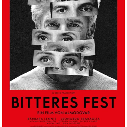
S
L
B
E
R
G
A
L
S
K
Ü
N
S
T
L
E
R
H
A
U
S