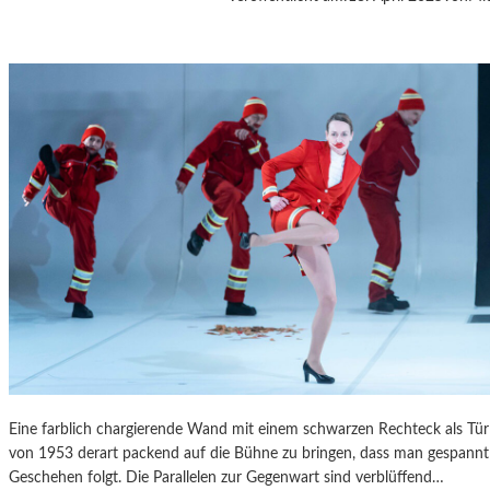
A
S
K
Ö
C
K
S
A
G
I
T
A
T
I
O
N
S
S
Eine farblich chargierende Wand mit einem schwarzen Rechteck als T
T
von 1953 derart packend auf die Bühne zu bringen, dass man gespannt 
Ü
Geschehen folgt. Die Parallelen zur Gegenwart sind verblüffend…