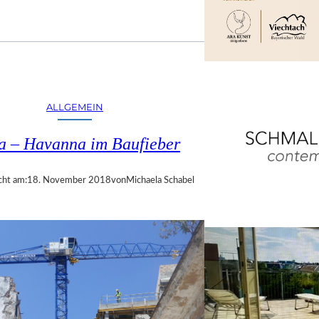
ALLGEMEIN
a – Havanna im Baufieber
cht am:
18. November 2018
von
Michaela Schabel