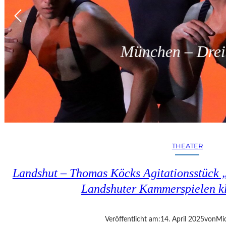
München – Dreit
THEATER
Landshut – Thomas Köcks Agitationsstück „u
Landshuter Kammerspielen kl
Veröffentlicht am:
14. April 2025
von
Mic