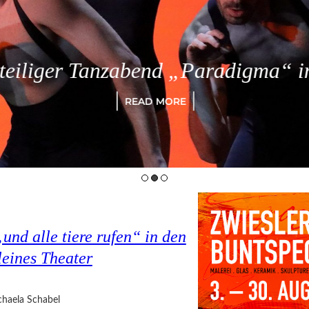
eiliger Tanzabend „Paradigma“ in
READ MORE
nd alle tiere rufen“ in den
eines Theater
haela Schabel