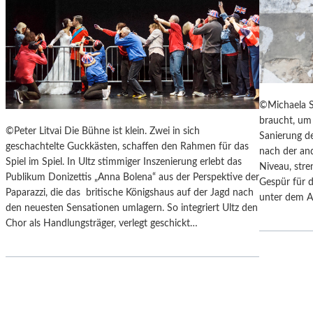
Y
“
S
I
„
N
F
D
A
E
H
N
R
L
©Michaela S
E
A
braucht, um 
N
N
©Peter Litvai Die Bühne ist klein. Zwei in sich
Sanierung de
H
D
geschachtelte Guckkästen, schaffen den Rahmen für das
nach der an
E
S
Spiel im Spiel. In Ultz stimmiger Inszenierung erlebt das
Niveau, stre
I
H
Publikum Donizettis „Anna Bolena“ aus der Perspektive der
Gespür für d
T
U
Paparazzi, die das britische Königshaus auf der Jagd nach
unter dem A
4
T
den neuesten Sensationen umlagern. So integriert Ultz den
5
E
Chor als Handlungsträger, verlegt geschickt…
1
R
“
K
–
A
M
M
I
M
T
E