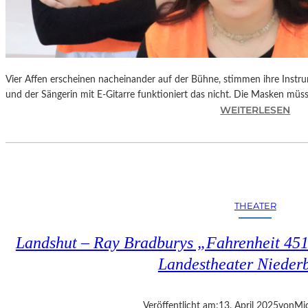
Vier Affen erscheinen nacheinander auf der Bühne, stimmen ihre Instr
und der Sängerin mit E-Gitarre funktioniert das nicht. Die Masken mü
:
WEITERLESEN
L
A
N
D
S
H
THEATER
U
T
Landshut – Ray Bradburys „Fahrenheit 451“
–
T
Landestheater Nieder
H
O
M
Veröffentlicht am:
13. April 2025
von
Mic