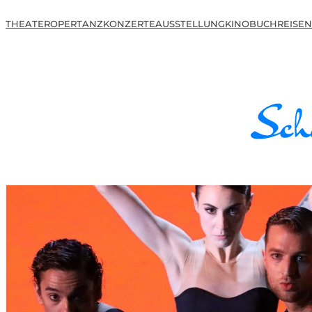
THEATER
OPER
TANZ
KONZERTE
AUSSTELLUNG
KINO
BUCH
REISEN