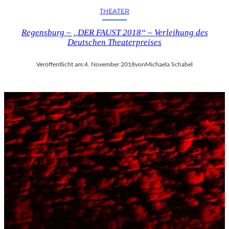
THEATER
Regensburg – „DER FAUST 2018“ – Verleihung des
Deutschen Theaterpreises
Veröffentlicht am:
4. November 2018
von
Michaela Schabel