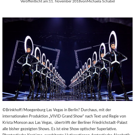
Veröffentlicht am:
11. November 2018
von
Michaela Schabel
A
Y
E
R
N
©Brinkhoff/Moegenburg Las Vegas in Berlin? Durchaus, mit der
internationalen Produktion „VIVID Grand Show“ nach Text und Regie von
Krista Monson aus Las Vegas, übertrifft der Berliner Friedrichstadt-Palast
alle bisher gezeigten Shows. Es ist eine Show optischer Superlative.