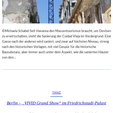
I
E
M
S
L
T
A
H
N
E
D
A
©Michaela Schabel Seit Havanna den Massentourismus braucht, um Devisen
E
T
zu erwirtschaften, steht die Sanierung der Cuidad Vieja im Vordergrund. Eine
S
E
Gasse nach der anderen wird saniert, und zwar auf höchsten Niveau, streng
T
R
nach den historischen Vorlagen, mit viel Gespür für die historische
H
Bausubstanz, aber immer auch unter dem Aspekt, wie die sanierten Häuser
E
von den…
A
T
E
R
N
I
E
TANZ
D
E
Berlin – „VIVID Grand Show“ im Friedrichstadt-Palast
R
B