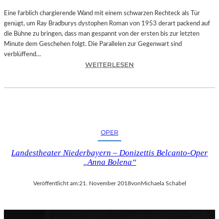
T
A
Eine farblich chargierende Wand mit einem schwarzen Rechteck als Tür
T
genügt, um Ray Bradburys dystophen Roman von 1953 derart packend auf
I
die Bühne zu bringen, dass man gespannt von der ersten bis zur letzten
O
Minute dem Geschehen folgt. Die Parallelen zur Gegenwart sind
N
verblüffend…
:
S
WEITERLESEN
L
S
A
T
N
Ü
D
C
S
K
H
„
OPER
U
U
T
N
Landestheater Niederbayern – Donizettis Belcanto-Oper
–
D
„Anna Bolena“
R
A
A
L
Veröffentlicht am:
21. November 2018
von
Michaela Schabel
Y
L
B
E
R
T
A
I