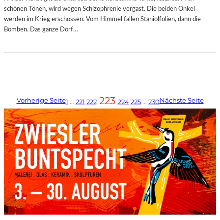
schönen Tönen, wird wegen Schizophrenie vergast. Die beiden Onkel
werden im Krieg erschossen. Vom Himmel fallen Staniolfolien, dann die
Bomben. Das ganze Dorf…
223
Vorherige Seite
Nächste Seite
1
…
221
222
224
225
…
230