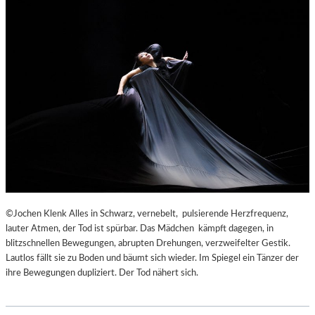
©Jochen Klenk Alles in Schwarz, vernebelt, pulsierende Herzfrequenz,
lauter Atmen, der Tod ist spürbar. Das Mädchen kämpft dagegen, in
blitzschnellen Bewegungen, abrupten Drehungen, verzweifelter Gestik.
Lautlos fällt sie zu Boden und bäumt sich wieder. Im Spiegel ein Tänzer der
ihre Bewegungen dupliziert. Der Tod nähert sich.