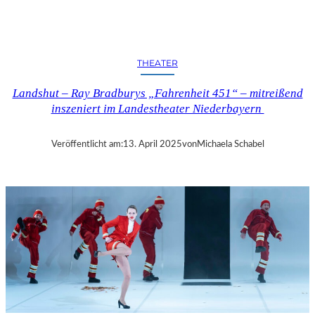
N
D
S
H
THEATER
U
T
Landshut – Ray Bradburys „Fahrenheit 451“ – mitreißend
–
inszeniert im Landestheater Niederbayern
T
H
O
Veröffentlicht am:
13. April 2025
von
Michaela Schabel
M
A
S
K
Ö
C
K
S
A
G
I