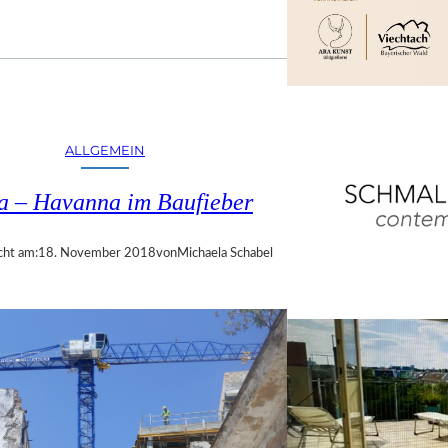
ALLGEMEIN
a – Havanna im Baufieber
cht am:
18. November 2018
von
Michaela Schabel