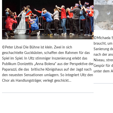
Y
“
S
I
„
N
F
D
A
E
H
N
R
L
©Michaela S
E
A
braucht, um 
N
N
©Peter Litvai Die Bühne ist klein. Zwei in sich
Sanierung de
H
D
geschachtelte Guckkästen, schaffen den Rahmen für das
nach der an
E
S
Spiel im Spiel. In Ultz stimmiger Inszenierung erlebt das
Niveau, stre
I
H
Publikum Donizettis „Anna Bolena“ aus der Perspektive der
Gespür für d
T
U
Paparazzi, die das britische Königshaus auf der Jagd nach
unter dem A
4
T
den neuesten Sensationen umlagern. So integriert Ultz den
5
E
Chor als Handlungsträger, verlegt geschickt…
1
R
“
K
–
A
M
M
I
M
T
E