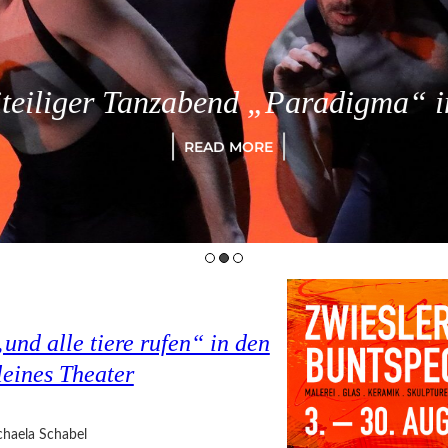
eiliger Tanzabend „Paradigma“ in
READ MORE
nd alle tiere rufen“ in den
eines Theater
haela Schabel