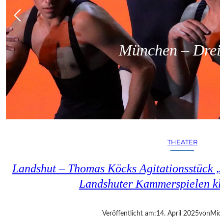
München – Dreit
THEATER
Landshut – Thomas Köcks Agitationsstück „u
Landshuter Kammerspielen kl
Veröffentlicht am:
14. April 2025
von
Mic