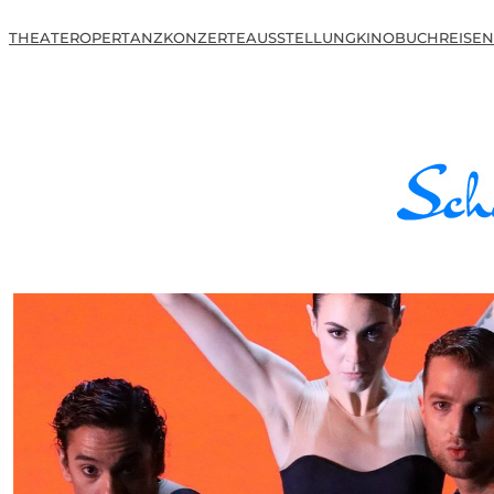
THEATER
OPER
TANZ
KONZERTE
AUSSTELLUNG
KINO
BUCH
REISEN