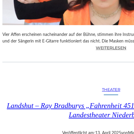
Vier Affen erscheinen nacheinander auf der Bühne, stimmen ihre Instr
und der Sängerin mit E-Gitarre funktioniert das nicht. Die Masken mü
:
WEITERLESEN
L
A
N
D
S
H
THEATER
U
T
Landshut – Ray Bradburys „Fahrenheit 451“
–
T
Landestheater Nieder
H
O
M
Veröffentlicht am:
13. April 2025
von
Mic