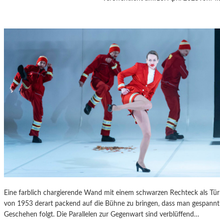
A
S
K
Ö
C
K
S
A
G
I
T
A
T
I
O
N
S
S
Eine farblich chargierende Wand mit einem schwarzen Rechteck als T
T
von 1953 derart packend auf die Bühne zu bringen, dass man gespannt 
Ü
Geschehen folgt. Die Parallelen zur Gegenwart sind verblüffend…