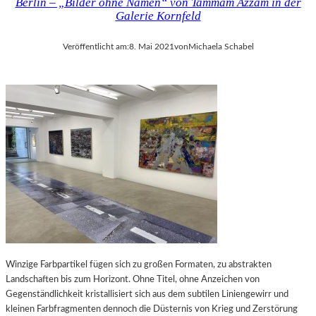
Berlin – „Bilder ohne Namen“ von Tammam Azzam in der
I
R
Galerie Kornfeld
N
G
E
Veröffentlicht am:
8. Mai 2021
von
Michaela Schabel
S
C
H
I
C
H
T
E
D
E
R
H
A
N
S
Winzige Farbpartikel fügen sich zu großen Formaten, zu abstrakten
E
Landschaften bis zum Horizont. Ohne Titel, ohne Anzeichen von
S
Gegenständlichkeit kristallisiert sich aus dem subtilen Liniengewirr und
T
kleinen Farbfragmenten dennoch die Düsternis von Krieg und Zerstörung