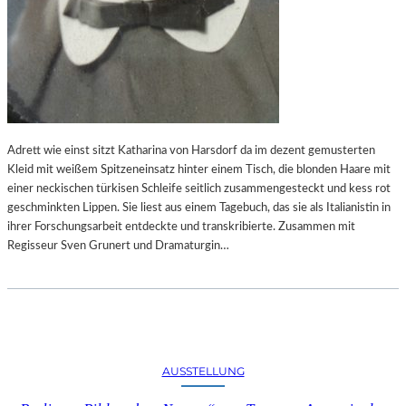
S
L
“
T
I
E
N
R
B
B
A
E
Y
–
E
S
Adrett wie einst sitzt Katharina von Harsdorf da im dezent gemusterten
R
Y
Kleid mit weißem Spitzeneinsatz hinter einem Tisch, die blonden Haare mit
I
M
einer neckischen türkisen Schleife seitlich zusammengesteckt und kess rot
S
B
geschminkten Lippen. Sie liest aus einem Tagebuch, das sie als Italianistin in
C
O
ihrer Forschungsarbeit entdeckte und transkribierte. Zusammen mit
H
L
Regisseur Sven Grunert und Dramaturgin…
E
M
I
A
S
R
E
I
N
T
S
I
AUSSTELLUNG
T
M
E
E