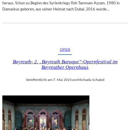
A
heraus. Schon zu Beginn des Syrienkriegs floh Tammam Azzam, 1980 in
D
Damaskus geboren, aus seiner Heimat nach Dubai. 2016 wurde…
T
H
A
M
B
U
OPER
R
G
Bayreuth- 2. „Bayreuth Baroque“-Opernfestival im
Bayreuther Opernhaus
Veröffentlicht am:
7. Mai 2021
von
Michaela Schabel