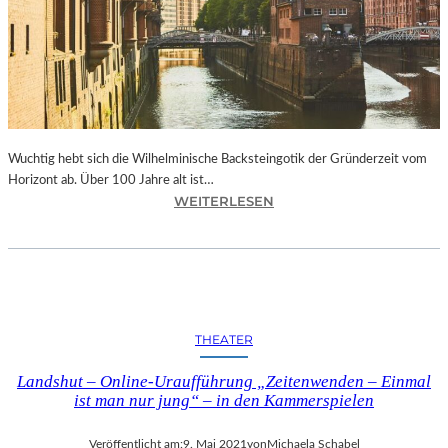
E
K
T
I
V
E
N
“
Wuchtig hebt sich die Wilhelminische Backsteingotik der Gründerzeit vom
Horizont ab. Über 100 Jahre alt ist…
I
:
WEITERLESEN
N
H
D
A
E
M
R
B
G
U
A
R
THEATER
L
G
E
–
Landshut – Online-Uraufführung „Zeitenwenden – Einmal
R
D
ist man nur jung“ – in den Kammerspielen
I
I
E
E
Veröffentlicht am:
9. Mai 2021
von
Michaela Schabel