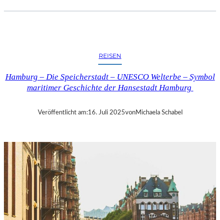
A
Y
E
R
N
REISEN
–
„
Hamburg – Die Speicherstadt – UNESCO Welterbe – Symbol
W
maritimer Geschichte der Hansestadt Hamburg
E
I
B
Veröffentlicht am:
16. Juli 2025
von
Michaela Schabel
L
I
C
H
E
P
E
R
S
P