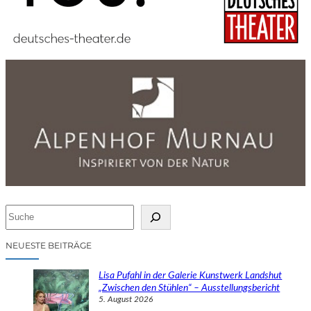
S
u
c
NEUESTE BEITRÄGE
h
e
Lisa Pufahl in der Galerie Kunstwerk Landshut
n
„Zwischen den Stühlen“ – Ausstellungsbericht
5. August 2026