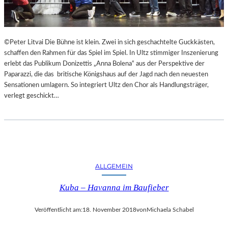
F
A
E
N
S
D
T
S
©Peter Litvai Die Bühne ist klein. Zwei in sich geschachtelte Guckkästen,
S
H
schaffen den Rahmen für das Spiel im Spiel. In Ultz stimmiger Inszenierung
P
U
erlebt das Publikum Donizettis „Anna Bolena“ aus der Perspektive der
I
T
Paparazzi, die das britische Königshaus auf der Jagd nach den neuesten
E
E
Sensationen umlagern. So integriert Ultz den Chor als Handlungsträger,
L
R
verlegt geschickt…
E
K
A
M
M
E
R
S
ALLGEMEIN
P
Kuba – Havanna im Baufieber
I
E
L
Veröffentlicht am:
18. November 2018
von
Michaela Schabel
E