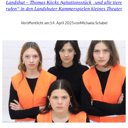
Landshut – Thomas Köcks Agitationsstück „und alle tiere
–
rufen“ in den Landshuter Kammerspielen kleines Theater
M
O
D
Veröffentlicht am:
14. April 2025
von
Michaela Schabel
E
S
T
M
U
S
S
O
R
G
S
K
I
S
„
C
H