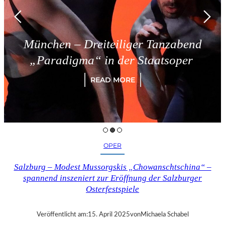
ünchen – Dreiteiliger Tanzabend
„Paradigma“ in der Staatsoper
READ MORE
OPER
Salzburg – Modest Mussorgskis „Chowanschtschina“ –
spannend inszeniert zur Eröffnung der Salzburger
Osterfestspiele
Veröffentlicht am:
15. April 2025
von
Michaela Schabel