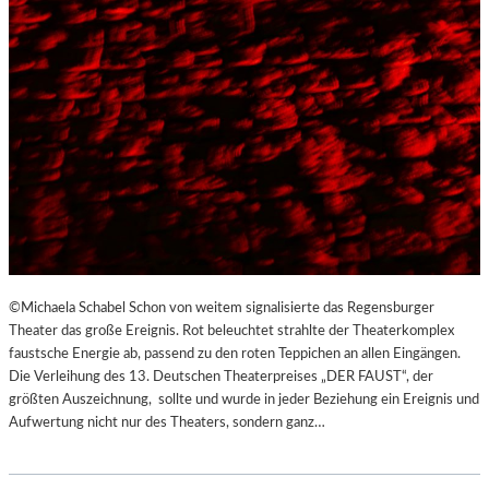
©Michaela Schabel Schon von weitem signalisierte das Regensburger
Theater das große Ereignis. Rot beleuchtet strahlte der Theaterkomplex
faustsche Energie ab, passend zu den roten Teppichen an allen Eingängen.
Die Verleihung des 13. Deutschen Theaterpreises „DER FAUST“, der
größten Auszeichnung, sollte und wurde in jeder Beziehung ein Ereignis und
Aufwertung nicht nur des Theaters, sondern ganz…