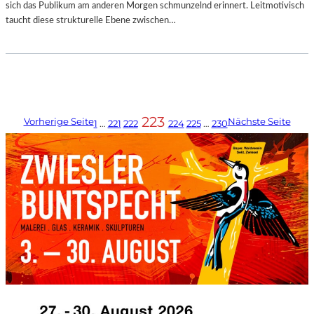
sich das Publikum am anderen Morgen schmunzelnd erinnert. Leitmotivisch
taucht diese strukturelle Ebene zwischen…
223
Vorherige Seite
Nächste Seite
1
…
221
222
224
225
…
230