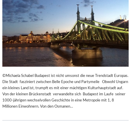
E
C
N
K
D
S
I
A
N
G
S
I
Z
T
E
A
N
T
I
I
E
O
R
N
T
S
©Michaela Schabel Budapest ist nicht umsonst die neue Trendstadt Europas.
Z
S
Die Stadt fasziniert zwischen Belle Epoche und Partymeile Obwohl Ungarn
U
T
ein kleines Land ist, trumpft es mit einer mächtigen Kulturhauptstadt auf.
R
Ü
Von der kleinen Brückenstadt verwandelte sich Budapest im Laufe seiner
E
C
1000-jährigen wechselvollen Geschichte in eine Metropole mit 1, 8
R
K
Millionen Einwohnern. Von den Osmanen…
Ö
„
F
U
F
N
N
D