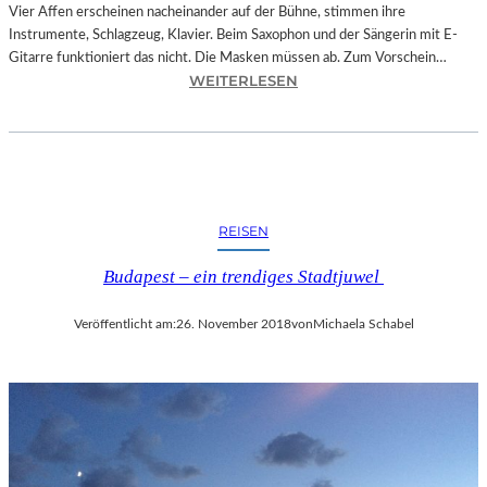
O
Vier Affen erscheinen nacheinander auf der Bühne, stimmen ihre
W
Instrumente, Schlagzeug, Klavier. Beim Saxophon und der Sängerin mit E-
A
Gitarre funktioniert das nicht. Die Masken müssen ab. Zum Vorschein…
N
:
WEITERLESEN
S
L
C
A
H
N
T
D
S
S
C
H
REISEN
H
U
I
T
Budapest – ein trendiges Stadtjuwel
N
–
A
T
Veröffentlicht am:
26. November 2018
von
Michaela Schabel
“
H
–
O
S
M
P
A
A
S
N
K
N
Ö