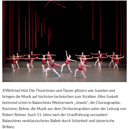
©Winfried Hösl Die Tlnzerinnen und Tänzer glitzern wie Juwelen und
bringen die Musik auf höchsten technischen zum Strahlen. Alles funkelt
betörend schön in Balanchines Meisterwerk „Jewels“, die Choreographie,
Kostüme, Bühne, die Musik aus dem Orchestergraben unter der Leitung von
Robert Reimer. Auch 51 Jahre nach der Uraufführung.verzaubert
Balanchines neoklassischstes Ballett durch Schönheit und tänzerische
Brillanz.