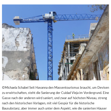
N
K
L
E
I
N
E
S
T
H
E
A
T
E
R
©Michaela Schabel Seit Havanna den Massentourismus braucht, um Devisen
zu erwirtschaften, steht die Sanierung der Cuidad Vieja im Vordergrund. Eine
Gasse nach der anderen wird saniert, und zwar auf höchsten Niveau, streng
nach den historischen Vorlagen, mit viel Gespür für die historische
Bausubstanz, aber immer auch unter dem Aspekt, wie die sanierten Häuser