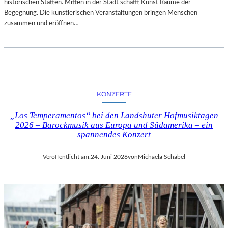
E
historischen Stätten. Mitten in der Stadt schafft Kunst Räume der
K
X
Begegnung. Die künstlerischen Veranstaltungen bringen Menschen
O
P
zusammen und eröffnen…
R
E
N
R
F
I
E
M
L
E
D
N
G
KONZERTE
T
A
E
L
„Los Temperamentos“ bei den Landshuter Hofmusiktagen
L
2026 – Barockmusik aus Europa und Südamerika – ein
E
L
spannendes Konzert
R
E
I
R
E
Veröffentlicht am:
24. Juni 2026
von
Michaela Schabel
F
B
I
E
L
R
M
L
M
I
I
N
T