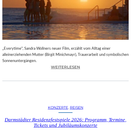
I
I
N
B
E
R
L
„Everytime“, Sandra Wollners neuer Film, erzählt vom Alltag einer
I
alleinerziehenden Mutter (Birgit Minichmayr), Trauerarbeit und symbolischen
N
Sonnenuntergängen.
–
:
WEITERLESEN
A
„
U
E
S
V
S
E
T
R
E
Y
L
KONZERTE
, 
REISEN
T
L
I
U
Darmstädter Residenzfestspiele 2026: Programm, Termine,
M
Tickets und Jubiläumskonzerte
N
E