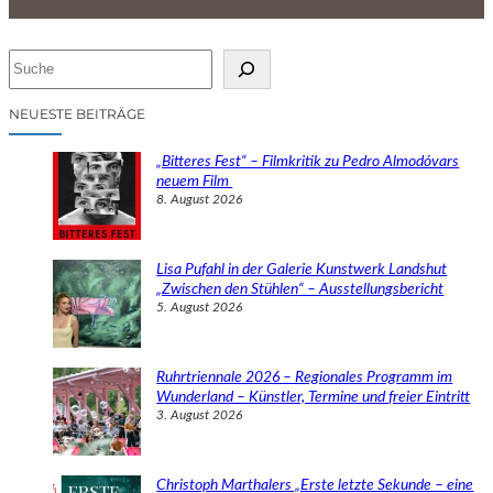
S
u
c
NEUESTE BEITRÄGE
h
e
„Bitteres Fest“ – Filmkritik zu Pedro Almodóvars
n
neuem Film
8. August 2026
Lisa Pufahl in der Galerie Kunstwerk Landshut
„Zwischen den Stühlen“ – Ausstellungsbericht
5. August 2026
Ruhrtriennale 2026 – Regionales Programm im
Wunderland – Künstler, Termine und freier Eintritt
3. August 2026
Christoph Marthalers „Erste letzte Sekunde – eine