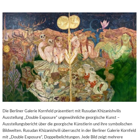
Die Berliner Galerie Kornfeld präsentiert mit Rusudan Khizanishvilis
Ausstellung „Double Exposure“ ungewöhnliche georgische Kunst –
Ausstellungsbericht über die georgische Künstlerin und ihre symbolischen
Bildwelten. Rusudan Khizanishvili überrascht in der Berliner Galerie Kornfeld
mit „Double Exposure“, Doppelbelichtungen. Jede Bild zeigt mehrere