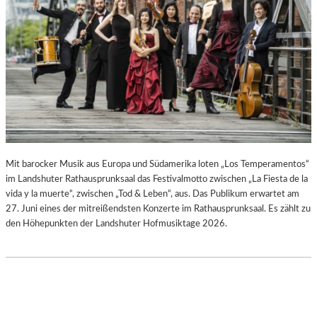
–
B
A
I
U
R
S
G
S
I
T
T
E
M
L
I
L
N
U
I
N
C
Mit barocker Musik aus Europa und Südamerika loten „Los Temperamentos“
G
H
im Landshuter Rathausprunksaal das Festivalmotto zwischen „La Fiesta de la
S
M
vida y la muerte“, zwischen „Tod & Leben“, aus. Das Publikum erwartet am
B
A
27. Juni eines der mitreißendsten Konzerte im Rathausprunksaal. Es zählt zu
E
Y
den Höhepunkten der Landshuter Hofmusiktage 2026.
R
R
I
C
H
T
V