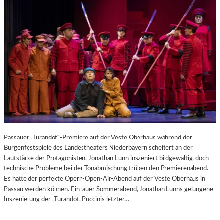
Passauer „Turandot“-Premiere auf der Veste Oberhaus während der
Burgenfestspiele des Landestheaters Niederbayern scheitert an der
Lautstärke der Protagonisten. Jonathan Lunn inszeniert bildgewaltig, doch
technische Probleme bei der Tonabmischung trüben den Premierenabend.
Es hätte der perfekte Opern-Open-Air-Abend auf der Veste Oberhaus in
Passau werden können. Ein lauer Sommerabend, Jonathan Lunns gelungene
Inszenierung der „Turandot, Puccinis letzter…