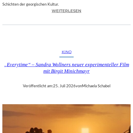
Schichten der georgischen Kultur.
:
WEITERLESEN
R
U
S
U
D
A
KINO
N
K
„Everytime“ – Sandra Wollners neuer experimenteller Film
H
mit Birgit Minichmayr
I
Z
A
Veröffentlicht am:
25. Juli 2026
von
Michaela Schabel
N
I
S
H
V
I
L