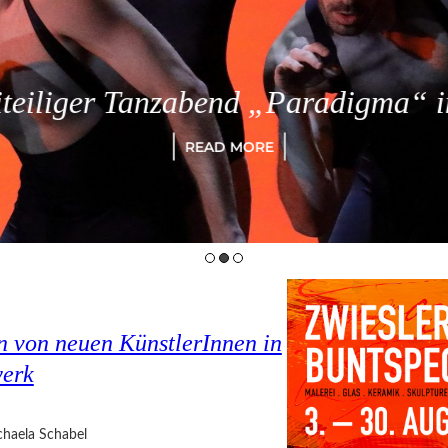
eiliger Tanzabend „Paradigma“ in
READ MORE
en von neuen KünstlerInnen in
werk
haela Schabel