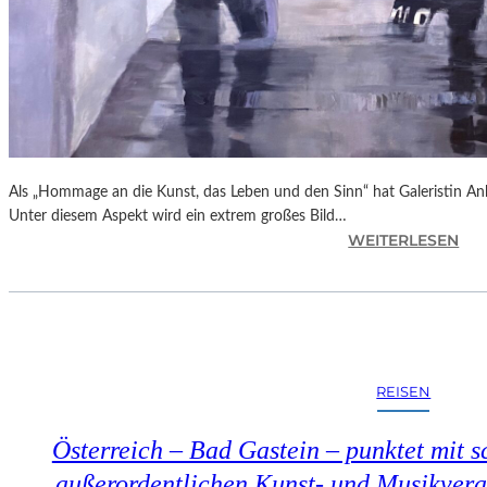
Als „Hommage an die Kunst, das Leben und den Sinn“ hat Galeristin Anke
Unter diesem Aspekt wird ein extrem großes Bild…
:
WEITERLESEN
L
A
N
D
S
H
REISEN
U
T
Österreich – Bad Gastein – punktet mit s
–
„
außerordentlichen Kunst- und Musikveran