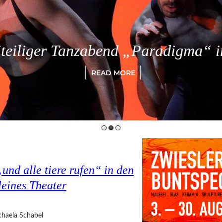
eiliger Tanzabend „Paradigma“ in
READ MORE
nd alle tiere rufen“ in den
eines Theater
haela Schabel