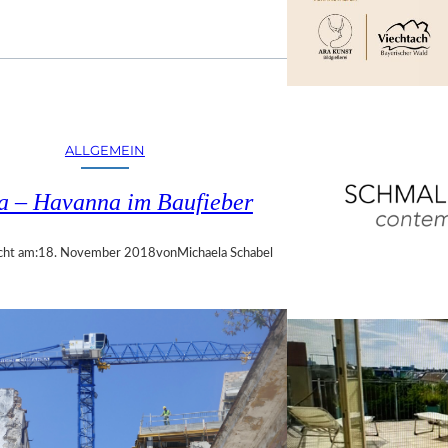
ALLGEMEIN
a – Havanna im Baufieber
cht am:
18. November 2018
von
Michaela Schabel