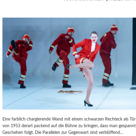
A
S
K
Ö
C
K
S
A
G
I
T
A
T
I
O
N
S
S
Eine farblich chargierende Wand mit einem schwarzen Rechteck als T
T
von 1953 derart packend auf die Bühne zu bringen, dass man gespannt 
Ü
Geschehen folgt. Die Parallelen zur Gegenwart sind verblüffend…