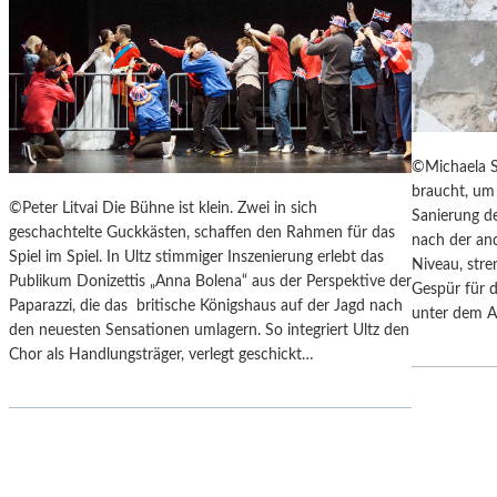
Y
“
S
I
„
N
F
D
A
E
H
N
R
L
©Michaela S
E
A
braucht, um 
N
N
©Peter Litvai Die Bühne ist klein. Zwei in sich
Sanierung de
H
D
geschachtelte Guckkästen, schaffen den Rahmen für das
nach der an
E
S
Spiel im Spiel. In Ultz stimmiger Inszenierung erlebt das
Niveau, stre
I
H
Publikum Donizettis „Anna Bolena“ aus der Perspektive der
Gespür für d
T
U
Paparazzi, die das britische Königshaus auf der Jagd nach
unter dem A
4
T
den neuesten Sensationen umlagern. So integriert Ultz den
5
E
Chor als Handlungsträger, verlegt geschickt…
1
R
“
K
–
A
M
M
I
M
T
E