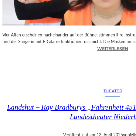
Vier Affen erscheinen nacheinander auf der Bühne, stimmen ihre Instr
und der Sängerin mit E-Gitarre funktioniert das nicht. Die Masken mü
:
WEITERLESEN
L
A
N
D
S
H
THEATER
U
T
Landshut – Ray Bradburys „Fahrenheit 451“
–
T
Landestheater Nieder
H
O
M
Veröffentlicht am:
13. April 2025
von
Mic