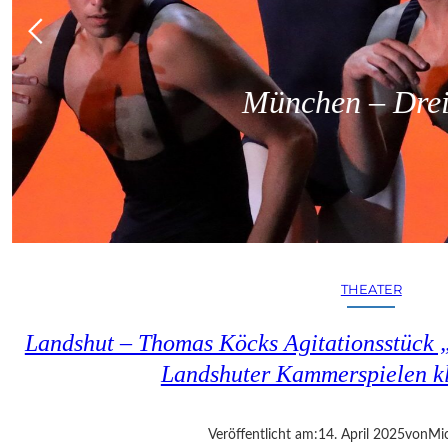
München – Dreit
THEATER
Landshut – Thomas Köcks Agitationsstück „u
Landshuter Kammerspielen kl
Veröffentlicht am:
14. April 2025
von
Mic