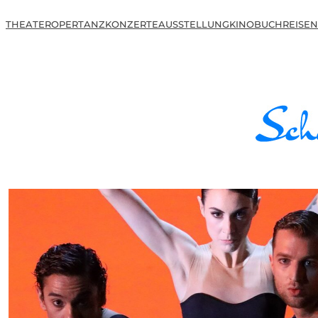
THEATER
OPER
TANZ
KONZERTE
AUSSTELLUNG
KINO
BUCH
REISEN