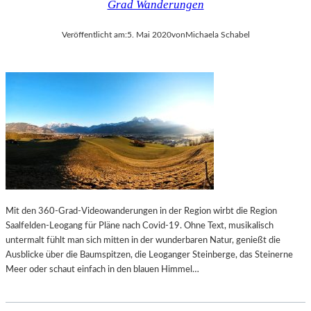
Grad Wanderungen
E
M
X
U
Veröffentlicht am:
5. Mai 2020
von
Michaela Schabel
P
E
R
L
E
B
S
E
S
C
I
K
O
E
N
T
I
T
S
S
M
„
U
W
Mit den 360-Grad-Videowanderungen in der Region wirbt die Region
S
A
Saalfelden-Leogang für Pläne nach Covid-19. Ohne Text, musikalisch
R
untermalt fühlt man sich mitten in der wunderbaren Natur, genießt die
T
Ausblicke über die Baumspitzen, die Leoganger Steinberge, das Steinerne
E
Meer oder schaut einfach in den blauen Himmel…
N
A
U