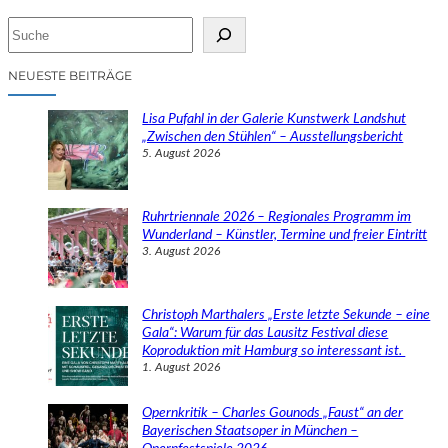
S
u
c
NEUESTE BEITRÄGE
h
e
Lisa Pufahl in der Galerie Kunstwerk Landshut
n
„Zwischen den Stühlen“ – Ausstellungsbericht
5. August 2026
Ruhrtriennale 2026 – Regionales Programm im
Wunderland – Künstler, Termine und freier Eintritt
3. August 2026
Christoph Marthalers „Erste letzte Sekunde – eine
Gala“: Warum für das Lausitz Festival diese
Koproduktion mit Hamburg so interessant ist.
1. August 2026
Opernkritik – Charles Gounods „Faust“ an der
Bayerischen Staatsoper in München –