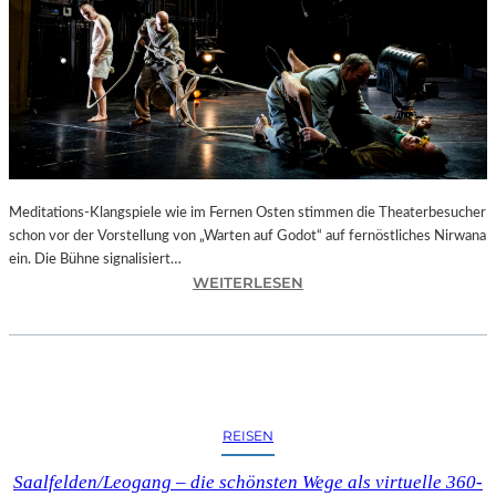
“
I
N
M
U
R
N
A
U
Meditations-Klangspiele wie im Fernen Osten stimmen die Theaterbesucher
–
schon vor der Vorstellung von „Warten auf Godot“ auf fernöstliches Nirwana
D
ein. Die Bühne signalisiert…
I
:
WEITERLESEN
E
B
W
E
I
R
E
L
G
I
E
N
REISEN
D
–
E
S
Saalfelden/Leogang – die schönsten Wege als virtuelle 360-
S
A