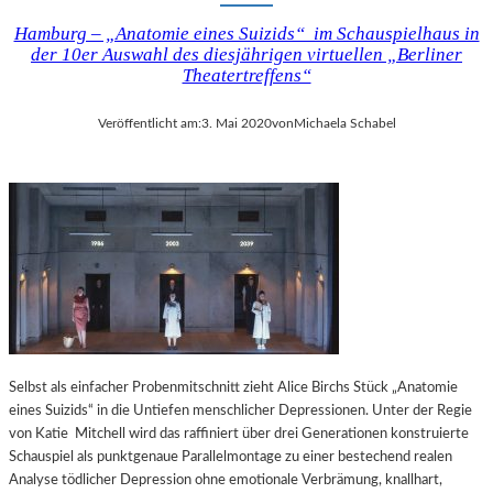
Hamburg – „Anatomie eines Suizids“ im Schauspielhaus in
der 10er Auswahl des diesjährigen virtuellen „Berliner
Theatertreffens“
Veröffentlicht am:
3. Mai 2020
von
Michaela Schabel
Selbst als einfacher Probenmitschnitt zieht Alice Birchs Stück „Anatomie
eines Suizids“ in die Untiefen menschlicher Depressionen. Unter der Regie
von Katie Mitchell wird das raffiniert über drei Generationen konstruierte
Schauspiel als punktgenaue Parallelmontage zu einer bestechend realen
Analyse tödlicher Depression ohne emotionale Verbrämung, knallhart,