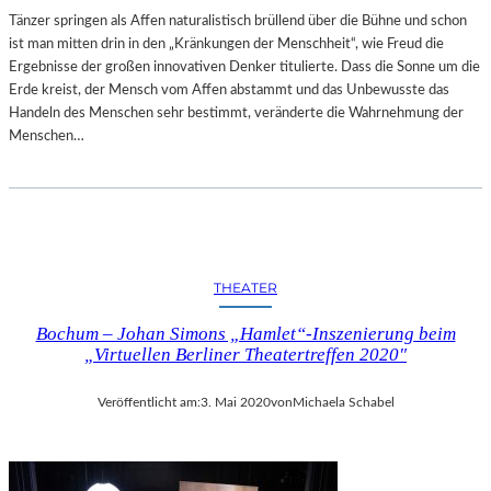
M
Tänzer springen als Affen naturalistisch brüllend über die Bühne und schon
B
ist man mitten drin in den „Kränkungen der Menschheit“, wie Freud die
L
Ergebnisse der großen innovativen Denker titulierte. Dass die Sonne um die
E
Erde kreist, der Mensch vom Affen abstammt und das Unbewusste das
Handeln des Menschen sehr bestimmt, veränderte die Wahrnehmung der
Menschen…
THEATER
Bochum – Johan Simons „Hamlet“-Inszenierung beim
„Virtuellen Berliner Theatertreffen 2020″
Veröffentlicht am:
3. Mai 2020
von
Michaela Schabel