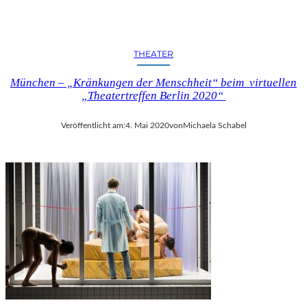
F
G
O
D
THEATER
O
T
München – „Kränkungen der Menschheit“ beim virtuellen
“
„Theatertreffen Berlin 2020“
I
M
Veröffentlicht am:
4. Mai 2020
von
Michaela Schabel
B
E
R
L
I
N
E
R
E
N
S
E