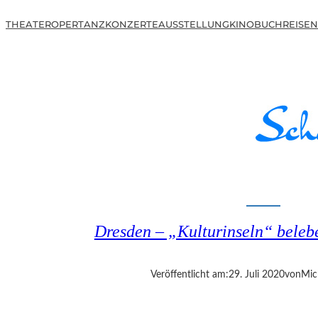
THEATER
OPER
TANZ
KONZERTE
AUSSTELLUNG
KINO
BUCH
REISEN
Dresden – „Kulturinseln“ belebe
Veröffentlicht am:
29. Juli 2020
von
Mic