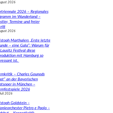
ugust 2026
rtriennale 2026 – Regionales
gramm im Wunderland –
stler, Termine und freier
ritt
ugust 2026
istoph Marthalers „Erste letzte
unde – eine Gala“: Warum für
Lausitz Festival diese
roduktion mit Hamburg so
ressant ist.
rnkritik – Charles Gounods
ust“ an der Bayerischen
atsoper in München –
rnfestspiele 2026
Juli 2026
istoph Goldstein –
fonieorchester Pietro e Paolo –
dshut – Konzertkritik –