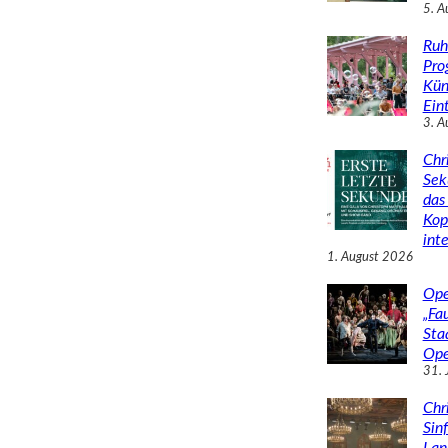
5. A
Ruh
Pro
Kün
Eint
3. A
Chr
Sek
das 
Kop
inte
1. August 2026
Ope
„Fa
Sta
Ope
31. 
Chr
Sin
Lan