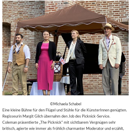
©Michaela Schabel
Eine kleine Bühne für den Flügel und Stühle für die KünsterInnen genügten.
Regisseurin Margit Gilch übernahm den Job des Picknick-Service.
Coleman präsentierte „The Picknick“ mit sichtbarem Vergnügen sehr
britisch, agierte wie immer als fröhlich charmanter Moderator und erzählt,