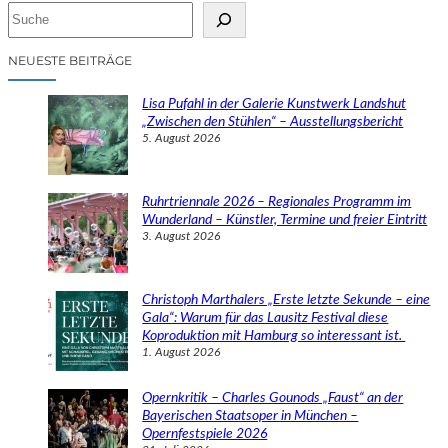
S
u
c
NEUESTE BEITRÄGE
h
e
Lisa Pufahl in der Galerie Kunstwerk Landshut
n
„Zwischen den Stühlen“ – Ausstellungsbericht
5. August 2026
Ruhrtriennale 2026 – Regionales Programm im
Wunderland – Künstler, Termine und freier Eintritt
3. August 2026
Christoph Marthalers „Erste letzte Sekunde – eine
Gala“: Warum für das Lausitz Festival diese
Koproduktion mit Hamburg so interessant ist.
1. August 2026
Opernkritik – Charles Gounods „Faust“ an der
Bayerischen Staatsoper in München –
Opernfestspiele 2026