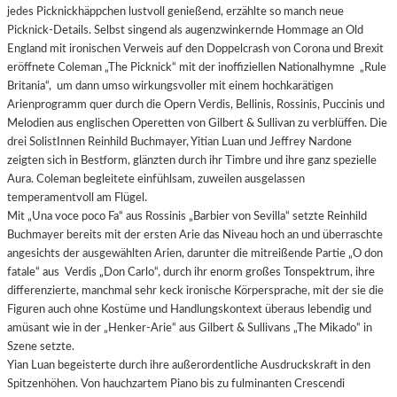
jedes Picknickhäppchen lustvoll genießend, erzählte so manch neue
Picknick-Details. Selbst singend als augenzwinkernde Hommage an Old
England mit ironischen Verweis auf den Doppelcrash von Corona und Brexit
eröffnete Coleman „The Picknick“ mit der inoffiziellen Nationalhymne „Rule
Britania“, um dann umso wirkungsvoller mit einem hochkarätigen
Arienprogramm quer durch die Opern Verdis, Bellinis, Rossinis, Puccinis und
Melodien aus englischen Operetten von Gilbert & Sullivan zu verblüffen. Die
drei SolistInnen Reinhild Buchmayer, Yitian Luan und Jeffrey Nardone
zeigten sich in Bestform, glänzten durch ihr Timbre und ihre ganz spezielle
Aura. Coleman begleitete einfühlsam, zuweilen ausgelassen
temperamentvoll am Flügel.
Mit „Una voce poco Fa“ aus Rossinis „Barbier von Sevilla“ setzte Reinhild
Buchmayer bereits mit der ersten Arie das Niveau hoch an und überraschte
angesichts der ausgewählten Arien, darunter die mitreißende Partie „O don
fatale“ aus Verdis „Don Carlo“, durch ihr enorm großes Tonspektrum, ihre
differenzierte, manchmal sehr keck ironische Körpersprache, mit der sie die
Figuren auch ohne Kostüme und Handlungskontext überaus lebendig und
amüsant wie in der „Henker-Arie“ aus Gilbert & Sullivans „The Mikado“ in
Szene setzte.
Yian Luan begeisterte durch ihre außerordentliche Ausdruckskraft in den
Spitzenhöhen. Von hauchzartem Piano bis zu fulminanten Crescendi