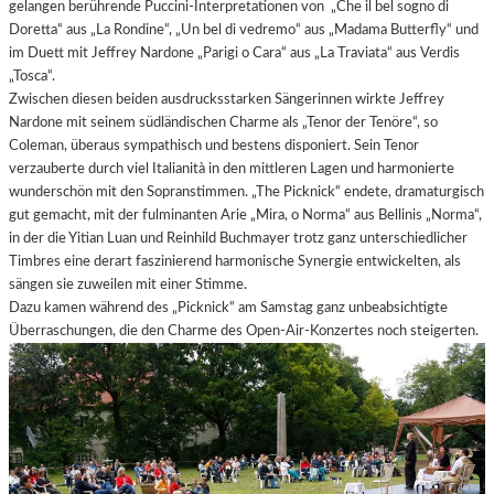
gelangen berührende Puccini-Interpretationen von „Che il bel sogno di
Doretta“ aus „La Rondine“, „Un bel di vedremo“ aus „Madama Butterfly“ und
im Duett mit Jeffrey Nardone „Parigi o Cara“ aus „La Traviata“ aus Verdis
„Tosca“.
Zwischen diesen beiden ausdrucksstarken Sängerinnen wirkte Jeffrey
Nardone mit seinem südländischen Charme als „Tenor der Tenöre“, so
Coleman, überaus sympathisch und bestens disponiert. Sein Tenor
verzauberte durch viel Italianità in den mittleren Lagen und harmonierte
wunderschön mit den Sopranstimmen. „The Picknick“ endete, dramaturgisch
gut gemacht, mit der fulminanten Arie „Mira, o Norma“ aus Bellinis „Norma“,
in der die Yitian Luan und Reinhild Buchmayer trotz ganz unterschiedlicher
Timbres eine derart faszinierend harmonische Synergie entwickelten, als
sängen sie zuweilen mit einer Stimme.
Dazu kamen während des „Picknick“ am Samstag ganz unbeabsichtigte
Überraschungen, die den Charme des Open-Air-Konzertes noch steigerten.