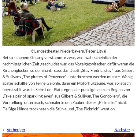
©Landestheater Niederbayern/Peter Litvai
Bei so schönem Gesang verstummte zwar, was wahrscheinlich der
nachmittäglichen Zeit geschuldet war, das Vogelgezwitscher, dafür waren die
Kirchenglocken so dominant, dass das Duett „Stay Fredric, stay“ aus Gilbert
& Sullivans „The pirates of Penzence“ unterbrochen werden musste. Wenig
später schallte von Ferne Gejohle, dann ein Motorflugzeuge, was solistisch
überstrahlt wurde. Selbst der Platzregen, der punktgenau zum Beginn von
„Take a pair of sparkling eyes“ aus Gilbert & Sullivan„The Gondoliers“, die
Vorstellung unterbrach, schmälerte den Zauber dieses „Picknicks“ nicht.
Fleißige Hände trockneten die Stühle und „The Picknick“ went on.
«
Vorheriger
Nächster
»