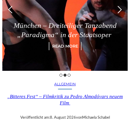
 – Dreiteiliger Tanzabend
Trie
igma“ in der Staatsoper
READ MORE
ALLGEMEIN
„Bitteres Fest“ – Filmkritik zu Pedro Almodóvars neuem
Film
Veröffentlicht am:
8. August 2026
von
Michaela Schabel