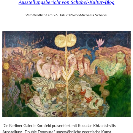
Ausstellungsbericht von Schabel-Kultur-Blog
Veröffentlicht am:
26. Juli 2026
von
Michaela Schabel
Die Berliner Galerie Kornfeld präsentiert mit Rusudan Khizanishvilis
Ausstellung „Double Exposure“ ungewöhnliche georgische Kunst –