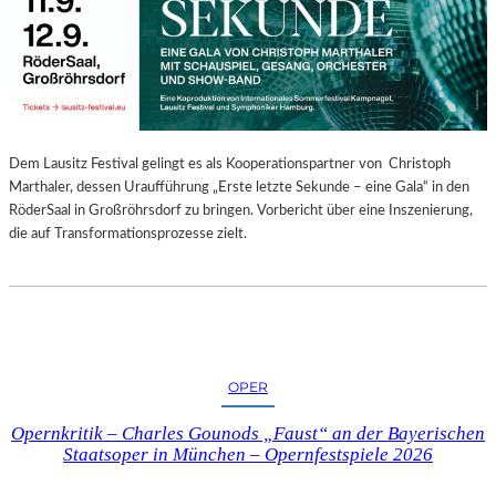
E
N
“
–
A
U
S
Dem Lausitz Festival gelingt es als Kooperationspartner von Christoph
S
Marthaler, dessen Uraufführung „Erste letzte Sekunde – eine Gala“ in den
T
RöderSaal in Großröhrsdorf zu bringen. Vorbericht über eine Inszenierung,
E
die auf Transformationsprozesse zielt.
L
L
U
N
G
S
OPER
B
E
Opernkritik – Charles Gounods „Faust“ an der Bayerischen
R
Staatsoper in München – Opernfestspiele 2026
I
C