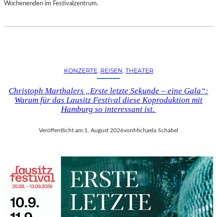
D
Wochenenden im Festivalzentrum.
S
H
U
T
„
Z
KONZERTE
, 
REISEN
, 
THEATER
W
I
Christoph Marthalers „Erste letzte Sekunde – eine Gala“:
S
Warum für das Lausitz Festival diese Koproduktion mit
C
Hamburg so interessant ist.
H
E
Veröffentlicht am:
1. August 2026
von
Michaela Schabel
N
D
E
N
S
T
Ü
H
L