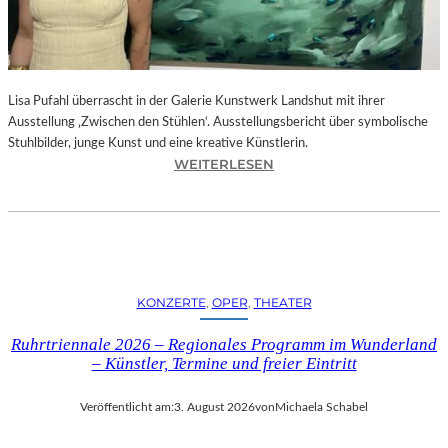
E
D
R
O
Lisa Pufahl überrascht in der Galerie Kunstwerk Landshut mit ihrer
A
Ausstellung ‚Zwischen den Stühlen‘. Ausstellungsbericht über symbolische
L
Stuhlbilder, junge Kunst und eine kreative Künstlerin.
M
:
WEITERLESEN
O
L
D
I
Ó
S
V
A
A
P
R
U
S
KONZERTE
, 
OPER
, 
THEATER
F
N
A
E
Ruhrtriennale 2026 – Regionales Programm im Wunderland
H
U
– Künstler, Termine und freier Eintritt
L
E
I
M
Veröffentlicht am:
3. August 2026
von
Michaela Schabel
N
F
D
I