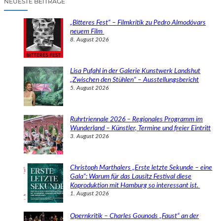
NEUESTE BEITRÄGE
h
e
„Bitteres Fest“ – Filmkritik zu Pedro Almodóvars
n
neuem Film
8. August 2026
Lisa Pufahl in der Galerie Kunstwerk Landshut
„Zwischen den Stühlen“ – Ausstellungsbericht
5. August 2026
Ruhrtriennale 2026 – Regionales Programm im
Wunderland – Künstler, Termine und freier Eintritt
3. August 2026
Christoph Marthalers „Erste letzte Sekunde – eine
Gala“: Warum für das Lausitz Festival diese
Koproduktion mit Hamburg so interessant ist.
1. August 2026
Opernkritik – Charles Gounods „Faust“ an der