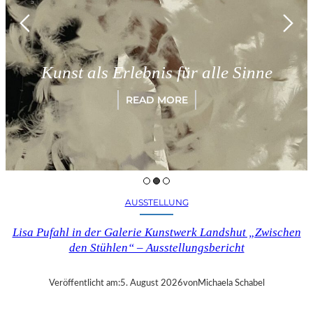
Münch
st als Erlebnis für alle Sinne
„Pa
READ MORE
AUSSTELLUNG
Lisa Pufahl in der Galerie Kunstwerk Landshut „Zwischen
den Stühlen“ – Ausstellungsbericht
Veröffentlicht am:
5. August 2026
von
Michaela Schabel