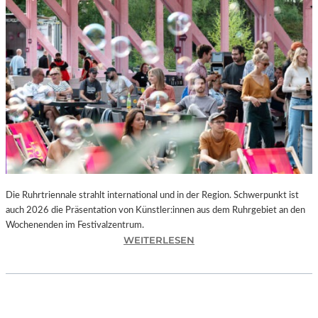
I
E
K
U
N
S
T
W
E
R
K
L
A
N
Die Ruhrtriennale strahlt international und in der Region. Schwerpunkt ist
D
auch 2026 die Präsentation von Künstler:innen aus dem Ruhrgebiet an den
S
Wochenenden im Festivalzentrum.
H
:
WEITERLESEN
U
R
T
U
„
H
Z
R
W
T