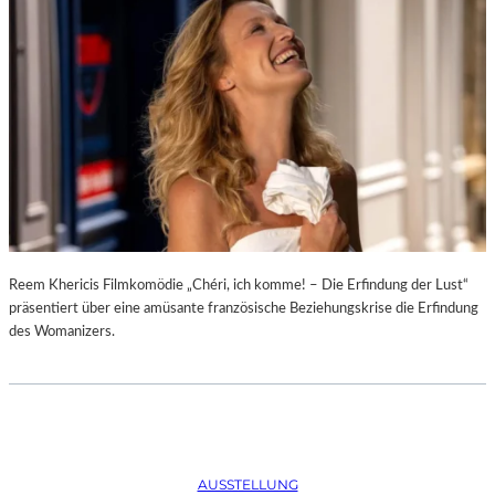
D
–
K
Ü
N
S
T
L
E
R
,
T
E
Reem Khericis Filmkomödie „Chéri, ich komme! – Die Erfindung der Lust“
R
präsentiert über eine amüsante französische Beziehungskrise die Erfindung
M
des Womanizers.
I
N
E
U
N
D
AUSSTELLUNG
F