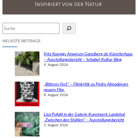
S
u
c
NEUESTE BEITRÄGE
h
e
Fritz Koenigs Anwesen Ganslberg als Künstlerhaus
n
– Ausstellungsbericht – Schabel-Kultur-Blog
9. August 2026
„Bitteres Fest“ – Filmkritik zu Pedro Almodóvars
neuem Film
8. August 2026
Lisa Pufahl in der Galerie Kunstwerk Landshut
„Zwischen den Stühlen“ – Ausstellungsbericht
5. August 2026