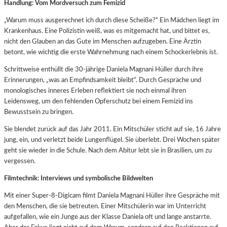
Handlung: Vom Mordversuch zum Femizid
„Warum muss ausgerechnet ich durch diese Scheiße?“ Ein Mädchen liegt im
Krankenhaus. Eine Polizistin weiß, was es mitgemacht hat, und bittet es,
nicht den Glauben an das Gute im Menschen aufzugeben. Eine Ärztin
betont, wie wichtig die erste Wahrnehmung nach einem Schockerlebnis ist.
Schrittweise enthüllt die 30-jährige Daniela Magnani Hüller durch ihre
Erinnerungen, „was an Empfindsamkeit bleibt“. Durch Gespräche und
monologisches inneres Erleben reflektiert sie noch einmal ihren
Leidensweg, um den fehlenden Opferschutz bei einem Femizid ins
Bewusstsein zu bringen.
Sie blendet zurück auf das Jahr 2011. Ein Mitschüler sticht auf sie, 16 Jahre
jung, ein, und verletzt beide Lungenflügel. Sie überlebt. Drei Wochen später
geht sie wieder in die Schule. Nach dem Abitur lebt sie in Brasilien, um zu
vergessen.
Filmtechnik: Interviews und symbolische Bildwelten
Mit einer Super-8-Digicam filmt Daniela Magnani Hüller ihre Gespräche mit
den Menschen, die sie betreuten. Einer Mitschülerin war im Unterricht
aufgefallen, wie ein Junge aus der Klasse Daniela oft und lange anstarrte.