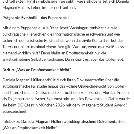
Lichteffekten. Final symbolisieren sie subtil, wie risikobehaftet sich Daniela
Magnani Hüllers Leben immer noch anfühlt.
Prägnante Symbolik – das Puppenspiel
Mit einem Puppenspiel à la Franz Josef Wanninger ironisiert sie, wie
bürokratische Hierarchien die Informationssuche erschweren und wie
lächerlich der juristische Beistand ist, wenn das zivile Kontaktverbot des
Täters nur bis zu maximal einem Jahr gilt. Was tun, wenn man weiß, dass
niemand wirklich hilft? Dann bleibt an Empfindsamkeit nur die
angstgetriebene Selbstverteidigung. Dann knallt es, aber das Opfer lebt.
Fazit zu „Was an Empfindsamkeit bleibt“
Daniela Magnani Hüller enthüllt durch ihren Dokumentarfilm über die
autobiografische Fallstudie hinaus das völlige Ungleichgewicht von Opfer-
und Täterschutz in Deutschland. Sie rückt den Femizid, den Mord an Frauen
als Folge patriarchalischer Systemstrukturen, ins Bewusstsein. Dafür wurde
sie beim DOK.fest in München 2026 mit dem „megaherz Student Award“
ausgezeichnet.
Infobox zu Daniela Magnani Hüllers autobiografischem Dokumentarfilm
„Was an Empfindsamkeit bleibt“