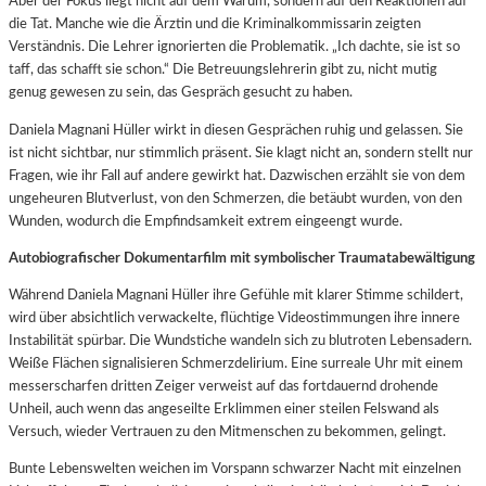
Aber der Fokus liegt nicht auf dem Warum, sondern auf den Reaktionen auf
die Tat. Manche wie die Ärztin und die Kriminalkommissarin zeigten
Verständnis. Die Lehrer ignorierten die Problematik. „Ich dachte, sie ist so
taff, das schafft sie schon.“ Die Betreuungslehrerin gibt zu, nicht mutig
genug gewesen zu sein, das Gespräch gesucht zu haben.
Daniela Magnani Hüller wirkt in diesen Gesprächen ruhig und gelassen. Sie
ist nicht sichtbar, nur stimmlich präsent. Sie klagt nicht an, sondern stellt nur
Fragen, wie ihr Fall auf andere gewirkt hat. Dazwischen erzählt sie von dem
ungeheuren Blutverlust, von den Schmerzen, die betäubt wurden, von den
Wunden, wodurch die Empfindsamkeit extrem eingeengt wurde.
Autobiografischer Dokumentarfilm mit symbolischer Traumatabewältigung
Während Daniela Magnani Hüller ihre Gefühle mit klarer Stimme schildert,
wird über absichtlich verwackelte, flüchtige Videostimmungen ihre innere
Instabilität spürbar. Die Wundstiche wandeln sich zu blutroten Lebensadern.
Weiße Flächen signalisieren Schmerzdelirium. Eine surreale Uhr mit einem
messerscharfen dritten Zeiger verweist auf das fortdauernd drohende
Unheil, auch wenn das angeseilte Erklimmen einer steilen Felswand als
Versuch, wieder Vertrauen zu den Mitmenschen zu bekommen, gelingt.
Bunte Lebenswelten weichen im Vorspann schwarzer Nacht mit einzelnen