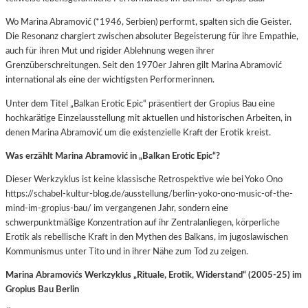
Wo Marina Abramović (*1946, Serbien) performt, spalten sich die Geister.
Die Resonanz chargiert zwischen absoluter Begeisterung für ihre Empathie,
auch für ihren Mut und rigider Ablehnung wegen ihrer
Grenzüberschreitungen. Seit den 1970er Jahren gilt Marina Abramović
international als eine der wichtigsten Performerinnen.
Unter dem Titel „Balkan Erotic Epic“ präsentiert der Gropius Bau eine
hochkarätige Einzelausstellung mit aktuellen und historischen Arbeiten, in
denen Marina Abramović um die existenzielle Kraft der Erotik kreist.
Was erzählt Marina Abramović in „Balkan Erotic Epic“?
Dieser Werkzyklus ist keine klassische Retrospektive wie bei Yoko Ono
https://schabel-kultur-blog.de/ausstellung/berlin-yoko-ono-music-of-the-
mind-im-gropius-bau/ im vergangenen Jahr, sondern eine
schwerpunktmäßige Konzentration auf ihr Zentralanliegen, körperliche
Erotik als rebellische Kraft in den Mythen des Balkans, im jugoslawischen
Kommunismus unter Tito und in ihrer Nähe zum Tod zu zeigen.
Marina Abramovićs Werkzyklus „Rituale, Erotik, Widerstand“ (2005-25) im
Gropius Bau Berlin