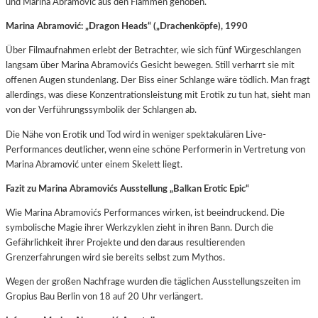
und Marina Abramović aus den Flammen gehoben.
Marina Abramović: „Dragon Heads“ („Drachenköpfe), 1990
Über Filmaufnahmen erlebt der Betrachter, wie sich fünf Würgeschlangen
langsam über Marina Abramovićs Gesicht bewegen. Still verharrt sie mit
offenen Augen stundenlang. Der Biss einer Schlange wäre tödlich. Man fragt
allerdings, was diese Konzentrationsleistung mit Erotik zu tun hat, sieht man
von der Verführungssymbolik der Schlangen ab.
Die Nähe von Erotik und Tod wird in weniger spektakulären Live-
Performances deutlicher, wenn eine schöne Performerin in Vertretung von
Marina Abramović unter einem Skelett liegt.
Fazit zu Marina Abramovićs Ausstellung „Balkan Erotic Epic“
Wie Marina Abramovićs Performances wirken, ist beeindruckend. Die
symbolische Magie ihrer Werkzyklen zieht in ihren Bann. Durch die
Gefährlichkeit ihrer Projekte und den daraus resultierenden
Grenzerfahrungen wird sie bereits selbst zum Mythos.
Wegen der großen Nachfrage wurden die täglichen Ausstellungszeiten im
Gropius Bau Berlin von 18 auf 20 Uhr verlängert.