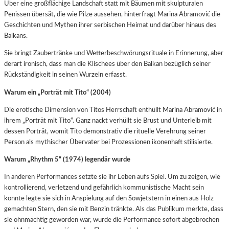
Über eine großflächige Landschaft statt mit Bäumen mit skulpturalen
Penissen übersät, die wie Pilze aussehen, hinterfragt Marina Abramović die
Geschichten und Mythen ihrer serbischen Heimat und darüber hinaus des
Balkans.
Sie bringt Zaubertränke und Wetterbeschwörungsrituale in Erinnerung, aber
derart ironisch, dass man die Klischees über den Balkan bezüglich seiner
Rückständigkeit in seinen Wurzeln erfasst.
Warum ein „Porträt mit Tito“ (2004)
Die erotische Dimension von Titos Herrschaft enthüllt Marina Abramović in
ihrem „Porträt mit Tito“. Ganz nackt verhüllt sie Brust und Unterleib mit
dessen Porträt, womit Tito demonstrativ die rituelle Verehrung seiner
Person als mythischer Übervater bei Prozessionen ikonenhaft stilisierte.
Warum „Rhythm 5“ (1974) legendär wurde
In anderen Performances setzte sie ihr Leben aufs Spiel. Um zu zeigen, wie
kontrollierend, verletzend und gefährlich kommunistische Macht sein
konnte legte sie sich in Anspielung auf den Sowjetstern in einen aus Holz
gemachten Stern, den sie mit Benzin tränkte. Als das Publikum merkte, dass
sie ohnmächtig geworden war, wurde die Performance sofort abgebrochen