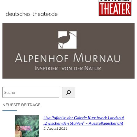
S
u
c
NEUESTE BEITRÄGE
h
e
Lisa Pufahl in der Galerie Kunstwerk Landshut
n
„Zwischen den Stühlen“ – Ausstellungsbericht
5. August 2026