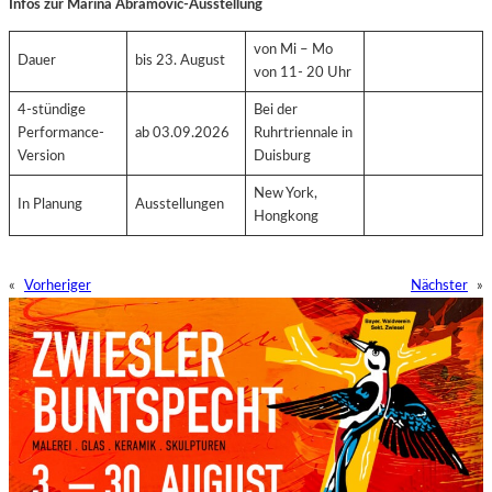
Infos zur Marina Abramović-Ausstellung
von Mi – Mo
Dauer
bis 23. August
von 11- 20 Uhr
4-stündige
Bei der
Performance-
ab 03.09.2026
Ruhrtriennale in
Version
Duisburg
New York,
In Planung
Ausstellungen
Hongkong
«
Vorheriger
Nächster
»