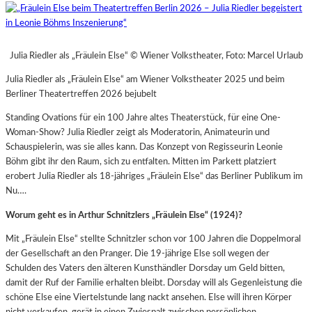
Julia Riedler als „Fräulein Else“ © Wiener Volkstheater, Foto: Marcel Urlaub
Julia Riedler als „Fräulein Else“ am Wiener Volkstheater 2025 und beim
Berliner Theatertreffen 2026 bejubelt
Standing Ovations für ein 100 Jahre altes Theaterstück, für eine One-
Woman-Show? Julia Riedler zeigt als Moderatorin, Animateurin und
Schauspielerin, was sie alles kann. Das Konzept von Regisseurin Leonie
Böhm gibt ihr den Raum, sich zu entfalten. Mitten im Parkett platziert
erobert Julia Riedler als 18-jähriges „Fräulein Else“ das Berliner Publikum im
Nu….
Worum geht es in Arthur Schnitzlers „Fräulein Else“ (1924)?
Mit „Fräulein Else“ stellte Schnitzler schon vor 100 Jahren die Doppelmoral
der Gesellschaft an den Pranger. Die 19-jährige Else soll wegen der
Schulden des Vaters den älteren Kunsthändler Dorsday um Geld bitten,
damit der Ruf der Familie erhalten bleibt. Dorsday will als Gegenleistung die
schöne Else eine Viertelstunde lang nackt ansehen. Else will ihren Körper
nicht verkaufen, gerät in einen Zwiespalt zwischen persönlichen