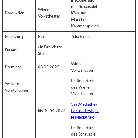
in Kooperation
mit Schauspiel
Wiener
Produktion
Köln und
Volkstheater
Münchner
Kammerspielen
Besetzung:
Else
Julia Riedler
ein Dreiviertel
Dauer:
Std.
Wiener
Premiere:
08.02.2025
Volkstheater
Im Repertoire
Weitere
des Wiener
Vorstellungen:
Volkstheaters
3satMediathek
bis 30.04.2027
BerlinerFestspie
le Mediathek
Im Repertoire
des Schauspiel