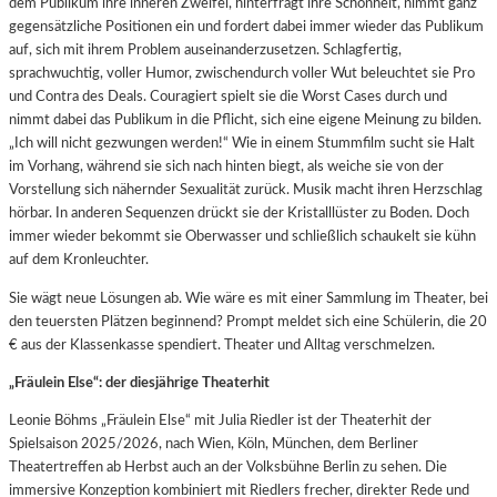
dem Publikum ihre inneren Zweifel, hinterfragt ihre Schönheit, nimmt ganz
gegensätzliche Positionen ein und fordert dabei immer wieder das Publikum
auf, sich mit ihrem Problem auseinanderzusetzen. Schlagfertig,
sprachwuchtig, voller Humor, zwischendurch voller Wut beleuchtet sie Pro
und Contra des Deals. Couragiert spielt sie die Worst Cases durch und
nimmt dabei das Publikum in die Pflicht, sich eine eigene Meinung zu bilden.
„Ich will nicht gezwungen werden!“ Wie in einem Stummfilm sucht sie Halt
im Vorhang, während sie sich nach hinten biegt, als weiche sie von der
Vorstellung sich nähernder Sexualität zurück. Musik macht ihren Herzschlag
hörbar. In anderen Sequenzen drückt sie der Kristalllüster zu Boden. Doch
immer wieder bekommt sie Oberwasser und schließlich schaukelt sie kühn
auf dem Kronleuchter.
Sie wägt neue Lösungen ab. Wie wäre es mit einer Sammlung im Theater, bei
den teuersten Plätzen beginnend? Prompt meldet sich eine Schülerin, die 20
€ aus der Klassenkasse spendiert. Theater und Alltag verschmelzen.
„Fräulein Else“: der diesjährige Theaterhit
Leonie Böhms „Fräulein Else“ mit Julia Riedler ist der Theaterhit der
Spielsaison 2025/2026, nach Wien, Köln, München, dem Berliner
Theatertreffen ab Herbst auch an der Volksbühne Berlin zu sehen. Die
immersive Konzeption kombiniert mit Riedlers frecher, direkter Rede und