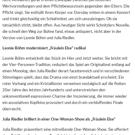
Wertvorstellungen und dem Pflichtbewusstsein gegenüber den Eltern. Die
Pflicht siegt. Sie enthüllt ihren Körper vor Dorsday mitten in einem Konzert
und trinkt gleichzeitig ein Schlafmittel, um sich umzubringen. Ob sie
tatsächlich stirbt, bleibt offen. Aus heutiger Sicht wirkt Schnitzlers Novelle,
die schnell den Weg zur Bühne fand, etwas antiquiert, nicht aber in der
Version von Leonie Böhm und Julia Riedler.
Leonie Böhm modernisiert „Fräulein Else“ radikal
Leonie Böhm entwickelt das Stück im Hier und Jetzt weiter. Sie bricht mit
der Vier-Personen-Tradition, reduziert das Spiel am Originaltext entlang auf
einen Monolog, den Julia Riedler derart facettenreich und in verschiedenen
Stimmlagen spielt, dass das Drama von einst brandaktuell erscheint. Ein
roter Vorhang und ein Kristalllüster verweisen nostalgisch auf die flotten
20er Jahre des letzten Jahrhunderts und unterstreichen den
unkonventionell expressiven Charme der Inszenierung, die immer wieder
ein assoziatives Kopfkino provoziert und durch ein verblüffendes Finale
überrascht.
Julia Riedler brilliert in einer One-Woman-Show als „Fräulein Else“
Julia Riedler präsentiert eine mitreißende One-Woman-Show. Sie offeriert