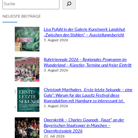
S
u
c
NEUESTE BEITRÄGE
h
e
Lisa Pufahl in der Galerie Kunstwerk Landshut
n
„Zwischen den Stühlen“ – Ausstellungsbericht
5. August 2026
Ruhrtriennale 2026 – Regionales Programm im
Wunderland – Künstler, Termine und freier Eintritt
3. August 2026
Christoph Marthalers „Erste letzte Sekunde – eine
Gala“: Warum für das Lausitz Festival diese
Koproduktion mit Hamburg so interessant ist.
1. August 2026
Opernkritik – Charles Gounods „Faust“ an der
Bayerischen Staatsoper in München –
Opernfestspiele 2026
31. Juli 2026