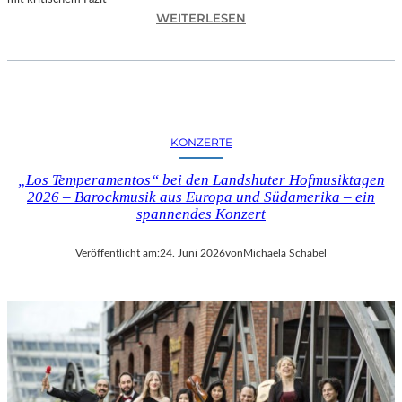
I
:
WEITERLESEN
L
H
M
A
M
N
I
N
T
E
B
S
I
KONZERTE
H
R
O
G
„Los Temperamentos“ bei den Landshuter Hofmusiktagen
F
I
2026 – Barockmusik aus Europa und Südamerika – ein
B
spannendes Konzert
T
A
M
U
I
Veröffentlicht am:
24. Juni 2026
von
Michaela Schabel
E
N
R
I
„
C
A
H
L
M
L
A
E
Y
R