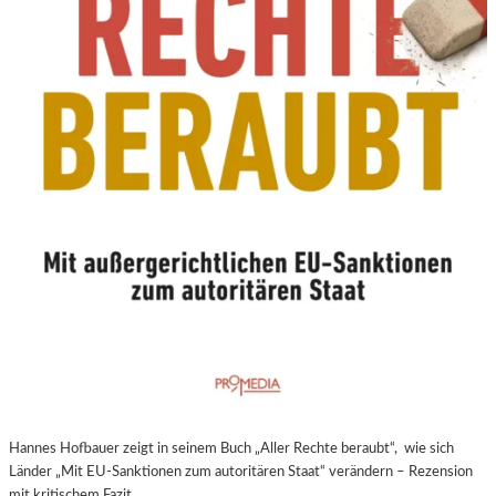
N
E
U
E
R
E
X
P
E
R
I
M
E
N
T
E
L
L
E
Hannes Hofbauer zeigt in seinem Buch „Aller Rechte beraubt“, wie sich
R
Länder „Mit EU-Sanktionen zum autoritären Staat“ verändern – Rezension
F
mit kritischem Fazit