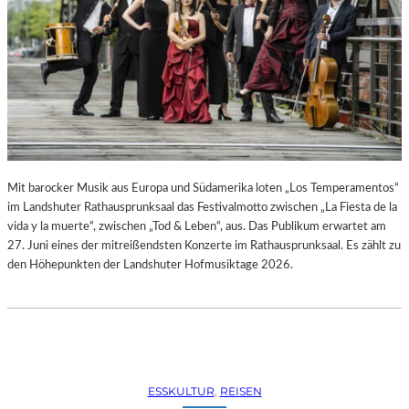
R
R
E
C
H
T
E
B
E
R
A
Mit barocker Musik aus Europa und Südamerika loten „Los Temperamentos“
U
im Landshuter Rathausprunksaal das Festivalmotto zwischen „La Fiesta de la
B
vida y la muerte“, zwischen „Tod & Leben“, aus. Das Publikum erwartet am
T
27. Juni eines der mitreißendsten Konzerte im Rathausprunksaal. Es zählt zu
“
den Höhepunkten der Landshuter Hofmusiktage 2026.
(
2
0
2
6
)
ESSKULTUR
, 
REISEN
–