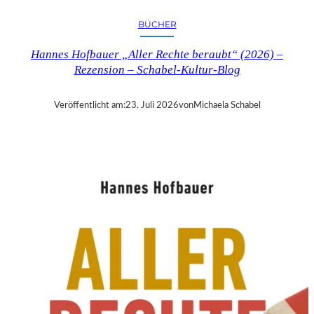
R
Y
BÜCHER
T
I
Hannes Hofbauer „Aller Rechte beraubt“ (2026) –
M
Rezension – Schabel-Kultur-Blog
E
“
–
Veröffentlicht am:
23. Juli 2026
von
Michaela Schabel
S
A
N
D
R
A
W
O
L
L
N
E
R
S