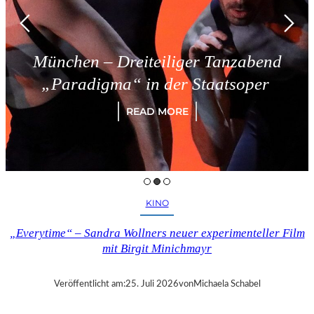
München – Dreiteiliger Tanzabend
„Paradigma“ in der Staatsoper
READ MORE
KINO
„Everytime“ – Sandra Wollners neuer experimenteller Film
mit Birgit Minichmayr
Veröffentlicht am:
25. Juli 2026
von
Michaela Schabel