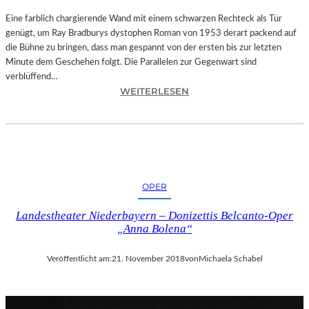
T
A
Eine farblich chargierende Wand mit einem schwarzen Rechteck als Tür
T
genügt, um Ray Bradburys dystophen Roman von 1953 derart packend auf
I
die Bühne zu bringen, dass man gespannt von der ersten bis zur letzten
O
Minute dem Geschehen folgt. Die Parallelen zur Gegenwart sind
N
verblüffend…
:
S
WEITERLESEN
L
S
A
T
N
Ü
D
C
S
K
H
„
OPER
U
U
T
N
Landestheater Niederbayern – Donizettis Belcanto-Oper
–
D
„Anna Bolena“
R
A
A
L
Veröffentlicht am:
21. November 2018
von
Michaela Schabel
Y
L
B
E
R
T
A
I