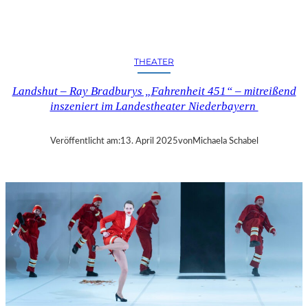
N
D
S
H
THEATER
U
T
Landshut – Ray Bradburys „Fahrenheit 451“ – mitreißend
–
inszeniert im Landestheater Niederbayern
T
H
O
Veröffentlicht am:
13. April 2025
von
Michaela Schabel
M
A
S
K
Ö
C
K
S
A
G
I