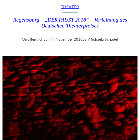
THEATER
Regensburg – „DER FAUST 2018“ – Verleihung des
Deutschen Theaterpreises
Veröffentlicht am:
4. November 2018
von
Michaela Schabel