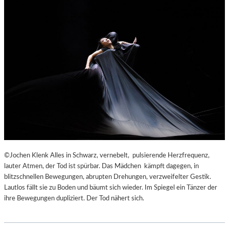
©Jochen Klenk Alles in Schwarz, vernebelt, pulsierende Herzfrequenz,
lauter Atmen, der Tod ist spürbar. Das Mädchen kämpft dagegen, in
blitzschnellen Bewegungen, abrupten Drehungen, verzweifelter Gestik.
Lautlos fällt sie zu Boden und bäumt sich wieder. Im Spiegel ein Tänzer der
ihre Bewegungen dupliziert. Der Tod nähert sich.