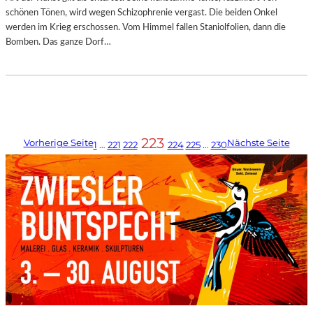
schönen Tönen, wird wegen Schizophrenie vergast. Die beiden Onkel
werden im Krieg erschossen. Vom Himmel fallen Staniolfolien, dann die
Bomben. Das ganze Dorf…
223
Vorherige Seite
Nächste Seite
1
…
221
222
224
225
…
230