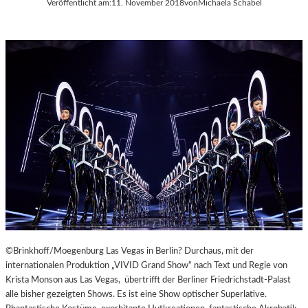
Veröffentlicht am:
11. November 2018
von
Michaela Schabel
A
Y
E
R
N
©Brinkhoff/Moegenburg Las Vegas in Berlin? Durchaus, mit der
internationalen Produktion „VIVID Grand Show“ nach Text und Regie von
Krista Monson aus Las Vegas, übertrifft der Berliner Friedrichstadt-Palast
alle bisher gezeigten Shows. Es ist eine Show optischer Superlative.