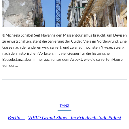
I
E
M
S
L
T
A
H
N
E
D
A
©Michaela Schabel Seit Havanna den Massentourismus braucht, um Devisen
E
T
zu erwirtschaften, steht die Sanierung der Cuidad Vieja im Vordergrund. Eine
S
E
Gasse nach der anderen wird saniert, und zwar auf höchsten Niveau, streng
T
R
nach den historischen Vorlagen, mit viel Gespür für die historische
H
Bausubstanz, aber immer auch unter dem Aspekt, wie die sanierten Häuser
E
von den…
A
T
E
R
N
I
E
TANZ
D
E
Berlin – „VIVID Grand Show“ im Friedrichstadt-Palast
R
B