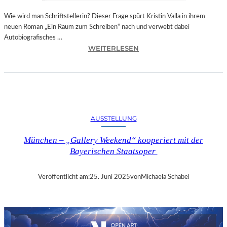
Wie wird man Schriftstellerin? Dieser Frage spürt Kristin Valla in ihrem
neuen Roman „Ein Raum zum Schreiben“ nach und verwebt dabei
Autobiografisches …
:
WEITERLESEN
K
R
I
S
T
I
AUSSTELLUNG
N
V
München – „Gallery Weekend“ kooperiert mit der
A
Bayerischen Staatsoper
L
L
A
Veröffentlicht am:
25. Juni 2025
von
Michaela Schabel
„
E
I
N