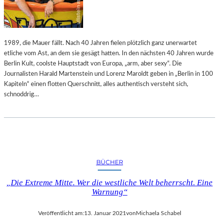
A
A
T
S
1989, die Mauer fällt. Nach 40 Jahren fielen plötzlich ganz unerwartet
O
etliche vom Ast, an dem sie gesägt hatten. In den nächsten 40 Jahren wurde
P
Berlin Kult, coolste Hauptstadt von Europa, „arm, aber sexy“. Die
E
Journalisten Harald Martenstein und Lorenz Maroldt geben in „Berlin in 100
R
Kapiteln“ einen flotten Querschnitt, alles authentisch versteht sich,
schnoddrig…
BÜCHER
„Die Extreme Mitte. Wer die westliche Welt beherrscht. Eine
Warnung“
Veröffentlicht am:
13. Januar 2021
von
Michaela Schabel