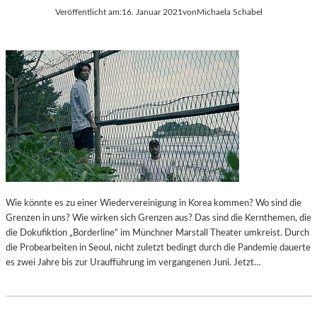
A
A
Veröffentlicht am:
16. Januar 2021
von
Michaela Schabel
L
U
L
T
E
O
R
B
Y
I
W
O
E
G
E
R
K
A
E
F
N
I
D
S
“
Wie könnte es zu einer Wiedervereinigung in Korea kommen? Wo sind die
C
K
Grenzen in uns? Wie wirken sich Grenzen aus? Das sind die Kernthemen, die
H
O
die Dokufiktion „Borderline“ im Münchner Marstall Theater umkreist. Durch
E
O
die Probearbeiten in Seoul, nicht zuletzt bedingt durch die Pandemie dauerte
R
P
es zwei Jahre bis zur Uraufführung im vergangenen Juni. Jetzt…
E
E
S
R
S
I
A
E