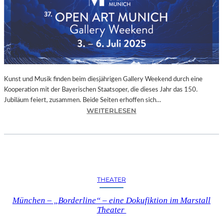
R
A
U
M
Z
U
M
S
Kunst und Musik finden beim diesjährigen Gallery Weekend durch eine
C
Kooperation mit der Bayerischen Staatsoper, die dieses Jahr das 150.
H
Jubiläum feiert, zusammen. Beide Seiten erhoffen sich…
R
:
WEITERLESEN
E
M
I
Ü
B
N
E
C
N
H
“
E
THEATER
N
–
–
München – „Borderline“ – eine Dokufiktion im Marstall
E
„
Theater
I
G
N