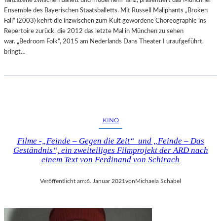
Tanzszene zwischen Ballett und modernem Tanz, präsentiert das Münchner
Ensemble des Bayerischen Staatsballetts. Mit Russell Maliphants „Broken
Fall“ (2003) kehrt die inzwischen zum Kult gewordene Choreographie ins
Repertoire zurück, die 2012 das letzte Mal in München zu sehen
war. „Bedroom Folk“, 2015 am Nederlands Dans Theater I uraufgeführt,
bringt…
KINO
Filme -„Feinde – Gegen die Zeit“ und „Feinde – Das
Geständnis“, ein zweiteiliges Filmprojekt der ARD nach
einem Text von Ferdinand von Schirach
Veröffentlicht am:
6. Januar 2021
von
Michaela Schabel