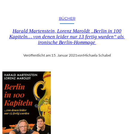
Y
R
R
T
O
M
BÜCHER
M
I
A
T
Harald Martenstein, Lorenz Maroldt „Berlin in 100
N
Kapiteln… von denen leider nur 13 fertig wurden“ als
D
ironische Berlin-Hommage
E
R
B
Veröffentlicht am:
15. Januar 2021
von
Michaela Schabel
A
Y
E
R
I
S
C
H
E
N
S
T