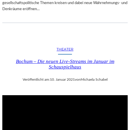
gesellschaftspolitische Themen kreisen und dabei neue Wahrnehmungs- und
Denkräume eröffnen…
THEATER
Bochum – Die neuen Live-Streams im Januar im
Schauspielhaus
Veröffentlicht am:
10. Januar 2021
von
Michaela Schabel