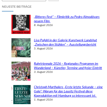
c
NEUESTE BEITRÄGE
h
e
„Bitteres Fest“ – Filmkritik zu Pedro Almodóvars
n
neuem Film
8. August 2026
Lisa Pufahl in der Galerie Kunstwerk Landshut
„Zwischen den Stühlen“ – Ausstellungsbericht
5. August 2026
Ruhrtriennale 2026 – Regionales Programm im
Wunderland – Künstler, Termine und freier Eintritt
3. August 2026
Christoph Marthalers „Erste letzte Sekunde – eine
Gala“: Warum für das Lausitz Festival diese
Koproduktion mit Hamburg so interessant ist.
1. August 2026