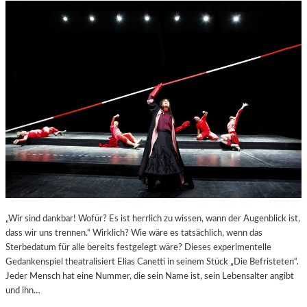
„Wir sind dankbar! Wofür? Es ist herrlich zu wissen, wann der Augenblick ist,
dass wir uns trennen.“ Wirklich? Wie wäre es tatsächlich, wenn das
Sterbedatum für alle bereits festgelegt wäre? Dieses experimentelle
Gedankenspiel theatralisiert Elias Canetti in seinem Stück „Die Befristeten“.
Jeder Mensch hat eine Nummer, die sein Name ist, sein Lebensalter angibt
und ihn…