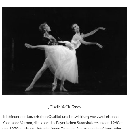
„Giselle“©Ch. Tandy
Triebfeder der tänzerischen Qualität und Entwicklung war zweifelsohne
Konstanze Vernon, die Ikone des Bayerischen Staatsballetts in den 1960er