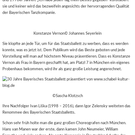
und 1970er Jahren. „Ich habe jeden Tag mein Bestes gegeben“ konstatiert
sie und keiner wird das bezweifeln angesichts der hervorragenden Qualität
der Bayerischen Tanzkompanie.
Konstanze Vernon© Johannes Seyerlein
Sie klopfte an jede Tür, um für das Staatsballett zu werben, dass es werden
konnte, was es jetzt ist. Dem Publikum wird das Beste geboten und jede
Vorstellung will man auf höchstem Niveau präsentieren. Dass es Konstanze
Vernon als Frau in Bayern geschafft hat, am Platzl 7 in München ein eigenes
Probenhaus bekommen, wird ihr als ganz große Leistung angerechnet.
©Sascha Klotzsch
Ihre Nachfolger Ivan Liška (1998 – 2016), dann Igor Zelensky weiteten das
Renommee des Bayerischen Staatsballetts.
Schon sehr früh holte man die ganz großen Choreografen nach München.
Hans van Manen war der erste, dann kamen John Neumeier, William