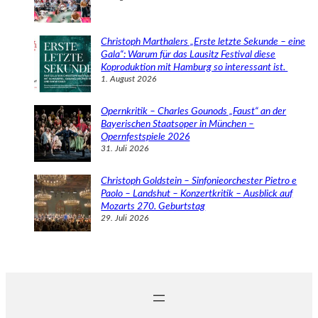
Christoph Marthalers „Erste letzte Sekunde – eine
Gala“: Warum für das Lausitz Festival diese
Koproduktion mit Hamburg so interessant ist.
1. August 2026
Opernkritik – Charles Gounods „Faust“ an der
Bayerischen Staatsoper in München –
Opernfestspiele 2026
31. Juli 2026
Christoph Goldstein – Sinfonieorchester Pietro e
Paolo – Landshut – Konzertkritik – Ausblick auf
Mozarts 270. Geburtstag
29. Juli 2026