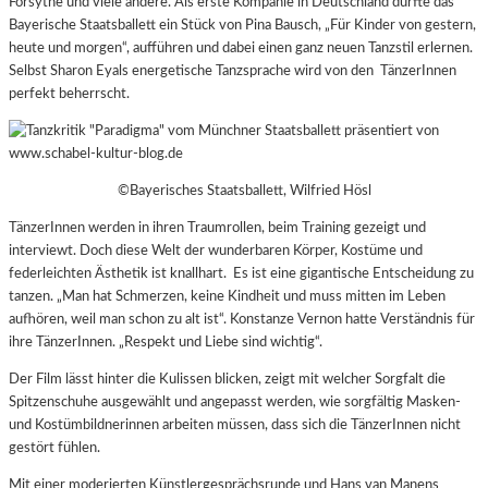
Forsythe und viele andere. Als erste Kompanie in Deutschland durfte das
Bayerische Staatsballett ein Stück von Pina Bausch, „Für Kinder von gestern,
heute und morgen“, aufführen und dabei einen ganz neuen Tanzstil erlernen.
Selbst Sharon Eyals energetische Tanzsprache wird von den TänzerInnen
perfekt beherrscht.
©Bayerisches Staatsballett, Wilfried Hösl
TänzerInnen werden in ihren Traumrollen, beim Training gezeigt und
interviewt. Doch diese Welt der wunderbaren Körper, Kostüme und
federleichten Ästhetik ist knallhart.
Es ist eine gigantische Entscheidung zu
tanzen. „Man hat Schmerzen, keine Kindheit und muss mitten im Leben
aufhören, weil man schon zu alt ist“. Konstanze Vernon hatte Verständnis für
ihre TänzerInnen. „Respekt und Liebe sind wichtig“.
Der Film lässt hinter die Kulissen blicken, zeigt mit welcher Sorgfalt die
Spitzenschuhe ausgewählt und angepasst werden, wie sorgfältig Masken-
und Kostümbildnerinnen arbeiten müssen, dass sich die TänzerInnen nicht
gestört fühlen.
Mit einer moderierten Künstlergesprächsrunde und Hans van Manens