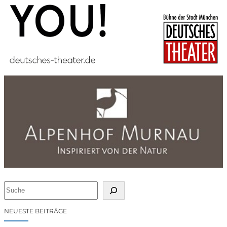
S
u
c
NEUESTE BEITRÄGE
h